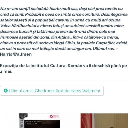
Nu m-am simţit niciodată foarte mult sas, deşi nici prea român nu
cred că sunt. Probabil e ceea ce simte orice corcitură. Dezintegrarea
satelor săseşti şi a populaţiei care nu în urmă cu mulţi ani ocupa
Valea Hârtibaciului a rămas totuşi un subiect sensibil pentru mine,
deoarece bunicii şi tatăl meu provin dintr-una dintre cele mai
frumoase aşezări din zonă, din Alţâna… Într-o călătorie cu trenul,
cineva a povestit că undeva lângă Sibiu, la poalele Carpaţilor, există
un sat în care nu mai trăieşte decât un singur om. Ultimul sas.
–
Harris Wallmen
Expoziţia de la Institutul Cultural Român va fi deschisă până pe
4 mai.
Ultimul om al Ghertrudei (text de Harris Wallmen)