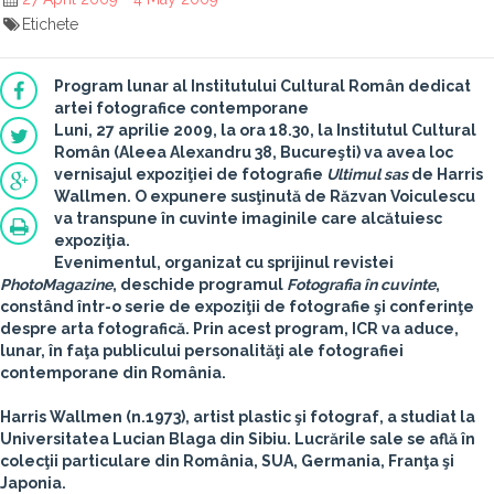
Etichete
Program lunar al Institutului Cultural Român dedicat
artei fotografice contemporane
Luni, 27 aprilie 2009, la ora 18.30, la Institutul Cultural
Român (Aleea Alexandru 38, Bucureşti) va avea loc
vernisajul expoziţiei de fotografie
Ultimul sas
de
Harris
Wallmen
. O expunere susţinută de
Răzvan Voiculescu
va transpune în cuvinte imaginile care alcătuiesc
expoziţia.
Evenimentul, organizat cu sprijinul revistei
PhotoMagazine
, deschide programul
Fotografia în cuvinte
,
constând într-o serie de expoziţii de fotografie şi conferinţe
despre arta fotografică. Prin acest program, ICR va aduce,
lunar, în faţa publicului personalităţi ale fotografiei
contemporane din România.
Harris Wallmen (n.1973), artist plastic şi fotograf, a studiat la
Universitatea Lucian Blaga din Sibiu. Lucrările sale se află în
colecţii particulare din România, SUA, Germania, Franţa şi
Japonia.