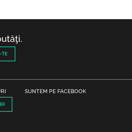
utăţi.
-TE
RI
SUNTEM PE FACEBOOK
ER