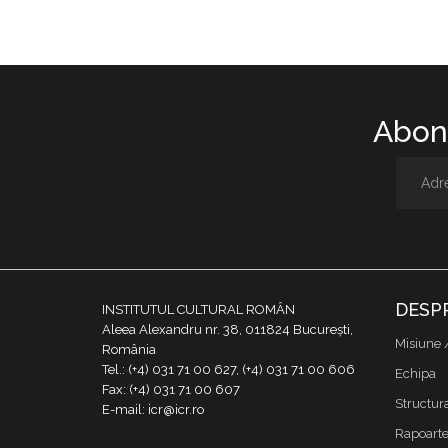
Abone
DESP
INSTITUTUL CULTURAL ROMÂN
Aleea Alexandru nr. 38, 011824 București,
Misiune 
România
Tel.: (+4) 031 71 00 627, (+4) 031 71 00 606
Echipa
Fax: (+4) 031 71 00 607
Structur
E-mail: icr@icr.ro
Rapoarte 