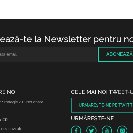
ază-te la Newsletter pentru no
ABONEAZĂ
RE NOI
CELE MAI NOI TWEET-U
/ Strategie / Funcţionare
URMĂREŞTE-NE PE TWITT
URMĂREŞTE-NE
a ICR
de activitate