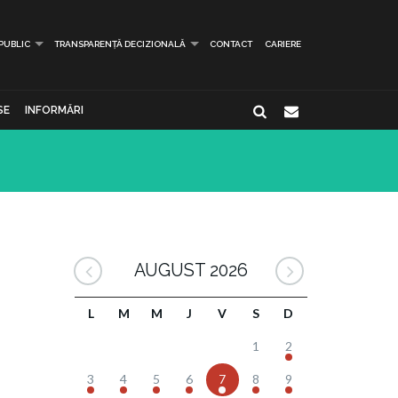
 PUBLIC
TRANSPARENȚĂ DECIZIONALĂ
CONTACT
CARIERE
SE
INFORMĂRI
AUGUST 2026
L
M
M
J
V
S
D
1
2
3
4
5
6
7
8
9