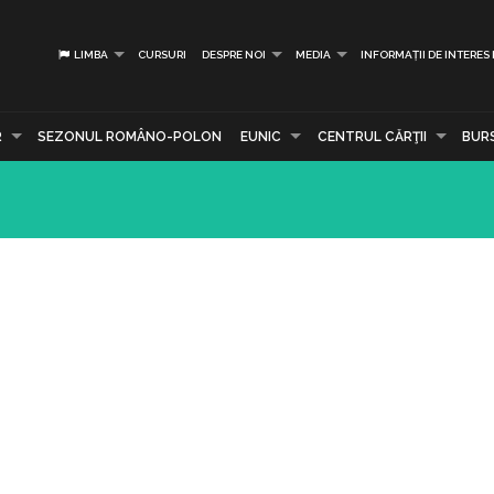
LIMBA
CURSURI
DESPRE NOI
MEDIA
INFORMAȚII DE INTERES
R
SEZONUL ROMÂNO-POLON
EUNIC
CENTRUL CĂRŢII
BUR