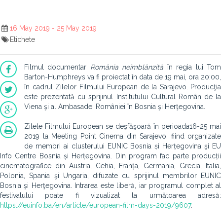
16 May 2019 - 25 May 2019
Etichete
Filmul documentar
România neîmblânzită
în regia lui To
Barton-Humphreys va fi proiectat în data de 19 mai, ora 20:00,
în cadrul Zilelor Filmului European de la Sarajevo. Producţia
este prezentată cu sprijinul Institutului Cultural Român de la
Viena şi al Ambasadei României în Bosnia şi Herţegovina.
Zilele Filmului European se deşfăşoară în perioada16-25 mai
2019 la Meeting Point Cinema din Sarajevo, fiind organizate
de membri ai clusterului EUNIC Bosnia și Herțegovina şi EU
Info Centre Bosnia și Herțegovina. Din program fac parte producții
cinematografice din Austria, Cehia, Franța, Germania, Grecia, Italia,
Polonia, Spania şi Ungaria, difuzate cu sprijinul membrilor EUNIC
Bosnia şi Herţegovina. Intrarea este liberă, iar programul complet al
festivalului poate fi vizualizat la următoarea adresă:
https://euinfo.ba/en/article/european-film-days-2019/9607
.