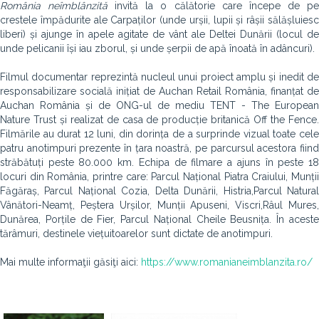
România neîmblânzită
invită la o călătorie care începe de p
crestele împădurite ale Carpaților (unde urșii, lupii și râșii sălășluiesc
liberi) și ajunge în apele agitate de vânt ale Deltei Dunării (locul de
unde pelicanii își iau zborul, și unde șerpii de apă înoată în adâncuri).
Filmul documentar reprezintă nucleul unui proiect amplu și inedit de
responsabilizare socială inițiat de Auchan Retail România, finanțat de
Auchan România și de ONG-ul de mediu TENT - The European
Nature Trust și realizat de casa de producție britanică Off the Fence.
Filmările au durat 12 luni, din dorința de a surprinde vizual toate cele
patru anotimpuri prezente în țara noastră, pe parcursul acestora fiind
străbătuți peste 80.000 km. Echipa de filmare a ajuns în peste 18
locuri din România, printre care: Parcul Național Piatra Craiului, Munții
Făgăraș, Parcul Național Cozia, Delta Dunării, Histria,Parcul Natural
Vânători-Neamț, Peștera Urșilor, Munții Apuseni, Viscri,Râul Mures,
Dunărea, Porțile de Fier, Parcul Național Cheile Beusnița. În aceste
tărâmuri, destinele viețuitoarelor sunt dictate de anotimpuri.
Mai multe informaţii găsiţi aici:
https://www.romanianeimblanzita.ro/