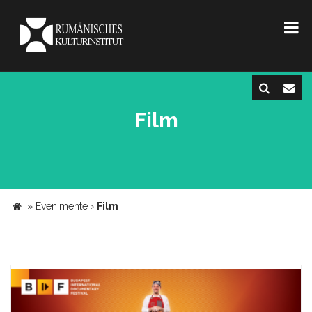
Film
»
Evenimente
›
Film