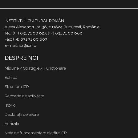
INSTITUTUL CULTURAL ROMÂN
Aleea Alexandru nr. 38, 011824 București, România
Tel.: (+4) 031 71 00 627, (+4) 031 71 00 606
Fax: (+4) 031 71 00 607
E-mail: icr@icr.ro
DESPRE NOI
Misiune / Strategie / Funcţionare
Echipa
Structura ICR
Rapoarte de activitate
Istoric
Declaraţii de avere
Achizitii
Nota de fundamentare cladire ICR