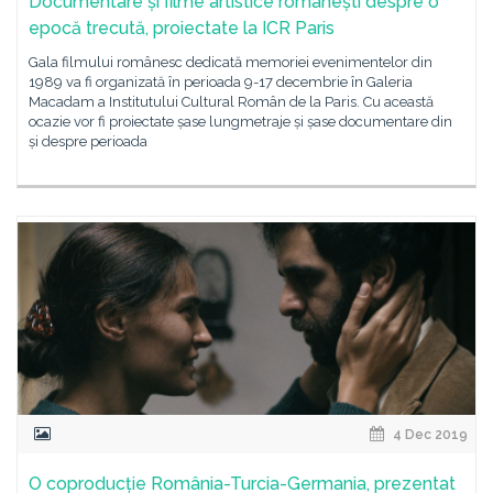
Documentare și filme artistice românești despre o
epocă trecută, proiectate la ICR Paris
Gala filmului românesc dedicată memoriei evenimentelor din
1989 va fi organizată în perioada 9-17 decembrie în Galeria
Macadam a Institutului Cultural Român de la Paris. Cu această
ocazie vor fi proiectate șase lungmetraje și șase documentare din
și despre perioada
4 Dec 2019
O coproducție România-Turcia-Germania, prezentat