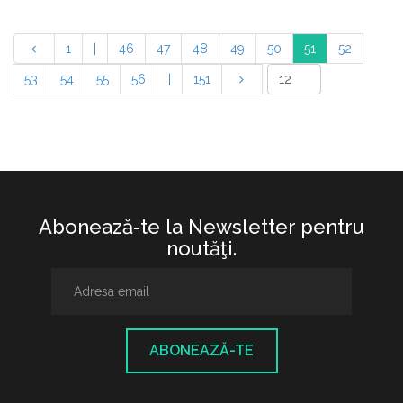
1
|
46
47
48
49
50
51
52
53
54
55
56
|
151
Abonează-te la Newsletter pentru
noutăţi.
ABONEAZĂ-TE