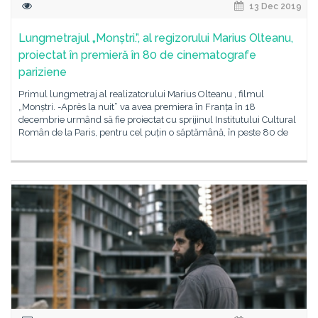
13 Dec 2019
Lungmetrajul „Monștri.”, al regizorului Marius Olteanu,
proiectat în premieră în 80 de cinematografe
pariziene
Primul lungmetraj al realizatorului Marius Olteanu , filmul
„Monștri. -Après la nuit” va avea premiera în Franța în 18
decembrie urmând să fie proiectat cu sprijinul Institutului Cultural
Român de la Paris, pentru cel puțin o săptămână, în peste 80 de