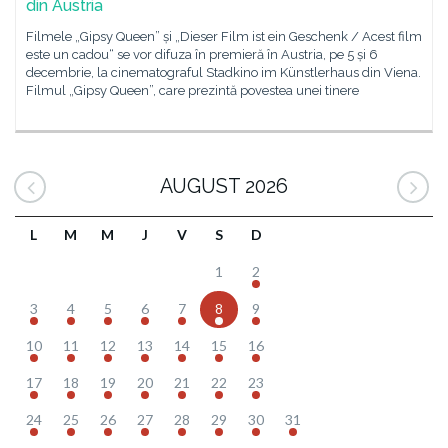
din Austria
Filmele „Gipsy Queen” și „Dieser Film ist ein Geschenk / Acest film
este un cadou“ se vor difuza în premieră în Austria, pe 5 și 6
decembrie, la cinematograful Stadkino im Künstlerhaus din Viena.
Filmul „Gipsy Queen”, care prezintă povestea unei tinere
AUGUST 2026
L
M
M
J
V
S
D
1
2
3
4
5
6
7
8
9
10
11
12
13
14
15
16
17
18
19
20
21
22
23
24
25
26
27
28
29
30
31