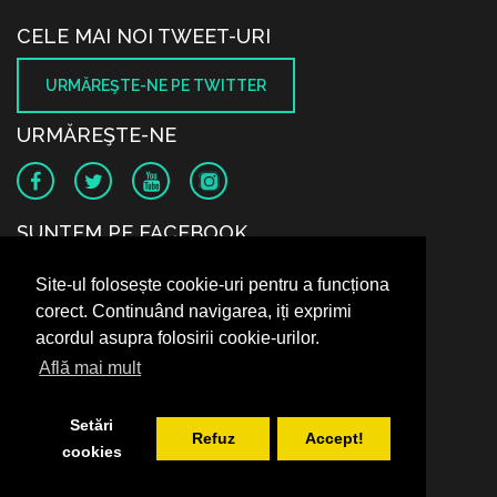
CELE MAI NOI TWEET-URI
URMĂREŞTE-NE PE TWITTER
URMĂREŞTE-NE
SUNTEM PE FACEBOOK
Site-ul folosește cookie-uri pentru a funcționa
corect. Continuând navigarea, iți exprimi
acordul asupra folosirii cookie-urilor.
Află mai mult
Setări
Refuz
Accept!
cookies