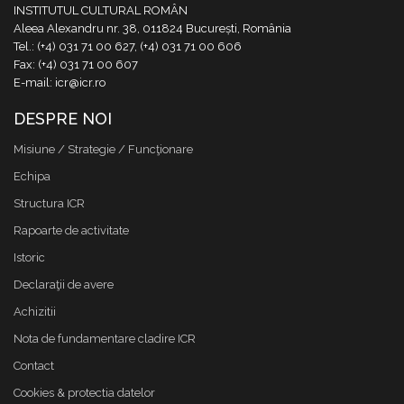
INSTITUTUL CULTURAL ROMÂN
Aleea Alexandru nr. 38, 011824 București, România
Tel.: (+4) 031 71 00 627, (+4) 031 71 00 606
Fax: (+4) 031 71 00 607
E-mail: icr@icr.ro
DESPRE NOI
Misiune / Strategie / Funcţionare
Echipa
Structura ICR
Rapoarte de activitate
Istoric
Declaraţii de avere
Achizitii
Nota de fundamentare cladire ICR
Contact
Cookies & protectia datelor