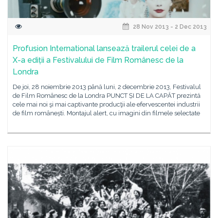
28 Nov 2013 - 2 Dec 2013
Profusion International lansează trailerul celei de a
X-a ediții a Festivalului de Film Românesc de la
Londra
De joi, 28 noiembrie 2013 până luni, 2 decembrie 2013, Festivalul
de Film Românesc de la Londra PUNCT ȘI DE LA CAPĂT prezintă
cele mai noi şi mai captivante producţii ale efervescentei industrii
de film românești. Montajul alert, cu imagini din filmele selectate