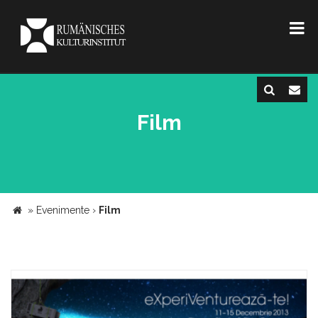
Film
»
Evenimente
›
Film