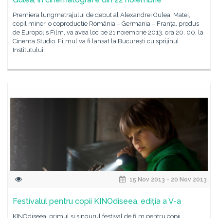
Premiera lungmetrajului de debut al Alexandrei Gulea, Matei,
copil miner, o coproducție România – Germania – Franța, produs
de Europolis Film, va avea loc pe 21 noiembrie 2013, ora 20. 00, la
Cinema Studio. Filmul va fi lansat la București cu sprijinul
Institutului
15 Nov 2013 - 20 Nov 2013
Festivalul pentru copii KINOdiseea, ediția a V-a
KINOdiseea, primul și singurul festival de film pentru copii