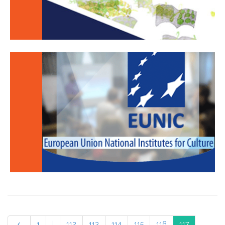
1
|
112
113
114
115
116
117