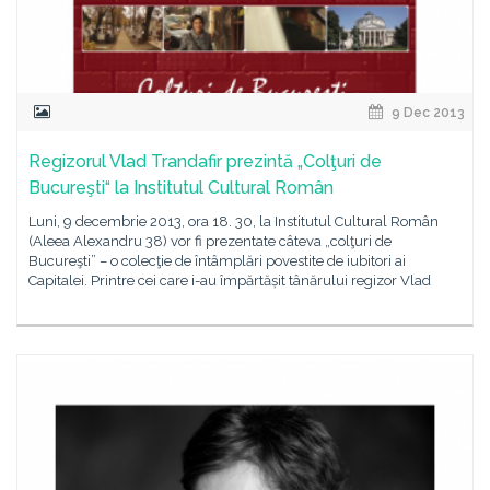
9 Dec 2013
Regizorul Vlad Trandafir prezintă „Colţuri de
Bucureşti“ la Institutul Cultural Român
Luni, 9 decembrie 2013, ora 18. 30, la Institutul Cultural Român
(Aleea Alexandru 38) vor fi prezentate câteva „colţuri de
Bucureşti” – o colecţie de întâmplări povestite de iubitori ai
Capitalei. Printre cei care i-au împărtășit tânărului regizor Vlad