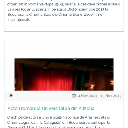
organizat în România după 1989, se află la cea de-a cincea ediție și
va avea loc anul acesta în perioada 15-20 noiembrie 2013 la
București, la Cinema Studio și Cinema Eforie. Zece filme
inspiraționale,
4 Nov 2013 - 15 Nov 2013
Actori români la Universitatea din Arizona
O echipă de actori a Universității Naționale de Artă Teatrală și
Cinematografică „I. L. Caragiale“ din București va participa, la
Phoenix (S. U. A. ), în perioada 4-15 noiembrie 2013, la un