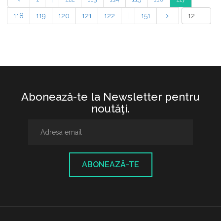
118
119
120
121
122
|
151
Abonează-te la Newsletter pentru
noutăţi.
ABONEAZĂ-TE