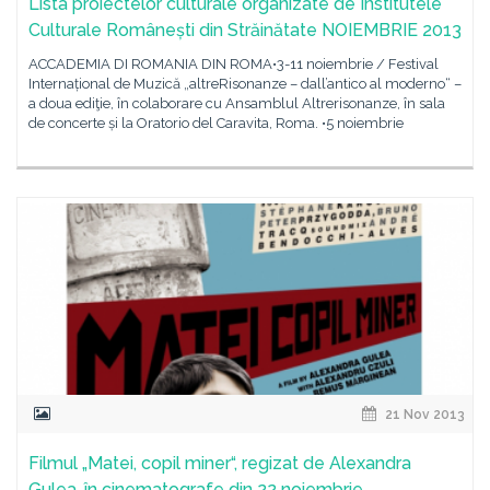
Lista proiectelor culturale organizate de Institutele
Culturale Românești din Străinătate NOIEMBRIE 2013
ACCADEMIA DI ROMANIA DIN ROMA•3-11 noiembrie / Festival
Internațional de Muzică „altreRisonanze – dall’antico al moderno“ –
a doua ediţie, în colaborare cu Ansamblul Altrerisonanze, în sala
de concerte și la Oratorio del Caravita, Roma. •5 noiembrie
21 Nov 2013
Filmul „Matei, copil miner“, regizat de Alexandra
Gulea, în cinematografe din 22 noiembrie