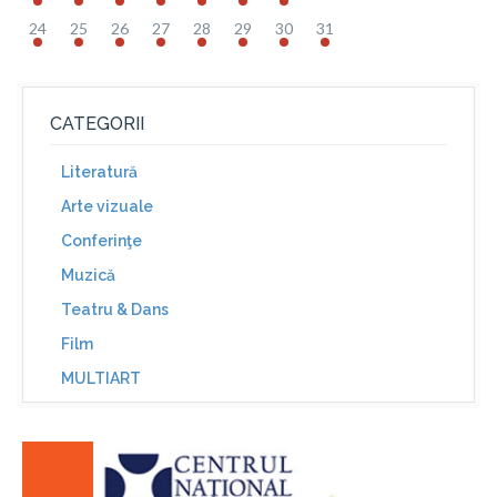
24
25
26
27
28
29
30
31
CATEGORII
Literatură
Arte vizuale
Conferinţe
Muzică
Teatru & Dans
Film
MULTIART