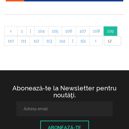
1
|
104
105
106
107
108
109
110
111
112
113
114
|
151
Abonează-te la Newsletter pentru
noutăţi.
ABONEAZĂ-TE