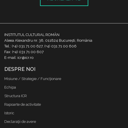
INSTITUTUL CULTURAL ROMÂN
Aleea Alexandru nr. 38, 011824 București, România
Tel.: (+4) 031 71 00 627, (+4) 031 71 00 606
Fax: (+4) 031 71 00 607
E-mail: icr@icr.ro
DESPRE NOI
Misiune / Strategie / Funcţionare
Echipa
Structura ICR
Rapoarte de activitate
Istoric
Declaraţii de avere