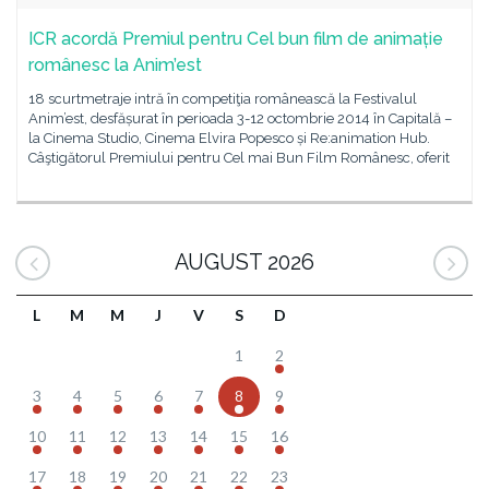
ICR acordă Premiul pentru Cel bun film de animație
românesc la Anim’est
18 scurtmetraje intră în competiţia românească la Festivalul
Anim’est, desfășurat în perioada 3-12 octombrie 2014 în Capitală –
la Cinema Studio, Cinema Elvira Popesco și Re:animation Hub.
Câştigătorul Premiului pentru Cel mai Bun Film Românesc, oferit
AUGUST 2026
L
M
M
J
V
S
D
1
2
3
4
5
6
7
8
9
10
11
12
13
14
15
16
17
18
19
20
21
22
23