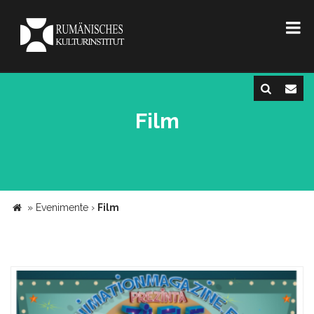
Film
»
Evenimente
›
Film