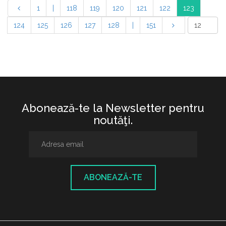
1
|
118
119
120
121
122
123
124
125
126
127
128
|
151
Abonează-te la Newsletter pentru
noutăţi.
ABONEAZĂ-TE