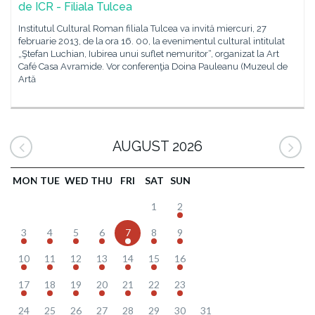
de ICR - Filiala Tulcea
Institutul Cultural Roman filiala Tulcea va invită miercuri, 27
februarie 2013, de la ora 16. 00, la evenimentul cultural intitulat
„Ştefan Luchian, Iubirea unui suflet nemuritor“, organizat la Art
Café Casa Avramide. Vor conferenţia Doina Pauleanu (Muzeul de
Artă
AUGUST 2026
MON
TUE
WED
THU
FRI
SAT
SUN
1
2
3
4
5
6
7
8
9
10
11
12
13
14
15
16
17
18
19
20
21
22
23
24
25
26
27
28
29
30
31