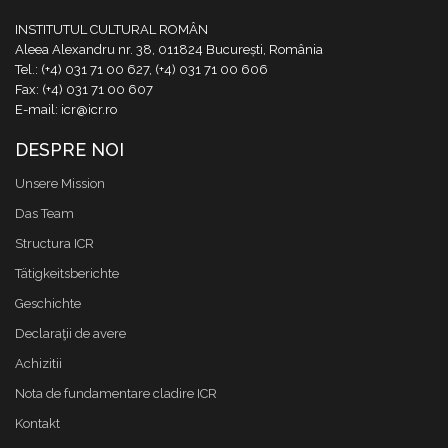
INSTITUTUL CULTURAL ROMÂN
Aleea Alexandru nr. 38, 011824 București, România
Tel.: (+4) 031 71 00 627, (+4) 031 71 00 606
Fax: (+4) 031 71 00 607
E-mail: icr@icr.ro
DESPRE NOI
Unsere Mission
Das Team
Structura ICR
Tätigkeitsberichte
Geschichte
Declaraţii de avere
Achizitii
Nota de fundamentare cladire ICR
Kontakt