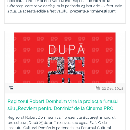
opta oară partener al Festivalului Internaţional de Film de la
Göteborg, care se va desfăşura în perioada 23 ianuarie – 2 februarie
2015. La această ediţie a festivalului, prezenţele româneşti sunt
22 Dec 2014
Regizorul Robert Dornhelm vine la proiecția filmului
său „Recviem pentru Dominic“ de la Cinema PRO
Regizorul Robert Dornhelm va fi prezent la București în cadrul
proiectului „După 25 de ani“, realizat, sub egida EUNIC, de
Institutul Cultural Român în parteneriat cu Forumul Cultural