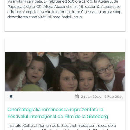
Vă invităm sâmbătă, 14 februarie 2015, ora 11. 00, la Atelierul de
Păpușeală de la ICR (Aleea Alexandru nr. 38, sector 1). Atelierul se
adresează copiilor cu vârste cuprinse între 6 și 11 ani și are ca scop
dezvoltarea creativității și imaginației. Într-o
23 Jan 2015 - 2 Feb 2015
Cinematografia românească reprezentată la
Festivalul Internațional de Film de la Göteborg
Institutul Cultural Român de la Stockholm este pentru cea de-a