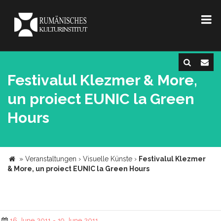
Festivalul Klezmer & More,
un proiect EUNIC la Green
Hours
»
Veranstaltungen
›
Visuelle Künste
›
Festivalul Klezmer
& More, un proiect EUNIC la Green Hours
16 June 2011 - 19 June 2011