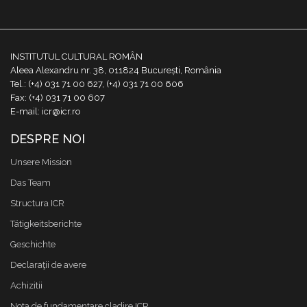
INSTITUTUL CULTURAL ROMÂN
Aleea Alexandru nr. 38, 011824 București, România
Tel.: (+4) 031 71 00 627, (+4) 031 71 00 606
Fax: (+4) 031 71 00 607
E-mail: icr@icr.ro
DESPRE NOI
Unsere Mission
Das Team
Structura ICR
Tätigkeitsberichte
Geschichte
Declaraţii de avere
Achizitii
Nota de fundamentare cladire ICR