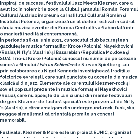
Inspirați de succesul festivalului Jazz Meets Klezmer, care a
avut loc în noiembrie 2009 la Clubul Țăranului Român,
Forumul
Cultural Austriac
împreună cu
Institutul Cultural Român
și
Institutul Polonez
, organizează un al doilea festival în cadrul
căruia muzica evreilor din Europa Centrală va fi abordată într-
o manieră inedită și contemporană.
În perioada 16-19 iunie 2011, cunoscutul club bucureștean
găzduiește muzica formațiilor
Kroke (Polonia), Nayekhovichi
(Rusia), Nifty's (Austria)
şi
Basarabish (Republica Moldova şi
SUA).
Trio-ul
Kroke (Polonia)
cunoscut nu numai de pe coloana
sonoră a filmului
Lista lui Schindler
de Steven Spielberg sau
prin colaborarea cu Nigel Kennedy investighează tradițiile
folclorice evreiești, care sunt punctate cu accente din muzica
clasică și din jazz. Elemente ale curentului klezmer-rock și
soviet pop sunt prezente în muzica formației
Nayekhovici
(Rusia
), care nu lipsește de la nici unul din marile festivaluri
de gen. Klezmer de factură specială este prezentat de
Nifty
´s (Austria),
a căror amalgam din underground-rock, funk, ska,
reggae și melismatică orientală promite un concert
memorabil.
Festivalul Klezmer & More este un proiect EUNIC, organizat