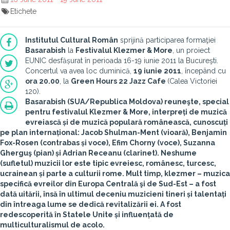
Etichete
Institutul Cultural Român
sprijină participarea formaţiei
Basarabish
la
Festivalul Klezmer & More
, un proiect
EUNIC desfășurat în perioada 16-19 iunie 2011 la Bucureşti.
Concertul va avea loc duminică,
19 iunie 2011
, începând cu
ora 20.00
, la
Green Hours 22 Jazz Cafe
(Calea Victoriei
120).
Basarabish (SUA/Republica Moldova)
reuneşte, special
pentru festivalul Klezmer & More, interpreți de muzică
evreiască și de muzică populară românească, cunoscuți
pe plan internațional: Jacob Shulman-Ment (vioară), Benjamin
Fox-Rosen (contrabas și voce), Efim Chorny (voce), Suzanna
Gherguş (pian) și Adrian Receanu (clarinet). Neshume
(sufletul) muzicii lor este tipic evreiesc, românesc, turcesc,
ucrainean și parte a culturii rome. Mult timp, klezmer – muzica
specifică evreilor din Europa Centrală şi de Sud-Est – a fost
dată uitării, însă în ultimul deceniu muzicieni tineri și talentați
din întreaga lume se dedică revitalizării ei. A fost
redescoperită în Statele Unite și influențată de
multiculturalismul de acolo.