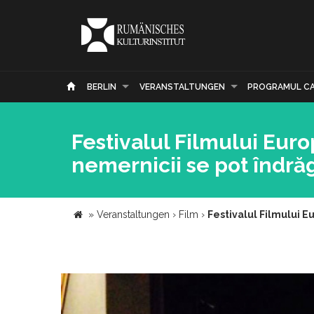
BERLIN
VERANSTALTUNGEN
PROGRAMUL C
Festivalul Filmului Europ
nemernicii se pot îndrăg
»
Veranstaltungen
›
Film
›
Festivalul Filmului Eu