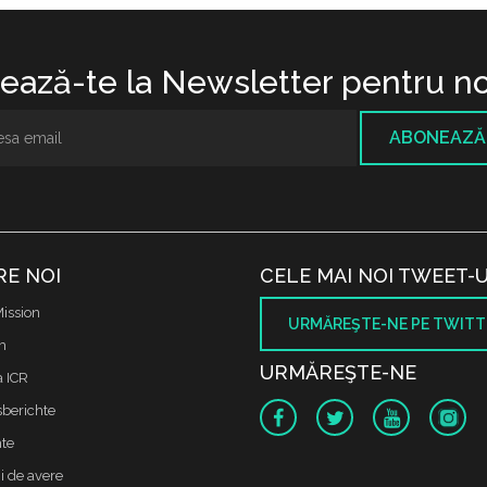
ază-te la Newsletter pentru no
ABONEAZĂ
RE NOI
CELE MAI NOI TWEET-U
ission
URMĂREŞTE-NE PE TWITT
m
URMĂREŞTE-NE
a ICR
sberichte
te
i de avere