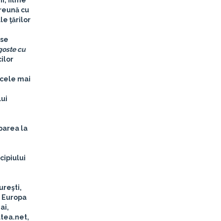
i, filme
preună cu
e ţărilor
ase
goste cu
ilor
 cele mai
lui
parea la
cipiului
reşti,
, Europa
ai,
tea.net,