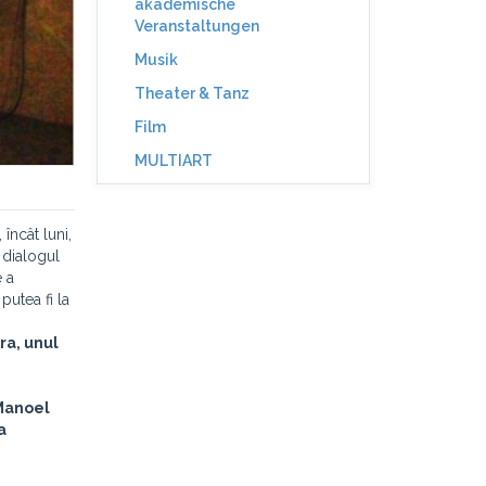
akademische
Veranstaltungen
Musik
Theater & Tanz
Film
MULTIART
încât luni,
 dialogul
e a
putea fi la
ra
, unul
 Manoel
a