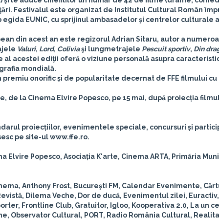
 şi le aduce cinefililor un număr de 42 de filme (drame, comedi
ţări. Festivalul este organizat de Institutul Cultural Român îm
gida EUNIC, cu sprijinul ambasadelor şi centrelor culturale al
pean din acest an este regizorul
Adrian Sitaru
, autor a numero
ajele
Valuri
,
Lord
,
Colivia
şi lungmetrajele
Pescuit sportiv
,
Din dra
 al acestei ediţii oferă o viziune personală asupra caracteristic
ografia mondială.
n premiu onorific și de popularitate decernat de FFE filmului cu
re, de la Cinema Elvire Popesco, pe 15 mai, după proiecția filmu
arul proiecțiilor, evenimentele speciale, concursuri și partici
esc pe site-ul www.ffe.ro.
a Elvire Popesco, Asociația K'arte, Cinema ARTA, Primăria Muni
nema, Anthony Frost, Bucureşti FM, Calendar Evenimente, Cărtu
vistă, Dilema Veche, Dor de ducă, Evenimentul zilei, Euractiv
er, Frontline Club, Gratuitor, Igloo, Kooperativa 2.0, La un ce
, Observator Cultural, PORT, Radio România Cultural, Realita