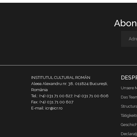
Abone
DESP
INSTITUTUL CULTURAL ROMÂN
Aleea Alexandru nr. 38, 011824 București,
Unsere M
România
Tel.: (+4) 031 71 00 627, (+4) 031 71 00 606
Das Tea
Fax: (+4) 031 71 00 607
Structur
E-mail: icr@icr.ro
Tätigkeit
Geschich
Declaraţi