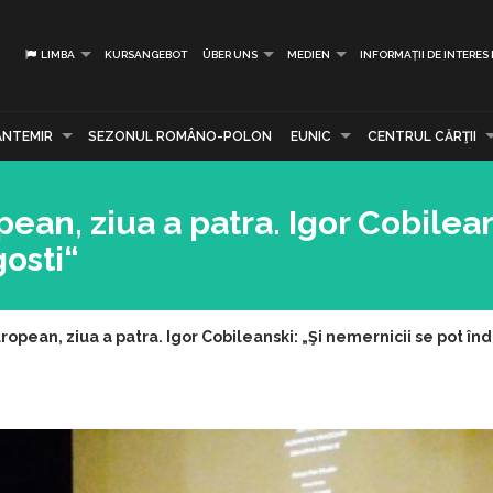
LIMBA
KURSANGEBOT
ÜBER UNS
MEDIEN
INFORMAȚII DE INTERES
ANTEMIR
SEZONUL ROMÂNO-POLON
EUNIC
CENTRUL CĂRŢII
ean, ziua a patra. Igor Cobilean
osti“
ropean, ziua a patra. Igor Cobileanski: „Şi nemernicii se pot în