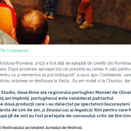
Ffe
Cobileanski
oldova/România, 2013) a fost atât de aşteptat de cinefilii din România, 
are. După proiecție, aproape toți cei prezenți au rămas în sală pentru
ntru că şi nemernicii se pot îndrăgosti“, a spus Igor Cobileanski, car
boiu, acţiunea se desfăşura la Vaslui: „Eu am mutat-o la Chişinău, dar 
a Studio, două filme ale regizorului portughez
Manoel de Olivei
05 ani împliniți, portughezul este considerat patriarhul
e două producții care i-au delectat pe spectatorii bucureşteni
vârsta de 100 de ani, și
Straniul caz al Angelicăi
, film pentru care
 după 58 de ani) au fost prefaţate de cunoscutul critic de film
Irin
l festivalului accesând Jurnalul de festival
.