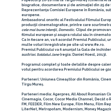
Popesco) şi 16-18 mai la Târgu-Mureş (Cinema Arta)
biografice, documentare și de animaţie) din 25 de 
Reprezentanţa Comisiei Europene în România, sub e
europene.
Ambasadorul onorific al Festivalului Filmului Euro
producţii cinematografice, printre care scurtmetr
cele mai bune intenţii
,
Domestic
. Clipul de promovare
filmului european şi asupra rolului său în cinemat
Ca în fiecare an, va fi acordat
Premiul Publicului
, u
multe voturi înregistrate pe site-ul www.ffe.ro.
Premiul Publicului va fi anunțat la Gala de închide
austriac
Soldatul Jane
(regia: Daniel Hoesl, 2013).
Programul complet şi toate detaliile despre calend
votul pentru acordarea Premiului Publicului se găs
Parteneri: Uniunea Cineaştilor din România, Cinem
Tîrgu Mureș.
Parteneri media: Agerpres, All About Romanian Ci
Cinemagia, Cocor, Cocor Media Channel, Decât o Re
FM, FEEDER, Film New Europe, Film Menu, Film Report
LiterNet, Metropotam, Modernism, Money Magazine