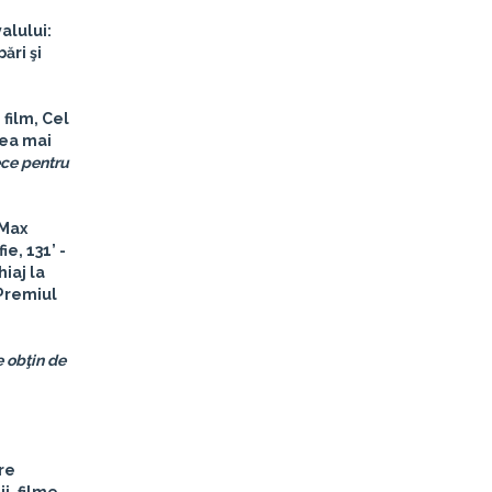
valului:
ări şi
 film, Cel
Cea mai
ce pentru
 Max
ie, 131’ -
iaj la
 Premiul
e obţin de
re