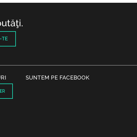
utăţi.
-TE
RI
SUNTEM PE FACEBOOK
ER