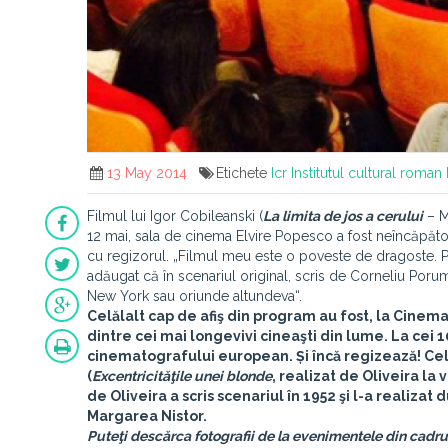
13 May 2014
Etichete
Icr
Institutul cultural roman
Filmul lui Igor Cobileanski (
La limita de jos a cerului
– M
12 mai, sala de cinema Elvire Popesco a fost neîncăpăto
cu regizorul. „Filmul meu este o poveste de dragoste. Pe
adăugat că în scenariul original, scris de Corneliu Porum
New York sau oriunde altundeva“.
Celălalt cap de afiş din program au fost, la Cinem
dintre cei mai longevivi cineaşti din lume. La cei 1
cinematografului european. Și încă regizează! Cel
(
Excentricităţile unei blonde
, realizat de Oliveira la 
de Oliveira a scris scenariul în 1952 şi l-a realizat
Margarea Nistor
.
Puteţi descărca fotografii de la evenimentele din cadru