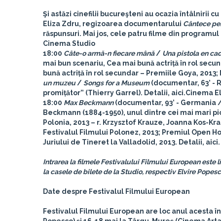
Şi astăzi cinefilii bucureşteni au ocazia întâlnirii 
Eliza Zdru
, regizoarea documentarului
Cântece pe
răspunsuri. Mai jos, cele patru filme din programul 
Cinema Studio
18:00
Câte-o armă-n fiecare mână
/
Una pistola en c
mai bun scenariu, Cea mai bună actriță în rol secun
bună actriță în rol secundar – Premiile Goya, 2013; M
un muzeu
/
Songs for a Museum
(documentar, 63’ - R
promițător” (Thierry Garrel). Detalii, aici.
Cinema El
18:00
Max Beckmann
(documentar, 93’ - Germania /
Beckmann (1884-1950), unul dintre cei mai mari picto
Polonia, 2013 – r. Krzysztof Krauze, Joanna Kos-Kra
Festivalul Filmului Polonez, 2013; Premiul Open Ho
Juriului de Tineret la Valladolid, 2013. Detalii, aici.
Intrarea la filmele Festivalului Filmului European este 
la casele de bilete de la Studio, respectiv Elvire Popesco
Date despre Festivalul Filmului European
Festivalul Filmului European
are loc anul acesta î