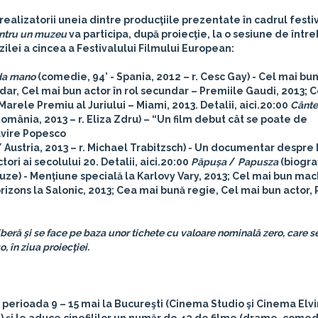
cu realizatorii uneia dintre producţiile prezentate în cadrul festi
ntru un muzeu
va participa, după proiecţie, la o sesiune de întreb
zilei a cincea a Festivalului Filmului European:
ada mano
(comedie, 94’ - Spania, 2012 – r. Cesc Gay) - Cel mai bun
dar, Cel mai bun actor în rol secundar – Premiile Gaudi, 2013; 
arele Premiu al Juriului – Miami, 2013. Detalii, aici.
20:00
Cânte
omânia, 2013 – r. Eliza Zdru) – “Un film debut cât se poate de
vire Popesco
 Austria, 2013 – r. Michael Trabitzsch) - Un documentar despre
ri ai secolului 20. Detalii, aici.
20:00
Păpușa
/
Papusza
(biograf
uze) - Menţiune specială la Karlovy Vary, 2013; Cel mai bun mach
rizons la Salonic, 2013; Cea mai bună regie, Cel mai bun actor,
liberă şi se face pe baza unor tichete cu valoare nominală zero, care s
, în ziua proiecţiei.
n perioada 9 – 15 mai la Bucureşti (Cinema Studio şi Cinema Elvi