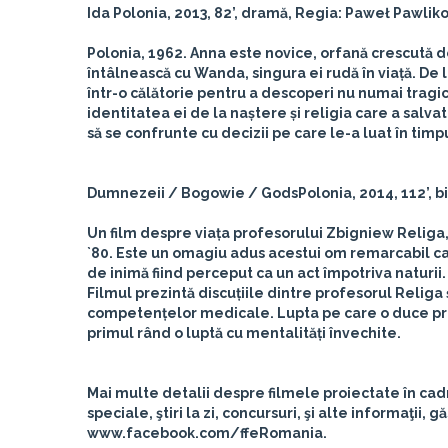
Ida
Polonia, 2013, 82’, dramă, Regia: Paweł Pawli
Polonia, 1962. Anna este novice, orfană crescută d
întâlnească cu Wanda, singura ei rudă în viață. De
într-o călătorie pentru a descoperi nu numai tragica
identitatea ei de la naștere și religia care a salv
să se confrunte cu decizii pe care le-a luat în timpu
Dumnezeii
/ Bogowie / Gods
Polonia, 2014, 112’, 
Un film despre viața profesorului Zbigniew Religa, 
`80. Este un omagiu adus acestui om remarcabil care
de inimă fiind perceput ca un act împotriva naturii.
Filmul prezintă discuțiile dintre profesorul Religa
competențelor medicale. Lupta pe care o duce prof
primul rând o luptă cu mentalități învechite.
Mai multe detalii despre filmele proiectate în cad
speciale, ştiri la zi, concursuri, şi alte informaţii,
www.facebook.com/ffeRomania.