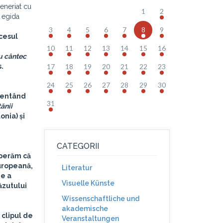
eneriat cu
1
2
b egida
3
4
5
6
7
8
9
ccesul
10
11
12
13
14
15
16
u cântec
.
17
18
19
20
21
22
23
24
25
26
27
28
29
30
ezentând
31
ănii
onia) și
CATEGORII
Sperăm că
europeană,
Literatur
de a
Visuelle Künste
văzutului
Wissenschaftliche und
akademische
 clipul de
Veranstaltungen