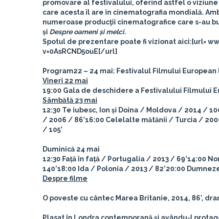
promovare al festivalului, oferind astfel o viziune
care acesta îl are în cinematografia mondială. Am
numeroase producţii cinematografice care s-au bu
și
Despre oameni și melci
.
Spotul de prezentare poate fi vizionat aici:[u
v=0AsRCND5ouE[/url]
Program
22 – 24 mai: Festivalul Filmului European l
Vineri 22 mai
19:00
Gala de deschidere a Festivalului Filmului 
Sâmbătă 23 mai
12:30
Te iubesc, Ion și Doina
/ Moldova / 2014 / 100
/ 2006 / 86’
16:00
Celelalte mătănii
/ Turcia / 200
/ 105’
Duminică 24 mai
12:30
Față în față
/ Portugalia / 2013 / 69’
14:00
No
140’
18:00
Ida
/ Polonia / 2013 / 82’
20:00
Dumneze
Despre filme
O poveste cu cântec
Marea Britanie, 2014, 86’, dr
Plasat în Londra contemporană și avându-l prota