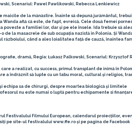
kowski, Scenariul: Pawel Pawlikowski, Rebecca Lenkiewicz
e maicile de la mănăstire. Înainte să depună jurământul, trebui
 la Wanda află că este, de fapt, evreică. Cele două femei porne
 poveste a familiei lor, dar și pe ele însele. Ida trebuie să ale
at-o de la masacrele de sub ocupația nazistă în Polonia. Și Wand
l războiului, când a ales loialitatea față de cauză, înaintea fam
biografie, dramă, Regia: Łukasz Palkowski, Scenariul: Krzysztof 
care a realizat, cu success, primul transplant de inimă în Polon
 a îndrăznit să lupte cu un tabu moral, cultural și religios, tr
 și echipa sa de chirurgi, despre moartea biologică și limitele
esorul nu este numai o luptă pentru echipamente si finanțare,
rul Festivalului Filmului European, calendarul proiecțiilor, ev
 găsiți pe site-ul festivalului www.ffe.ro și pe pagina de Facebook