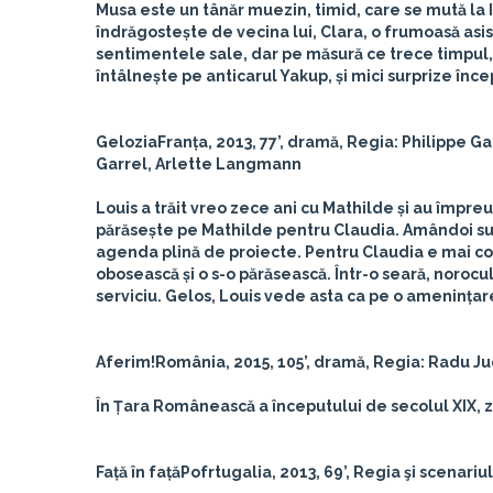
Musa este un tânăr muezin, timid, care se mută la I
îndrăgostește de vecina lui, Clara, o frumoasă asis
sentimentele sale, dar pe măsură ce trece timpul, ac
întâlnește pe anticarul Yakup, și mici surprize încep
Gelozia
Franța, 2013, 77’, dramă, Regia: Philippe 
Garrel, Arlette Langmann
Louis a trăit vreo zece ani cu Mathilde și au împreun
părăsește pe Mathilde pentru Claudia. Amândoi sunt
agenda plină de proiecte. Pentru Claudia e mai compl
obosească și o s-o părăsească. Într-o seară, norocul 
serviciu. Gelos, Louis vede asta ca pe o amenințare...
Aferim!
România, 2015, 105’, dramă, Regia: Radu Ju
În Țara Românească a începutului de secolul XIX, zap
Față în față
Pofrtugalia, 2013, 69’, Regia şi scenari