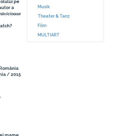
rolului pe
Musik
 autor a
năvicioase
Theater & Tanz
Film
watch?
MULTIART
România
ia / 2015
/
unei mame