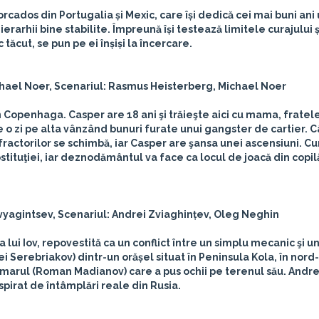
orcados din Portugalia și Mexic, care își dedică cei mai buni ani
ierarhii bine stabilite. Împreună își testează limitele curajului ș
c tăcut, se pun pe ei înșiși la încercare.
chael Noer, Scenariul: Rasmus Heisterberg, Michael Noer
Copenhaga. Casper are 18 ani şi trăieşte aici cu mama, fratele
e o zi pe alta vânzând bunuri furate unui gangster de cartier. 
fractorilor se schimbă, iar Casper are şansa unei ascensiuni. C
ostituţiei, iar deznodământul va face ca locul de joacă din copil
Zvyagintsev, Scenariul: Andrei Zviaghințev, Oleg Neghin
 lui Iov, repovestită ca un conflict între un simplu mecanic şi u
i Serebriakov) dintr-un orășel situat în Peninsula Kola, în nord
primarul (Roman Madianov) care a pus ochii pe terenul său. Andre
pirat de întâmplări reale din Rusia.