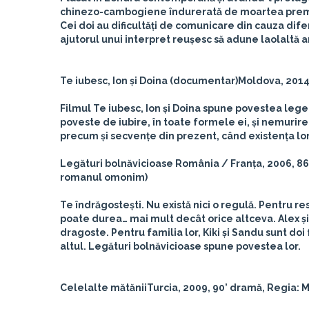
chinezo-cambogiene îndurerată de moartea prematură 
Cei doi au dificultăți de comunicare din cauza dif
ajutorul unui interpret reușesc să adune laolaltă a
Te iubesc, Ion și Doina
(documentar)
Moldova, 2014,
Filmul
Te iubesc, Ion și Doina
spune povestea legend
poveste de iubire, în toate formele ei, și nemurire
precum și secvențe din prezent, când existența lor 
Legături bolnăvicioase
România / Franța, 2006, 86
romanul omonim)
Te îndrăgostești. Nu există nici o regulă. Pentru re
poate durea… mai mult decât orice altceva. Alex și K
dragoste. Pentru familia lor, Kiki și Sandu sunt doi 
altul. Legături bolnăvicioase spune povestea lor.
Celelalte mătănii
Turcia, 2009, 90’ dramă, Regia: 