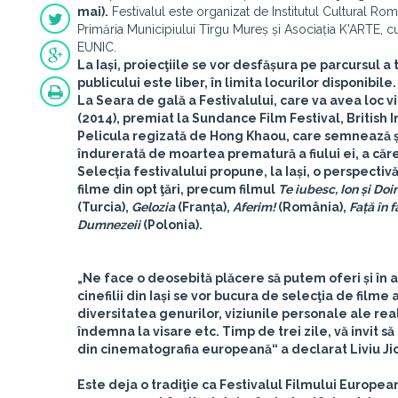
mai).
Festivalul este organizat de Institutul Cultural 
Primăria Municipiului Tîrgu Mureș și Asociația K'ARTE, cu
EUNIC.
La Iași, proiecţiile se vor desfășura pe parcursul a t
publicului este liber, în limita locurilor disponibile.
La
Seara de gală
a Festivalului, care va avea loc
v
(2014)
, premiat la Sundance Film Festival, Britis
Pelicula regizată de Hong Khaou, care semnează
îndurerată de moartea prematură a fiului ei, a cărei
Selecţia festivalului propune, la Iași, o perspect
filme din opt ţări, precum filmul
Te iubesc, Ion și Doi
(Turcia),
Gelozia
(Franța),
Aferim!
(România),
Față în f
Dumnezeii
(Polonia).
„Ne face o deosebită plăcere să putem oferi și în
cinefilii din Iași se vor bucura de selecţia de filme
diversitatea genurilor, viziunile personale ale rea
îndemna la visare etc. Timp de trei zile, vă invit să
din cinematografia europeană“ a declarat Liviu Ji
Este deja o tradiţie ca Festivalul Filmului European