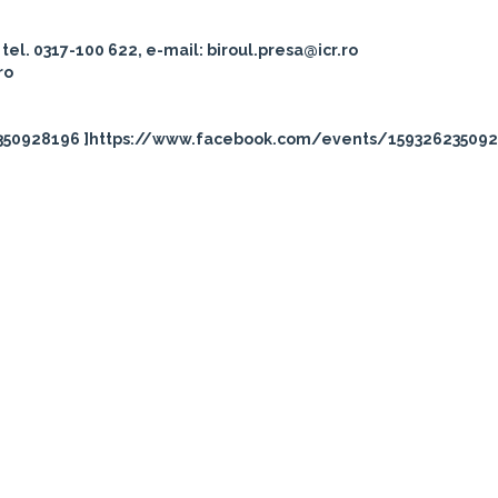
tel. 0317-100 622, e-mail: biroul.presa@icr.ro
ro
350928196 ]https://www.facebook.com/events/15932623509