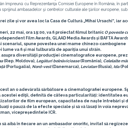
Român împreună cu Reprezentanţa Comisiei Europene în România, în part
 sprijinul ambasadelor şi centrelor culturale ale ţărilor europene, su
rei zile și vor avea loc la
Casa de Cultură „Mihai Ursachi“
, iar a
ineri, 22 mai, ora 19:00, va fi proiectat filmul britanic
O poveste c
h Independent Film Awards, GLAAD Media Awards și BAFTA Awards
 și scenariul, spune povestea unei mame chinezo-cambogiene
 lume va fi și mai tulburată de apariția unui străin.
ivă asupra diversităţii producţiei cinematografice europene, pr
na
(Rep. Moldova),
Legături bolnăvicioase
(România),
Celelalte măt
ață
(Portugalia),
Nord-vest
(Danemarca),
Leviatan
(Rusia),
Ida
(Pol
 acest an o adevărată sărbătoare a cinematografiei europene. 
 a acestei ediţii, definită de câteva particularități: identitatea 
lizatorilor de film european, capacitatea de naște întrebări și 
 luați o pauză de la efecte speciale și să vă lăsați în voia nepre
cman, vicepreședintele ICR.
 să aibă în fiecare an un
ambasador onorific
, invitat să regizeze