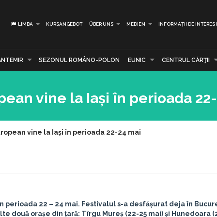
LIMBA
KURSANGEBOT
ÜBER UNS
MEDIEN
INFORMAȚII DE INTERES
ANTEMIR
SEZONUL ROMÂNO-POLON
EUNIC
CENTRUL CĂRŢII
pean vine la Iași în perioada 22
uropean vine la Iași în perioada 22-24 mai
în perioada 22 – 24 mai. Festivalul s-a desfășurat deja în Bucure
 alte două orașe din țară: Tîrgu Mureș (22-25 mai) și Hunedoara (