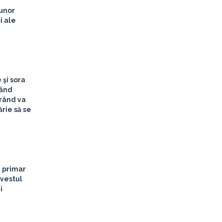
 unor
i ale
 şi sora
Când
urând va
ărie să se
n primar
-vestul
i