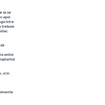
e să se
sc apoi
agă între
a trebuie
iliei.
Rak
ia anilor
ansplantul
 ci în
enimente