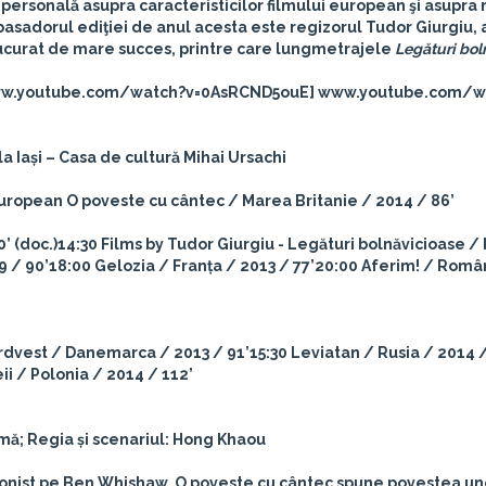
 personală asupra caracteristicilor filmului european şi asupra 
basadorul ediţiei de anul acesta este
regizorul Tudor Giurgiu
,
curat de mare succes, printre care lungmetrajele
Legături bol
rl= www.youtube.com/watch?v=0AsRCND5ouE] www.youtube.com/
a Iași –
Casa de cultură Mihai Ursachi
European
O poveste cu cântec
/ Marea Britanie / 2014 / 86’
’ (doc.)
14:30 Films by Tudor Giurgiu -
Legături bolnăvicioase
/ 
9 / 90’
18:00
Gelozia
/ Franța / 2013 / 77’
20:00
Aferim!
/ Român
rdvest
/ Danemarca / 2013 / 91’
15:30
Leviatan
/ Rusia / 2014 
ii
/ Polonia / 2014 / 112’
amă; Regia și scenariul: Hong Khaou
gonist pe Ben Whishaw, O poveste cu cântec spune povestea 