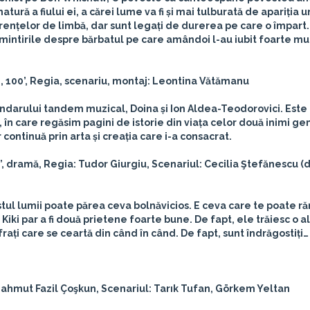
a fiului ei, a cărei lume va fi și mai tulburată de apariția un
erențelor de limbă, dar sunt legați de durerea pe care o împart.
mintirile despre bărbatul pe care amândoi l-au iubit foarte mul
 100’, Regia, scenariu, montaj: Leontina Vătămanu
arului tandem muzical, Doina și Ion Aldea-Teodorovici. Este
, în care regăsim pagini de istorie din viața celor două inimi g
continuă prin arta și creația care i-a consacrat.
’, dramă, Regia: Tudor Giurgiu, Scenariul: Cecilia Ştefănescu (
stul lumii poate părea ceva bolnăvicios. E ceva care te poate răn
iki par a fi două prietene foarte bune. De fapt, ele trăiesc o a
frați care se ceartă din când în când. De fapt, sunt îndrăgostiți
Mahmut Fazil Çoşkun, Scenariul: Tarık Tufan, Görkem Yeltan