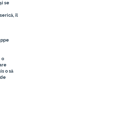
și se
erică, îl
lippe
 o
are
is o să
 de