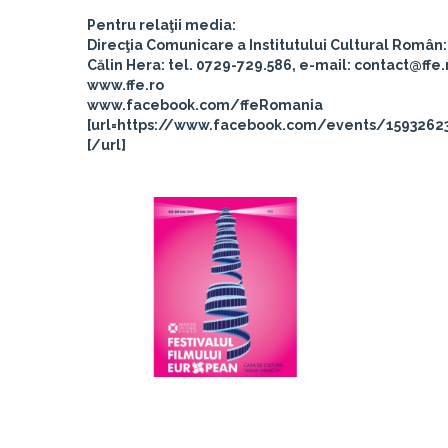
Pentru relaţii media
:
Direcţia Comunicare a Institutului Cultural Român: 
Călin Hera: tel. 0729-729.586, e-mail: contact@ffe.
www.ffe.ro
www.facebook.com/ffeRomania
[url=https://www.facebook.com/events/1593262
[/url]