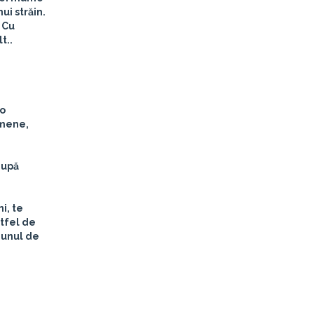
ui străin.
 Cu
t..
 o
emene,
după
i, te
ltfel de
… unul de