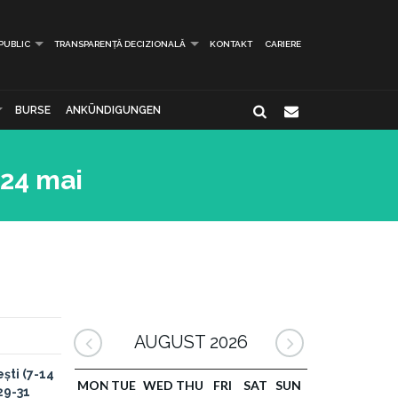
 PUBLIC
TRANSPARENȚĂ DECIZIONALĂ
KONTAKT
CARIERE
BURSE
ANKÜNDIGUNGEN
-24 mai
AUGUST 2026
ști (7-14
MON
TUE
WED
THU
FRI
SAT
SUN
29-31