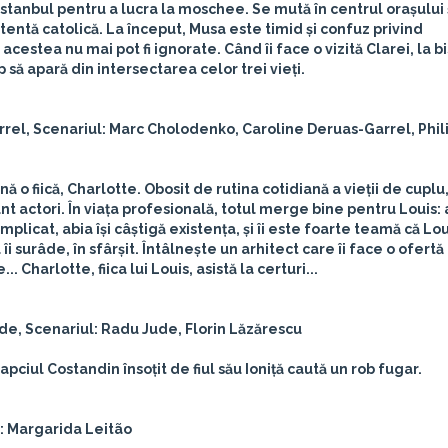
stanbul pentru a lucra la moschee. Se mută în centrul orașului 
tentă catolică. La început, Musa este timid și confuz privind
estea nu mai pot fi ignorate. Când îi face o vizită Clarei, la bis
 să apară din intersectarea celor trei vieți.
Garrel, Scenariul: Marc Cholodenko, Caroline Deruas-Garrel, Phi
ă o fiică, Charlotte. Obosit de rutina cotidiană a vieții de cuplu,
 actori. În viața profesională, totul merge bine pentru Louis: 
icat, abia își câștigă existența, și îi este foarte teamă că Lou
îi surâde, în sfârșit. Întâlnește un arhitect care îi face o ofertă
 Charlotte, fiica lui Louis, asistă la certuri...
de, Scenariul: Radu Jude, Florin Lăzărescu
ciul Costandin însoțit de fiul său Ioniță caută un rob fugar.
ul: Margarida Leitão