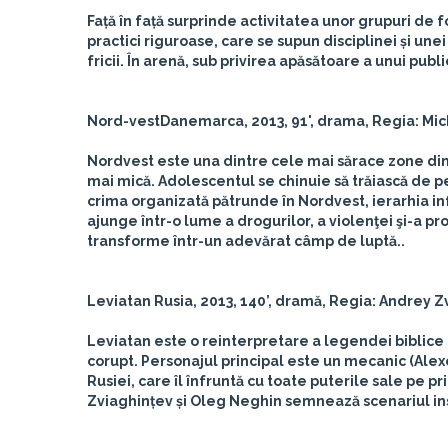
Față în față surprinde activitatea unor grupuri de f
practici riguroase, care se supun disciplinei și unei 
fricii. În arenă, sub privirea apăsătoare a unui publi
Nord-vest
Danemarca, 2013, 91', drama, Regia: Mi
Nordvest este una dintre cele mai sărace zone din 
mai mică. Adolescentul se chinuie să trăiască de p
crima organizată pătrunde în Nordvest, ierarhia in
ajunge într-o lume a drogurilor, a violenţei şi-a pr
transforme într-un adevărat câmp de luptă..
Leviatan
Rusia, 2013, 140’, dramă, Regia: Andrey 
Leviatan este o reinterpretare a legendei biblice a
corupt. Personajul principal este un mecanic (Alexe
Rusiei, care îl înfruntă cu toate puterile sale pe 
Zviaghințev și Oleg Neghin semnează scenariul ins