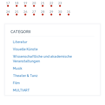
17
18
19
20
21
22
23
24
25
26
27
28
29
30
31
CATEGORII
Literatur
Visuelle Künste
Wissenschaftliche und akademische
Veranstaltungen
Musik
Theater & Tanz
Film
MULTIART