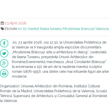
23 April 2026
Etichete
Icr
Icr madrid
Ileana tureanu
Mostenirea brancusi
Valencia
Joi, 23 aprilie 2026, ora 12:30, la Universitatea Politehnică de
la Valencia va fi inaugurată ampla expoziție documentară
„Moștenirea Brâncuși: arta și arhitectura în dialog“, curatoriată
de Ileana Tureanu, președinta Uniunii Arhitecților din
România.Evenimentul marchează „Anul Constantin Brâncuși”
la aniversarea a 150 de ani de la nașterea marelui sculptor
român (1876-1957), una dintre cele mai influente figuri ale artei
moderne.
Organizatori: Uniunea Arhitecților din România, Institutul Cultural
Român de la Madrid, Universitatea Politehnică de la Valencia, Școală
Tehnică Superioară de Arhitectură și Consulatul General al României
la Valencia.