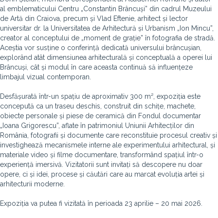
al emblematicului Centru „Constantin Brâncuși” din cadrul Muzeului
de Artă din Craiova, precum și Vlad Eftenie, arhitect și lector
universitar dr. la Universitatea de Arhitectură și Urbanism „Ion Mincu”,
creator al conceptului de „moment de grație” în fotografia de stradă.
Aceștia vor susține o conferință dedicată universului brâncușian,
explorând atât dimensiunea arhitecturală și conceptuală a operei lui
Brâncuși, cât și modul în care aceasta continuă să influențeze
limbajul vizual contemporan.
Desfășurată într-un spațiu de aproximativ 300 m², expoziția este
concepută ca un traseu deschis, construit din schițe, machete,
obiecte personale și piese de ceramică din Fondul documentar
„Ioana Grigorescu”, aflate în patrimoniul Uniunii Arhitecților din
România, fotografii și documente care reconstituie procesul creativ și
investighează mecanismele interne ale experimentului arhitectural, și
materiale video și filme documentare, transformând spațiul într-o
experiență imersivă. Vizitatorii sunt invitați să descopere nu doar
opere, ci și idei, procese și căutări care au marcat evoluția artei și
arhitecturii moderne.
Expoziția va putea fi vizitată în perioada 23 aprilie – 20 mai 2026.