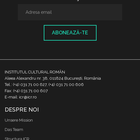
ABONEAZĂ-TE
INSTITUTUL CULTURAL ROMÂN
Aleea Alexandru nr. 38, 011824 București, România
Tel.: (+4) 031 71 00 627, (+4) 031 71 00 606
Fax: (+4) 031 71 00 607
E-mail: icr@icr.ro
DESPRE NOI
Unsere Mission
Das Team
Structura ICR