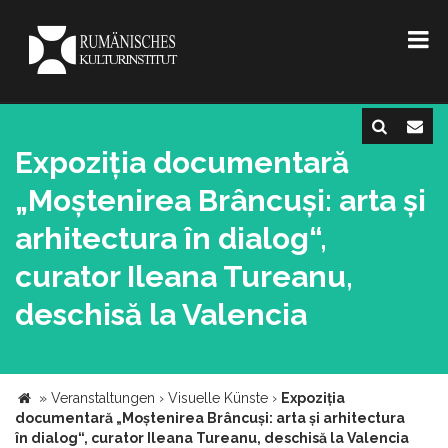
Expoziția documentară
„Moștenirea Brâncuși: arta și
arhitectura în dialog“,
curator Ileana Tureanu,
deschisă la Valencia
»
Veranstaltungen
›
Visuelle Künste
›
Expoziția
documentară „Moștenirea Brâncuși: arta și arhitectura
în dialog“, curator Ileana Tureanu, deschisă la Valencia