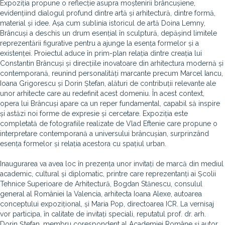
Expoziția propune o reflecție asupra moștenirii brâncușiene,
evidențiind dialogul profund dintre artă și arhitectură, dintre formă,
material și idee. Așa cum sublinia istoricul de artă Doina Lemny,
Brâncuși a deschis un drum esențial în sculptură, depășind limitele
reprezentării figurative pentru a ajunge la esența formelor și a
existenței. Proiectul aduce în prim-plan relația dintre creația lui
Constantin Brâncuși și direcțiile inovatoare din arhitectura modernă și
contemporană, reunind personalități marcante precum Marcel Iancu,
Ioana Grigorescu și Dorin Ștefan, alături de contribuții relevante ale
unor arhitecte care au redefinit acest domeniu. În acest context,
opera lui Brâncuși apare ca un reper fundamental, capabil să inspire
și astăzi noi forme de expresie și cercetare. Expoziția este
completată de fotografiile realizate de Vlad Eftenie care propune o
interpretare contemporană a universului brâncușian, surprinzând
esența formelor și relația acestora cu spațiul urban.
Inaugurarea va avea loc în prezența unor invitați de marcă din mediul
academic, cultural și diplomatic, printre care reprezentanți ai Școlii
Tehnice Superioare de Arhitectură, Bogdan Stănescu, consulul
general al României la Valencia, arhitecta Ioana Alexe, autoarea
conceptului expozițional, și Maria Pop, directoarea ICR. La vernisaj
vor participa, în calitate de invitați speciali, reputatul prof. dr. arh.
Dorin Ștefan, membru corespondent al Academiei Române și autor