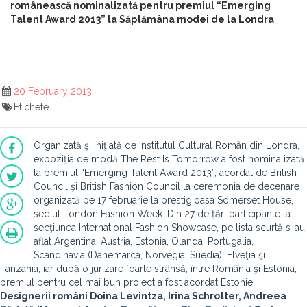
românească nominalizată pentru premiul “Emerging
Talent Award 2013” la Săptămâna modei de la Londra
20 February 2013
Etichete
Organizată şi iniţiată de Institutul Cultural Român din Londra,
expoziţia de modă The Rest Is Tomorrow a fost nominalizată
la premiul “Emerging Talent Award 2013”, acordat de British
Council şi British Fashion Council la ceremonia de decenare
organizată pe 17 februarie la prestigioasa Somerset House,
sediul London Fashion Week. Din 27 de ţări participante la
secţiunea International Fashion Showcase, pe lista scurtă s-au
aflat Argentina, Austria, Estonia, Olanda, Portugalia,
Scandinavia (Danemarca, Norvegia, Suedia), Elveţia şi
Tanzania, iar după o jurizare foarte strânsă, între România şi Estonia,
premiul pentru cel mai bun proiect a fost acordat Estoniei.
Designerii români Doina Levintza, Irina Schrotter, Andreea