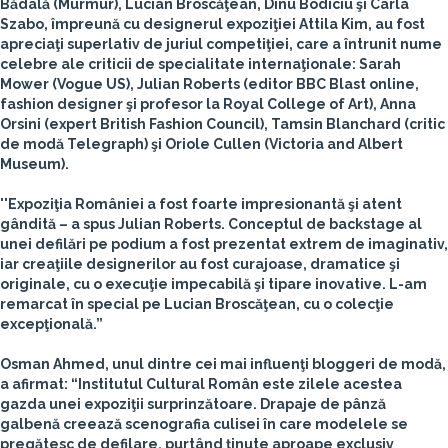
Bădală (Murmur), Lucian Broscăţean, Dinu Bodiciu şi Carla
Szabo, împreună cu designerul expoziţiei Attila Kim, au fost
apreciaţi superlativ de juriul competiţiei, care a întrunit nume
celebre ale criticii de specialitate internaţionale: Sarah
Mower (Vogue US), Julian Roberts (editor BBC Blast online,
fashion designer şi profesor la Royal College of Art), Anna
Orsini (expert British Fashion Council), Tamsin Blanchard (critic
de modă Telegraph) şi Oriole Cullen (Victoria and Albert
Museum).
''Expoziţia României a fost foarte impresionantă şi atent
gândită – a spus Julian Roberts. Conceptul de backstage al
unei defilări pe podium a fost prezentat extrem de imaginativ,
iar creaţiile designerilor au fost curajoase, dramatice şi
originale, cu o execuţie impecabilă şi tipare inovative. L-am
remarcat în special pe Lucian Broscăţean, cu o colecţie
excepţională.”
Osman Ahmed, unul dintre cei mai influenţi bloggeri de modă,
a afirmat: “Institutul Cultural Român este zilele acestea
gazda unei expoziţii surprinzătoare. Drapaje de pânză
galbenă creează scenografia culisei în care modelele se
pregătesc de defilare, purtând ţinute aproape exclusiv