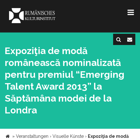
Expoziţia de modă
românească nominalizată
pentru premiul “Emerging
Talent Award 2013” la
Săptămâna modei de la
Londra
»
Veranstaltungen
›
Visuelle Künste
›
Expoziţia de modă