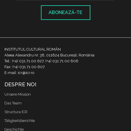
ABONEAZĂ-TE
INSTITUTUL CULTURAL ROMÂN
Aleea Alexandru nr. 38, 011824 București, România
Tel.: (+4) 031 71 00 627, (+4) 031 71 00 606
Fax: (+4) 031 71 00 607
E-mail: icr@icr.ro
DESPRE NOI
Unsere Mission
Das Team
Structura ICR
Tätigkeitsberichte
Geschichte