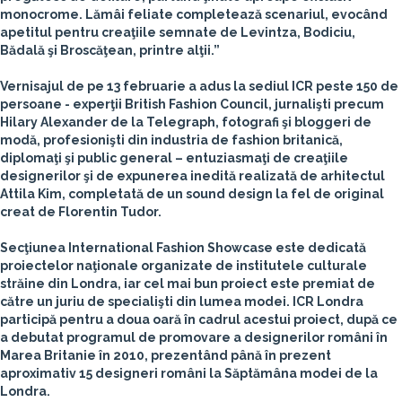
monocrome. Lămâi feliate completează scenariul, evocând
apetitul pentru creaţiile semnate de Levintza, Bodiciu,
Bădală şi Broscăţean, printre alţii.”
Vernisajul de pe 13 februarie a adus la sediul ICR peste 150 de
persoane - experţii British Fashion Council, jurnalişti precum
Hilary Alexander de la Telegraph, fotografi şi bloggeri de
modă, profesionişti din industria de fashion britanică,
diplomaţi şi public general – entuziasmaţi de creaţiile
designerilor şi de expunerea inedită realizată de arhitectul
Attila Kim, completată de un sound design la fel de original
creat de Florentin Tudor.
Secţiunea International Fashion Showcase este dedicată
proiectelor naţionale organizate de institutele culturale
străine din Londra, iar cel mai bun proiect este premiat de
către un juriu de specialişti din lumea modei. ICR Londra
participă pentru a doua oară în cadrul acestui proiect, după ce
a debutat programul de promovare a designerilor români în
Marea Britanie în 2010, prezentând până în prezent
aproximativ 15 designeri români la Săptămâna modei de la
Londra.