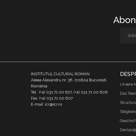
Abone
DESP
INSTITUTUL CULTURAL ROMÂN
Aleea Alexandru nr. 38, 011824 București,
Unsere M
România
Tel.: (+4) 031 71 00 627, (+4) 031 71 00 606
Das Tea
Fax: (+4) 031 71 00 607
Structur
E-mail: icr@icr.ro
Tätigkeit
Geschich
Declaraţi