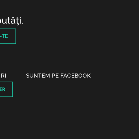
utăţi.
-TE
RI
SUNTEM PE FACEBOOK
ER