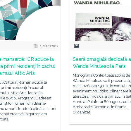
1 Mar 2007
la mansardă: ICR aduce la
Seară omagială dedicată ar
 primii rezidenţi în cadrul
Wanda Mihuleac la Paris
amului Attic Arts
Monografia Contextualisations de
Wanda Mihuleac va fi prezentată j
tul Cultural Român aduce la
mai 2026, ora 19:00, în cadrul un
primii rezidenţi în cadrul
eveniment multidisciplinar care 
ului Attic Arts, lansat în
literatura, muzica și dansul, în Sa
rie 2006. Programul, adresat
Auriu al Palatului Béhague, sediu
oniştilor români din diferite
Ambasadei României în Franța.
ine umaniste, oferă până la 2 luni
Organizat
denţă creativă în garsoniera
rdată