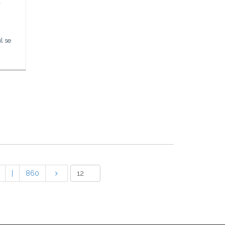
r
l se
|
860