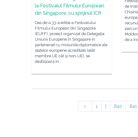
Festiva
la Festivalul Filmului European
de Inst
Chișină
din Singapore, cu sprijinul ICR
europa
Cea de-a 33-a ediție a Festivalului
recunoa
Filmului European din Singapore
parcurs
(EUFF), proiect organizat de Delegația
Moldova
Uniunii Europene în Singapore în
de a în
parteneriat cu misiunile diplomatice ale
statelor europene acreditate (atât
membre UE cât și non-UE), se
desfășoară în
1
|
840
841