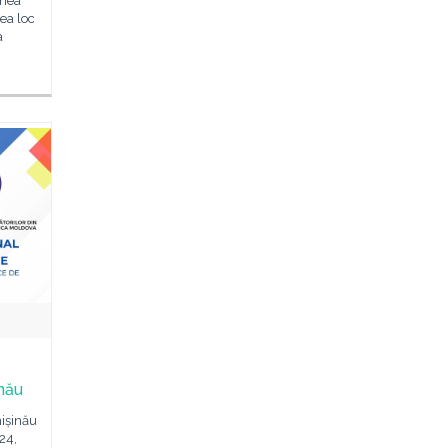
imea
ea loc
a
inău
hișinău
24,