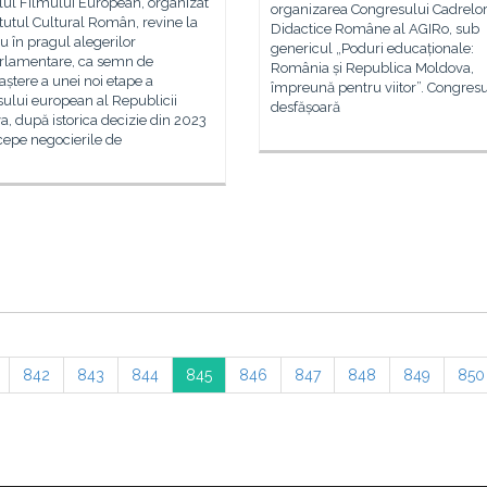
lul Filmului European, organizat
organizarea Congresului Cadrelo
itutul Cultural Român, revine la
Didactice Române al AGIRo, sub
u în pragul alegerilor
genericul „Poduri educaționale:
rlamentare, ca semn de
România și Republica Moldova,
ștere a unei noi etape a
împreună pentru viitor”. Congresu
ului european al Republicii
desfășoară
, după istorica decizie din 2023
cepe negocierile de
842
843
844
845
846
847
848
849
850