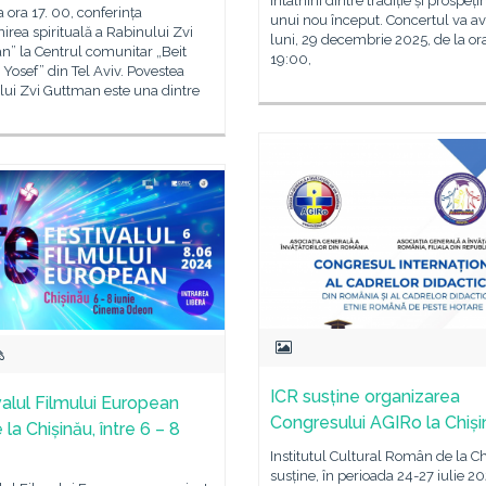
întâlnirii dintre tradiție și prospeț
a ora 17. 00, conferința
unui nou început. Concertul va av
irea spirituală a Rabinului Zvi
luni, 29 decembrie 2025, de la or
” la Centrul comunitar „Beit
19:00,
Yosef” din Tel Aviv. Povestea
ui Zvi Guttman este una dintre
ICR susține organizarea
valul Filmului European
Congresului AGIRo la Chiș
 la Chișinău, între 6 – 8
Institutul Cultural Român de la C
susține, în perioada 24-27 iulie 20