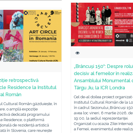
„Brâncuși 150“: Despre rolu
decisiv al femeilor în reali
iție retrospectivă
Ansamblului Monumental d
cle Residence la Institutul
Târgu Jiu, la ICR Londra
ral Român
Cel de-al doilea proiect organizat
Institutul Cultural Român de la L
tul Cultural Român găzduiește, în
în cadrul Sezonului„Brâncuși 150
re, o amplă expoziție
avea loc vineri, 6 martie 2026, de
pectivă dedicată programului
19:00, la sediul reprezentanței.
le Residence, o platformă
Organizat cu ocazia Zilei Internaț
țională de rezidență artistică
a Femeii, evenimentul este realiz
ată în Slovenia, care reunește