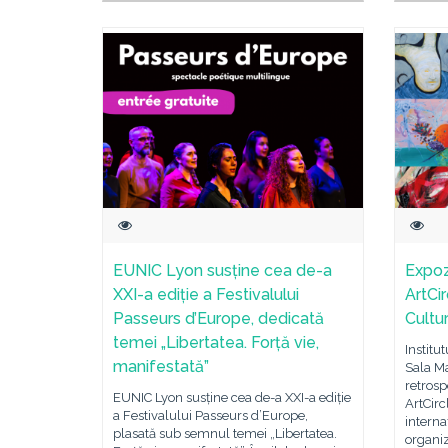
EUNIC Lyon susține cea de-a
Expoz
XXI-a ediție a Festivalului
ArtCir
Passeurs d’Europe, dedicată
Cultu
temei „Libertatea. Forță vie,
Institu
manifestată”
Sala Ma
retros
EUNIC Lyon susține cea de-a XXI-a ediție
ArtCirc
a Festivalului Passeurs d’Europe,
interna
plasată sub semnul temei „Libertatea.
organiz