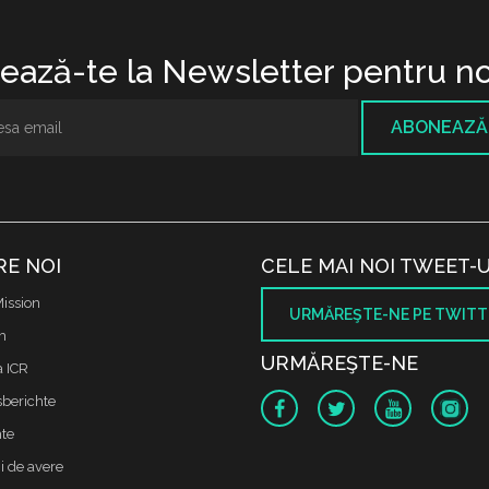
ază-te la Newsletter pentru no
ABONEAZĂ
RE NOI
CELE MAI NOI TWEET-U
ission
URMĂREŞTE-NE PE TWITT
m
URMĂREŞTE-NE
a ICR
sberichte
te
i de avere