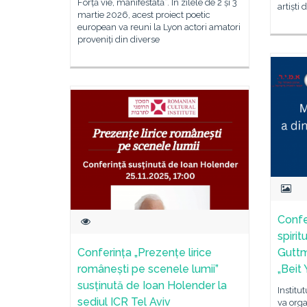
Forță vie, manifestată”. În zilele de 2 și 3
artiști 
martie 2026, acest proiect poetic
european va reuni la Lyon actori amatori
proveniți din diverse
Confe
spirit
Conferința „Prezențe lirice
Guttm
românești pe scenele lumii”
„Beit
susținută de Ioan Holender la
Institu
sediul ICR Tel Aviv
va org