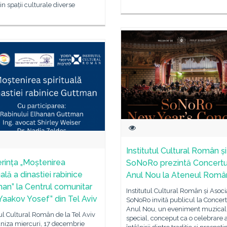
din spații culturale diverse
Institutul Cultural Român și
rința „Moștenirea
SoNoRo prezintă Concertu
uală a dinastiei rabinice
Anul Nou la Ateneul Româ
an” la Centrul comunitar
Institutul Cultural Român și Asoci
 Yaakov Yosef” din Tel Aviv
SoNoRo invită publicul la Concert
Anul Nou, un eveniment muzical
tul Cultural Român de la Tel Aviv
special, conceput ca o celebrare 
aniza miercuri, 17 decembrie