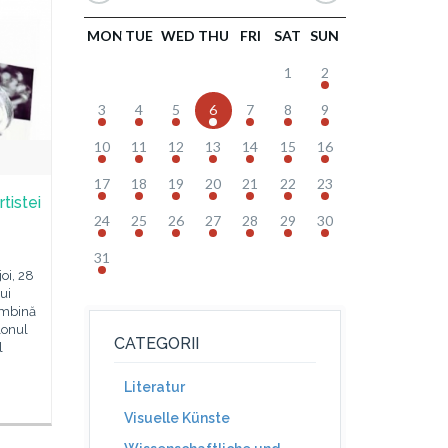
MON
TUE
WED
THU
FRI
SAT
SUN
1
2
3
4
5
6
7
8
9
10
11
12
13
14
15
16
17
18
19
20
21
22
23
tistei
24
25
26
27
28
29
30
31
oi, 28
ui
îmbină
lonul
CATEGORII
l
Literatur
Visuelle Künste