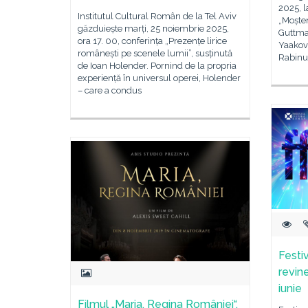
2025, l
Institutul Cultural Român de la Tel Aviv
„Moșten
găzduiește marți, 25 noiembrie 2025,
Guttman
ora 17. 00, conferința „Prezențe lirice
Yaakov 
românești pe scenele lumii”, susținută
Rabinul
de Ioan Holender. Pornind de la propria
experiență în universul operei, Holender
– care a condus
Festi
revine
iunie
Filmul „Maria, Regina României“,