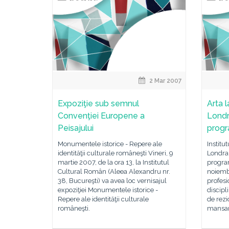
2 Mar 2007
Expoziţie sub semnul
Arta 
Convenţiei Europene a
Londra
Peisajului
progr
Monumentele istorice - Repere ale
Institu
identităţii culturale româneşti Vineri, 9
Londra 
martie 2007, de la ora 13, la Institutul
program
Cultural Român (Aleea Alexandru nr.
noiemb
38, Bucureşti) va avea loc vernisajul
profesi
expoziţiei Monumentele istorice -
discipl
Repere ale identităţii culturale
de rezi
româneşti.
mansa