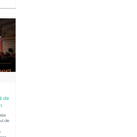
l de
n
ația
ul de
a