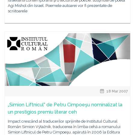
israeliană contemporană şi o lectură de poezie, susţinute de poeta
Agi Mishol din Israel. Poemele autoarei vor fi prezentate de
scriitoarele
18 Mar 2007
„Simion Liftnicul” de Petru Cimpoeşu nominalizat la
un prestigios premiu literar ceh
Impact crescând al traducerilor sprijinite de Institutul Cultural
Român Simion Výtažník, traducerea în limba cehă a romanului
Simion Liftnicul de Petru Cimpoeşu, apărută în 2006 la Editura