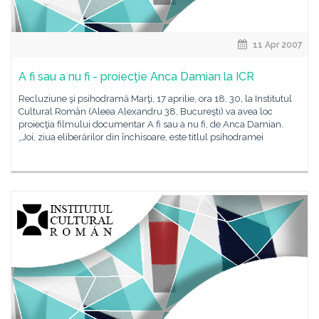
11 Apr 2007
A fi sau a nu fi - proiecţie Anca Damian la ICR
Recluziune şi psihodramă Marţi, 17 aprilie, ora 18. 30, la Institutul
Cultural Român (Aleea Alexandru 38, Bucureşti) va avea loc
proiecţia filmului documentar A fi sau a nu fi, de Anca Damian.
„Joi, ziua eliberărilor din închisoare, este titlul psihodramei