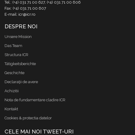
Tel.: (+4) 031 71 00 627, (+4) 031 71 00 606
Fax: (+4) 031 71 00 607
E-mail: icr@icr.ro
DESPRE NOI
Unsere Mission
Das Team
Structura ICR
Tätigkeitsberichte
Geschichte
Declaraţii de avere
Achizitii
Nota de fundamentare cladire ICR
Kontakt
Cookies & protectia datelor
CELE MAI NOI TWEET-URI