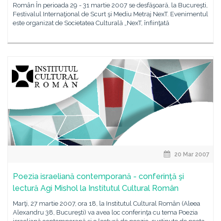
Român În perioada 29 - 31 martie 2007 se desfăşoară, la Bucureşti,
Festivalul Internaţional de Scurt şi Mediu Metraj NexT. Evenimentul
este organizat de Societatea Culturală „NexT, înfiinţată
20 Mar 2007
Poezia israeliană contemporană - conferinţă şi
lectură Agi Mishol la Institutul Cultural Român
Marţi, 27 martie 2007, ora 18, la Institutul Cultural Român (Aleea
Alexandru 38, Bucureşti) va avea loc conferinţa cu tema Poezia