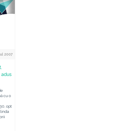
ul 2007
.
a adus
de
uă cu o
 30, opt
glinda
orii