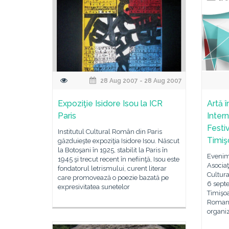
28 Aug 2007 - 28 Aug 2007
Expoziţie Isidore Isou la ICR
Artă 
Paris
Inter
Festi
Institutul Cultural Român din Paris
Timiş
găzduieşte expoziţia Isidore Isou. Născut
la Botoşani în 1925, stabilit la Paris în
Evenim
1945 şi trecut recent în nefiinţă, Isou este
Asociaţ
fondatorul letrismului, curent literar
Cultur
care promovează o poezie bazată pe
6 septe
expresivitatea sunetelor
Timişoa
Romani 
organiz