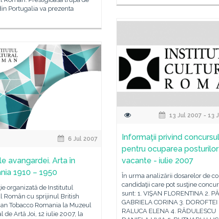
din Portugalia va prezenta
13 Jul 2007 - 13 
Informaţii privind concursu
6 Jul 2007
pentru ocuparea posturilor
le avangardei. Arta în
vacante - iulie 2007
ia 1910 – 1950
În urma analizării dosarelor de c
candidaţii care pot susţine concu
ie organizată de Institutul
sunt: 1. VIŞAN FLORENTINA 2. 
l Român cu sprijinul British
GABRIELA CORINA 3. DOROFTEI
an Tobacco Romania la Muzeul
RALUCA ELENA 4. RĂDULESCU
l de Artă Joi, 12 iulie 2007, la