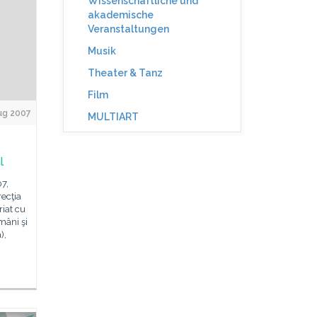
Wissenschaftliche und
akademische
Veranstaltungen
Musik
Theater & Tanz
Film
Aug 2007
MULTIART
l
07,
recţia
riat cu
mâni şi
),