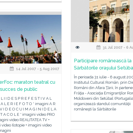
31 Jul 2007 - 6 
Participare românească la
Sărbătorile oraşului Setúba
14 Jul 2007 - 5 Aug 2007
În perioada 31 iulie - 6 august 20
rFoc: maraton teatral cu
Institutul Cultural Român, prin Di
Români din Afara Ţării, în partene
succes de public
Frăţia - Asociaţia Emigranţilor Ro
L I I D E S P R E F E S T I V A L
Moldoveni din Setúbal (Portugalia
G A L E R I E F O T O * imagini A R
organizează standul comunităţii
 V I D E O C U I M A G I N I D E L A
româneşti la Sărbătorile
 T A C O L E * imagini video PRO
magini video REALITATEA TV +
 video Ilotopie + imagini video
imagini