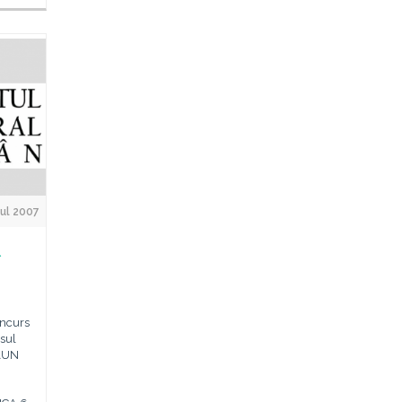
Jul 2007
l
oncurs
rsul
PĂUN