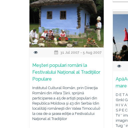
31 Jul 2007 - 5 Aug 2007
Meşteri populari români la
Festivalului Naţional al Tradiţiilor
Populare
ApăAe
mare 
Institutul Cultural Român, prin Direcţia
Români din Afara Ţării, sprijină
D E T A 
participarea a 45 de artişti populari din
(link) 
Republica Moldova şi 43 din Serbia (din
H I V A
localităţi româneşti din Valea Timocului)
S P E C
la cea de-a şasea ediţie a Festivalului
TV * i
Naţional al Tradiţiilor
imagini
Tuig * 