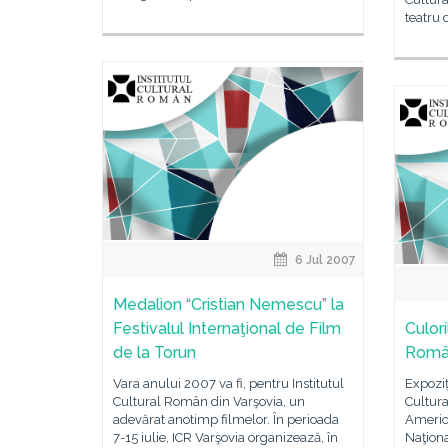
teatru 
6 Jul 2007
Medalion “Cristian Nemescu” la
Festivalul Internaţional de Film
Culori
de la Torun
Român
Vara anului 2007 va fi, pentru Institutul
Expoziţ
Cultural Român din Varşovia, un
Cultura
adevărat anotimp filmelor. În perioada
Americ
7-15 iulie, ICR Varşovia organizează, în
Naţiona