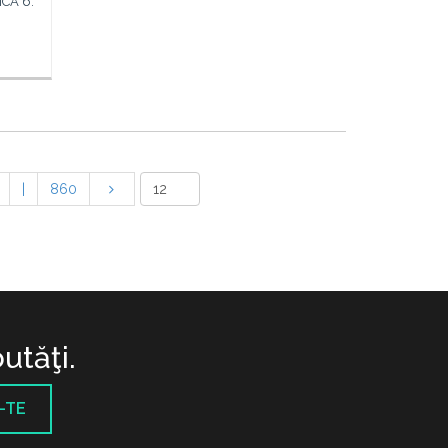
CA 6.
|
860
utăţi.
-TE