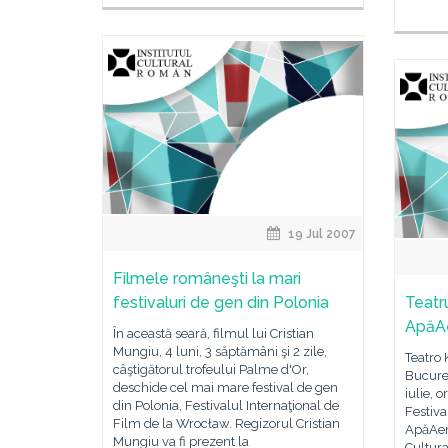
19 Jul 2007
Filmele româneşti la mari
festivaluri de gen din Polonia
Teatru
ApăA
În această seară, filmul lui Cristian
Mungiu, 4 luni, 3 săptămâni şi 2 zile,
Teatro 
câştigătorul trofeului Palme d'Or,
Bucureş
deschide cel mai mare festival de gen
iulie, o
din Polonia, Festivalul Internaţional de
Festiva
Film de la Wrocław. Regizorul Cristian
ApăAerF
Mungiu va fi prezent la
Cultura