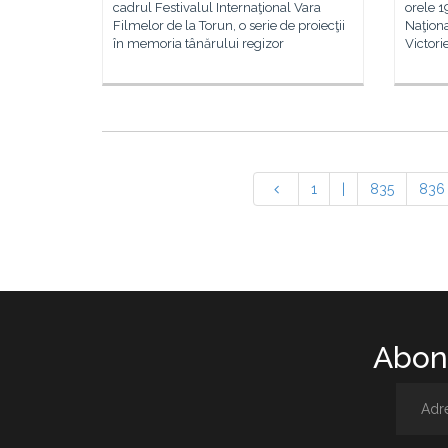
cadrul Festivalul Internaţional Vara
orele 1
Filmelor de la Torun, o serie de proiecţii
Naţiona
în memoria tânărului regizor
Victori
1
|
835
836
Abone