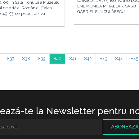
DANIELA LIVIA 5. BUTNARU LUCI
9. 00, în Sala Tronului a Muzeului
ENE MONICA MIHAELA 7. SASU
l de Artă al României (Calea
GABRIEL 8. NICULĂESCU
ei 49-53, corp central), va
837
838
839
840
841
842
843
844
845
ază-te la Newsletter pentru no
ABONEAZĂ