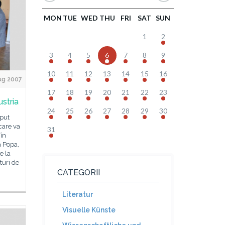
MON
TUE
WED
THU
FRI
SAT
SUN
1
2
3
4
5
6
7
8
9
10
11
12
13
14
15
16
ug 2007
17
18
19
20
21
22
23
ustria
24
25
26
27
28
29
30
eput
 care va
31
în
a Popa,
e la
turi de
CATEGORII
Literatur
Visuelle Künste