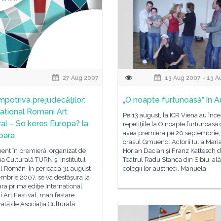
27 Aug 2007
13 Aug 2007 - 13 A
împotriva prejudecăţilor:
„O noapte furtunoasă” în A
national Romani Art
Pe 13 august, la ICR Viena au înc
val – So keres Europa? la
repetiţiile la O noapte furtunoasă
avea premiera pe 20 septembrie, 
oara
orasul Gmuend. Actorii Iulia Mari
ent în premieră, organizat de
Horian Dacian şi Franz Kattesch d
ia Culturală TURN şi Institutul
Teatrul Radu Stanca din Sibiu, ală
al Român În perioada 31 august –
colegii lor austrieci, Manuela
mbrie 2007, se va desfăşura la
ra prima ediţie International
Art Festival, manifestare
ată de Asociaţia Culturală