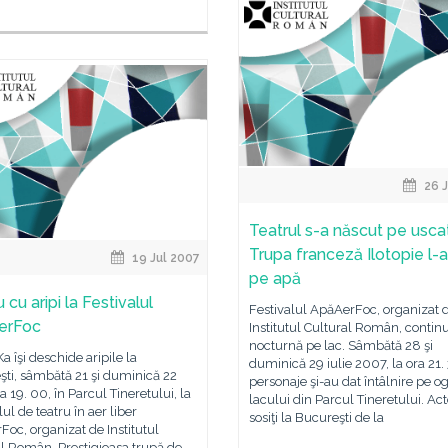
26 J
Teatrul s-a născut pe uscat
Trupa franceză Ilotopie l-
19 Jul 2007
pe apă
 cu aripi la Festivalul
Festivalul ApăAerFoc, organizat 
erFoc
Institutul Cultural Român, contin
nocturnă pe lac. Sâmbătă 28 şi
Ka îşi deschide aripile la
duminică 29 iulie 2007, la ora 21.
ti, sâmbătă 21 şi duminică 22
personaje şi-au dat întâlnire pe o
ra 19. 00, în Parcul Tineretului, la
lacului din Parcul Tineretului. Act
lul de teatru în aer liber
sosiţi la Bucureşti de la
oc, organizat de Institutul
l Român. Prestigioasa trupă de