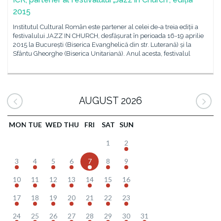
2015
Institutul Cultural Român este partener al celei de-a treia ediții a
festivalului JAZZ IN CHURCH, desfășurat în perioada 16-19 aprilie
2015 la București (Biserica Evanghelică din str. Luterană) și la
Sfântu Gheorghe (Biserica Unitariană). Anul acesta, festivalul
AUGUST 2026
MON
TUE
WED
THU
FRI
SAT
SUN
1
2
3
4
5
6
7
8
9
10
11
12
13
14
15
16
17
18
19
20
21
22
23
24
25
26
27
28
29
30
31