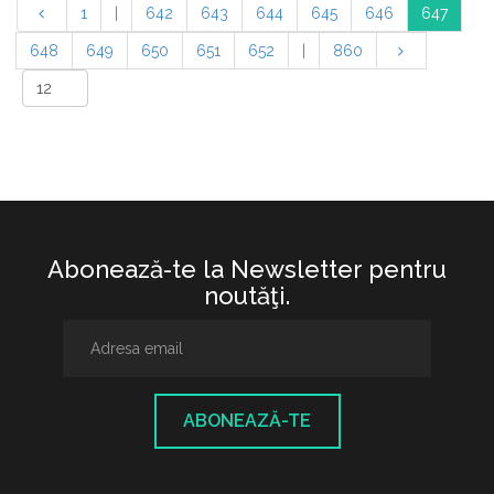
1
|
642
643
644
645
646
647
648
649
650
651
652
|
860
Abonează-te la Newsletter pentru
noutăţi.
ABONEAZĂ-TE