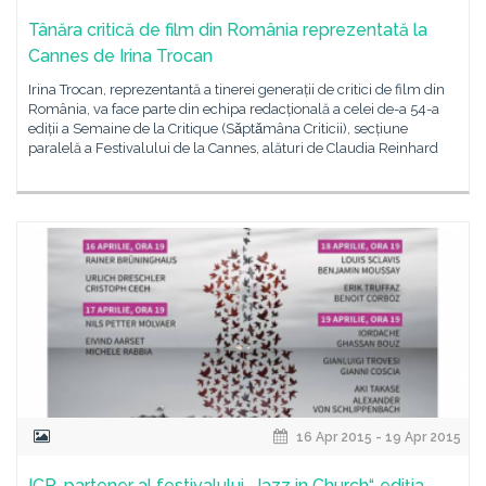
Tânăra critică de film din România reprezentată la
Cannes de Irina Trocan
Irina Trocan, reprezentantă a tinerei generații de critici de film din
România, va face parte din echipa redacțională a celei de-a 54-a
ediții a Semaine de la Critique (Sǎptǎmâna Criticii), secțiune
paralelă a Festivalului de la Cannes, alături de Claudia Reinhard
16 Apr 2015 - 19 Apr 2015
ICR, partener al festivalului „Jazz in Church“, ediția