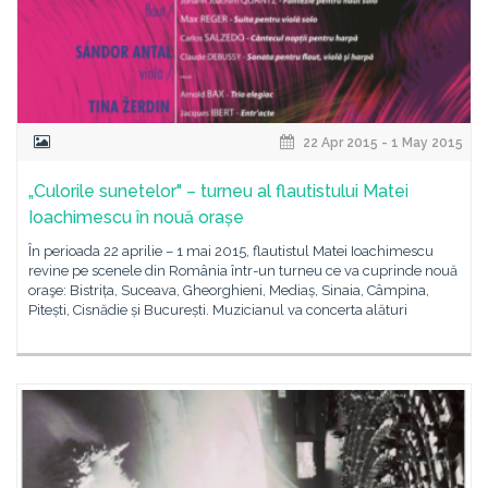
22 Apr 2015 - 1 May 2015
„Culorile sunetelor" – turneu al flautistului Matei
Ioachimescu în nouă orașe
În perioada 22 aprilie – 1 mai 2015, flautistul Matei Ioachimescu
revine pe scenele din România într-un turneu ce va cuprinde nouă
oraşe: Bistrița, Suceava, Gheorghieni, Mediaș, Sinaia, Câmpina,
Pitești, Cisnădie și București. Muzicianul va concerta alături