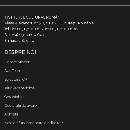
INSTITUTUL CULTURAL ROMÂN
Aleea Alexandru nr. 38, 011824 București, România
Tel.: (+4) 031 71 00 627, (+4) 031 71 00 606
Fax: (+4) 031 71 00 607
E-mail: icr@icr.ro
DESPRE NOI
Unsere Mission
Das Team
Structura ICR
Tätigkeitsberichte
Geschichte
Declaraţii de avere
Achizitii
Nota de fundamentare cladire ICR