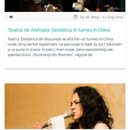
23 Jul 2015 - 11 Aug 2015
Teatrul de Animație Ţăndărică, în turneu în China
Teatrul Ţăndărică din Bucureşti se află într-un turneu în China,
unde, timp de trei săptămâni, va parcurge în total 15. 907 kilometri
şi va pune în scenă, în patru mari oraşe, zece reprezentaţii ale
spectacolului „Muzicanţii din Bremen“, regizat de