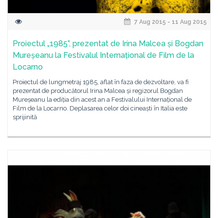
7 Aug 2015 - 11 Aug 2015
Proiectul „1985”, prezentat de Irina Malcea și Bogdan
Mureșeanu la Festivalul Internațional de Film de la
Locarno
Proiectul de lungmetraj 1985, aflat în faza de dezvoltare, va fi
prezentat de producătorul Irina Malcea și regizorul Bogdan
Mureșeanu la ediția din acest an a Festivalului Internațional de
Film de la Locarno. Deplasarea celor doi cineaști în Italia este
sprijinită