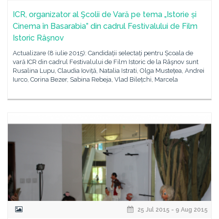
ICR, organizator al Şcolii de Vară pe tema „Istorie și
Cinema în Basarabia” din cadrul Festivalului de Film
Istoric Râşnov
Actualizare (8 iulie 2015): Candidații selectați pentru Școala de
vară ICR din cadrul Festivalului de Film Istoric de la Râşnov sunt
Rusalina Lupu, Claudia Ioviță, Natalia Istrati, Olga Mustețea, Andrei
Iurco, Corina Bezer, Sabina Rebeja, Vlad Bilețchi, Marcela
25 Jul 2015 - 9 Aug 2015