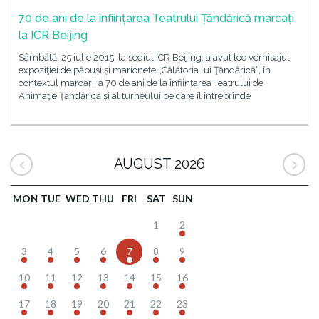
70 de ani de la înființarea Teatrului Țăndărică marcați
la ICR Beijing
Sâmbătă, 25 iulie 2015, la sediul ICR Beijing, a avut loc vernisajul
expoziţiei de păpuși și marionete „Călătoria lui Ţăndărică”, în
contextul marcării a 70 de ani de la înființarea Teatrului de
Animaţie Ţăndărică și al turneului pe care îl întreprinde
AUGUST 2026
MON
TUE
WED
THU
FRI
SAT
SUN
1
2
3
4
5
6
7
8
9
10
11
12
13
14
15
16
17
18
19
20
21
22
23