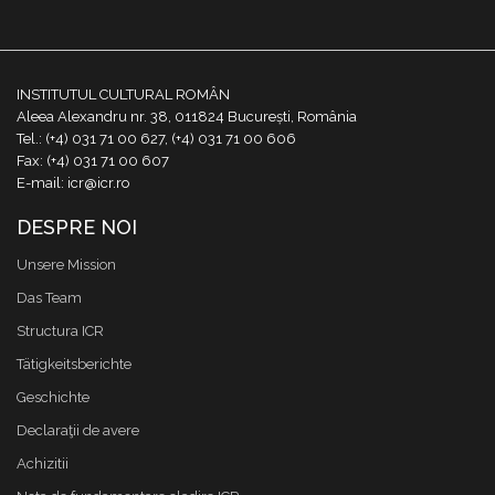
INSTITUTUL CULTURAL ROMÂN
Aleea Alexandru nr. 38, 011824 București, România
Tel.: (+4) 031 71 00 627, (+4) 031 71 00 606
Fax: (+4) 031 71 00 607
E-mail: icr@icr.ro
DESPRE NOI
Unsere Mission
Das Team
Structura ICR
Tätigkeitsberichte
Geschichte
Declaraţii de avere
Achizitii