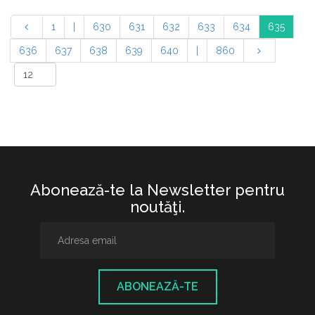
1
|
630
631
632
633
634
635
636
637
638
639
640
|
860
Abonează-te la Newsletter pentru
noutăţi.
ABONEAZĂ-TE