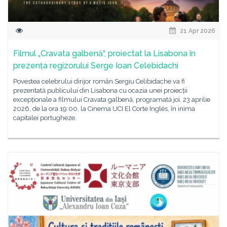
21 Apr 2026
Filmul „Cravata galbenă“, proiectat la Lisabona în
prezența regizorului Serge Ioan Celebidachi
Povestea celebrului dirijor român Sergiu Celibidache va fi
prezentată publicului din Lisabona cu ocazia unei proiecții
excepționale a filmului Cravata galbenă, programată joi, 23 aprilie
2026, de la ora 19:00, la Cinema UCI El Corte Inglés, în inima
capitalei portugheze.