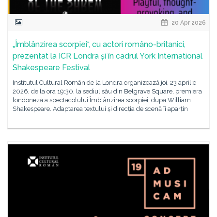
20 Apr 2026
„Îmblânzirea scorpiei“, cu actori româno-britanici,
prezentat la ICR Londra și în cadrul York International
Shakespeare Festival
Institutul Cultural Român de la Londra organizează joi, 23 aprilie
2026, de la ora 19:30, la sediul său din Belgrave Square, premiera
londoneză a spectacolului Îmblânzirea scorpiei, după William
Shakespeare. Adaptarea textului și direcția de scenă îi aparțin