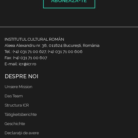
ABONEAZĂ-TE
INSTITUTUL CULTURAL ROMÂN
Aleea Alexandru nr. 38, 011824 București, România
Tel.: (+4) 031 71 00 627, (+4) 031 71 00 606
Fax: (+4) 031 71 00 607
E-mail: icr@icr.ro
DESPRE NOI
Unsere Mission
Das Team
Structura ICR
Tätigkeitsberichte
Geschichte
Declaraţii de avere