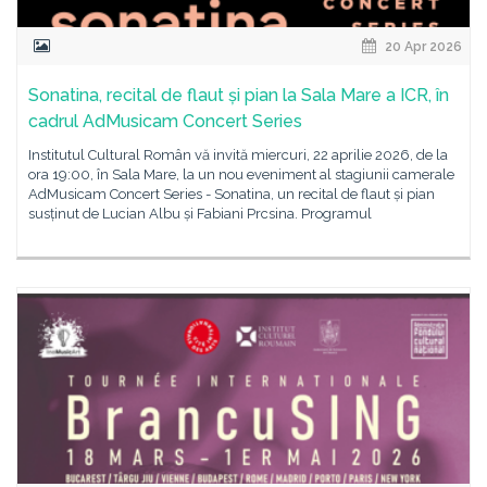
20 Apr 2026
Sonatina, recital de flaut și pian la Sala Mare a ICR, în
cadrul AdMusicam Concert Series
Institutul Cultural Român vă invită miercuri, 22 aprilie 2026, de la
ora 19:00, în Sala Mare, la un nou eveniment al stagiunii camerale
AdMusicam Concert Series - Sonatina, un recital de flaut și pian
susținut de Lucian Albu și Fabiani Prcsina. Programul