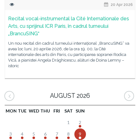
20 Apr 2026
Recital vocal-instrumental la Cité Internationale des
Arts, cu sprijinul ICR Paris, în cadrul turneului
„BrancuSING“
Un nou recital din cadrul turneului internațional „BrancuSING“ va
avea loc luni, 20 aprilie 2026, de la ora 19. 00, la Cité
internationale des arts din Paris, cu participarea sopranei Rodica
Vică, a pianistei Angela Drăghicescu, alături de Doina Lemny –
istoric
AUGUST 2026
MON
TUE
WED
THU
FRI
SAT
SUN
1
2
3
4
5
6
7
8
9