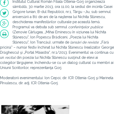
Institutul Cultural Român Filiala Oltenia-Gorj organizează
sâmbătă, 30 martie 2013, ora 11.00, la sediul din incinta Casei
Grigore Iunian, B-dul Republicii, nr.1, Târgu –Jiu, sub semnul
aniversării a 80 de ani de la naşterea lui Nichita Stănescu,
deschiderea manifestărilor culturale pe această temă.
Programul va debuta sub semnul
conferinţelor publice
(Zenovie Cârlugea, „Mihai Eminescu în viziunea lui Nichita
Stănescu”, Ion Popescu Brădiceni, „Poezia lui Nichita
Stănescu”, Ion Trancău), urmate de
lansări de reviste
: „Fără
pricină” – număr festiv închinat lui Nichita Stănescu (realizator George
Drăghescu) şi „Portal Măiastra”, nr.1/2013. Evenimentul va continua cu
un
recital
din poezia lui Nichita Stănescu susţinut de elevi ai
colegiilor târgujiene, încheindu-se cu un dialog cultural cu membri ai
Uniunii Scriitorilor, reprezentanţa Gorj.
Moderatorii evenimentului: Ion Cepoi, dir. ICR Oltenia-Gorj şi Marinela
Pîrvulescu, dir. adj. ICR Oltenia-Gorj.