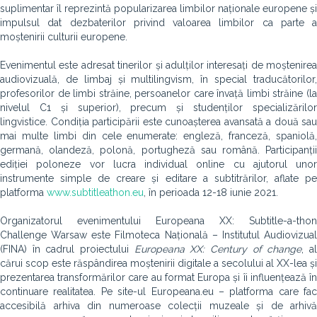
suplimentar îl reprezintă popularizarea limbilor naționale europene și
impulsul dat dezbaterilor privind valoarea limbilor ca parte a
moștenirii culturii europene.
Evenimentul este adresat tinerilor și adulților interesați de moștenirea
audiovizuală, de limbaj și multilingvism, în special traducătorilor,
profesorilor de limbi străine, persoanelor care învață limbi străine (la
nivelul C1 și superior), precum și studenților specializărilor
lingvistice. Condiția participării este cunoașterea avansată a două sau
mai multe limbi din cele enumerate: engleză, franceză, spaniolă,
germană, olandeză, polonă, portugheză sau română. Participanții
ediției poloneze vor lucra individual online cu ajutorul unor
instrumente simple de creare și editare a subtitrărilor, aflate pe
platforma
www.subtitleathon.eu
, în perioada 12-18 iunie 2021.
Organizatorul evenimentului Europeana XX: Subtitle-a-thon
Challenge Warsaw este Filmoteca Națională – Institutul Audiovizual
(FINA) în cadrul proiectului
Europeana XX: Century of change
, a
cărui scop este răspândirea moștenirii digitale a secolului al XX-lea și
prezentarea transformărilor care au format Europa și îi influențează în
continuare realitatea. Pe site-ul Europeana.eu – platforma care fac
accesibilă arhiva din numeroase colecții muzeale și de arhivă