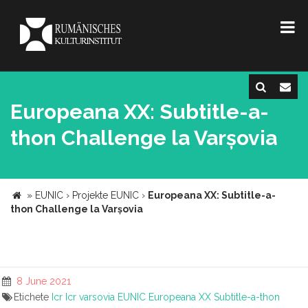
Europeana XX: Subtitle-a-
thon Challenge la Varșovia
»
EUNIC
›
Projekte EUNIC
›
Europeana XX: Subtitle-a-
thon Challenge la Varșovia
8 June 2021
Etichete
Icr
Icr varsovia
EUNIC
Europeana XX
Subtitle-a-thon