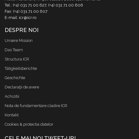
Tel.: (+4) 031 71 00 627, (+4) 031 71 00 606
Fax: (+4) 031 71 00 607
E-mail: icr@icr.ro
DESPRE NOI
Unsere Mission
Das Team
Structura ICR
Tätigkeitsberichte
Geschichte
Declaraţii de avere
Achizitii
Nota de fundamentare cladire ICR
Kontakt
Cookies & protectia datelor
CELE MAI NOI TWEET-URI