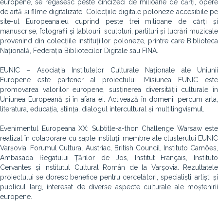
europene, se regăsesc peste cincizeci de milioane de cărți, opere
de artă și filme digitalizate. Colecțiile digitale poloneze accesibile pe
site-ul Europeana.eu cuprind peste trei milioane de cărți și
manuscrise, fotografii și tablouri, sculpturi, partituri și lucrări muzicale
provenind din colecțiile instituțiilor poloneze, printre care Biblioteca
Națională, Federația Bibliotecilor Digitale sau FINA.
EUNIC – Asociația Institutelor Culturale Naționale ale Uniunii
Europene este partener al proiectului. Misiunea EUNIC este
promovarea valorilor europene, susținerea diversității culturale în
Uniunea Europeană și în afara ei. Activează în domenii percum arta,
literatura, educația, știința, dialogul intercultural și multilingvismul.
Evenimentul Europeana XX: Subtitle-a-thon Challenge Warsaw este
realizat în colaborare cu șapte instituții membre ale clusterului EUNIC
Varșovia: Forumul Cultural Austriac, British Council, Instituto Camões,
Ambasada Regatului Țărilor de Jos, Institut Français, Instituto
Cervantes și Institutul Cultural Român de la Varșovia. Rezultatele
proiectului se doresc benefice pentru cercetători, specialiști, artiști și
publicul larg, interesat de diverse aspecte culturale ale moștenirii
europene.