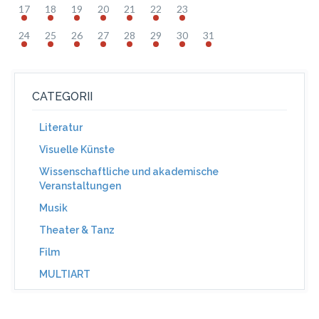
17
18
19
20
21
22
23
24
25
26
27
28
29
30
31
CATEGORII
Literatur
Visuelle Künste
Wissenschaftliche und akademische
Veranstaltungen
Musik
Theater & Tanz
Film
MULTIART