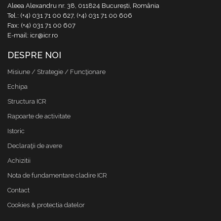
Aleea Alexandru nr. 38, 011824 București, România
Tel.: (+4) 031 71 00 627, (+4) 031 71 00 606
Fax: (+4) 031 71 00 607
E-mail: icr@icr.ro
DESPRE NOI
Misiune / Strategie / Funcţionare
Echipa
Structura ICR
Rapoarte de activitate
Istoric
Declaraţii de avere
Achizitii
Nota de fundamentare cladire ICR
Contact
Cookies & protectia datelor