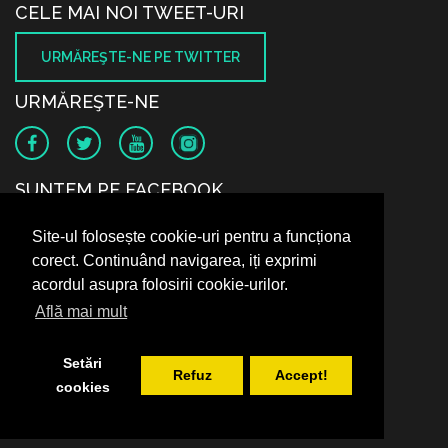
CELE MAI NOI TWEET-URI
URMĂREŞTE-NE PE TWITTER
URMĂREŞTE-NE
SUNTEM PE FACEBOOK
Site-ul folosește cookie-uri pentru a funcționa
corect. Continuând navigarea, iți exprimi
acordul asupra folosirii cookie-urilor.
Află mai mult
Setări
Refuz
Accept!
cookies