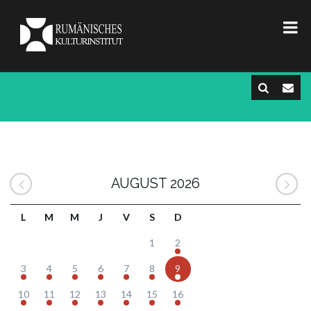
AUGUST 2026
L
M
M
J
V
S
D
1
2
3
4
5
6
7
8
9
10
11
12
13
14
15
16