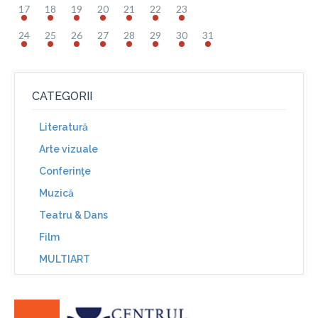
17
18
19
20
21
22
23
24
25
26
27
28
29
30
31
CATEGORII
Literatură
Arte vizuale
Conferinţe
Muzică
Teatru & Dans
Film
MULTIART