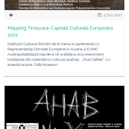
5 Oct 2017
Mapping Timişoara‒Capitală Culturală Europeană
2021
Institutul Cultural Român de la Viena în parteneriat cu
Reprezentanţa Comisiei Europene în Austria şi EUNIC
Austriacelebrează cea de-a 16-a ediţie a unui eveniment
tradiţional din calendarul cultural austriac: „Ziua Cafelei“. Cu
această ocazie, Café Museum