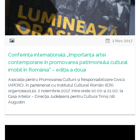
2 Nov 2017
Conferința internațională „Importanța artei
contemporane în promovarea patrimoniului cultural
imobil în România” – ediția a doua
Asociația pentru Promovarea Culturii și Responsabilizare Civică
(APCRC), în parteneriat cu Institutul Cultural Român (ICR),
organizează joi, 2 noiembrie 2017, între orele 10:00 și 21:00, la
Casa Artelor – Direcția Județeană pentru Cultura Timiș (str.
Augustin