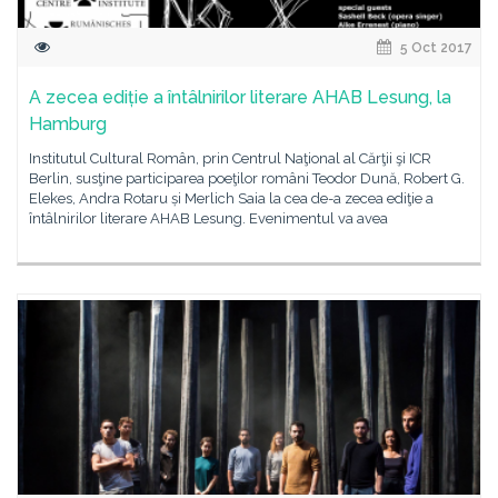
5 Oct 2017
A zecea ediție a întâlnirilor literare AHAB Lesung, la
Hamburg
Institutul Cultural Român, prin Centrul Naţional al Cărţii şi ICR
Berlin, susţine participarea poeţilor români Teodor Dună, Robert G.
Elekes, Andra Rotaru și Merlich Saia la cea de-a zecea ediţie a
întâlnirilor literare AHAB Lesung. Evenimentul va avea