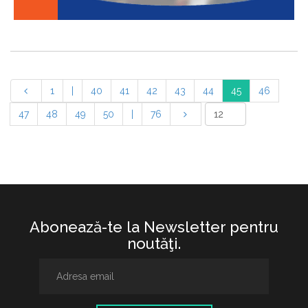
1
|
40
41
42
43
44
45
46
47
48
49
50
|
76
Abonează-te la Newsletter pentru
noutăţi.