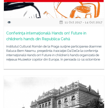
11 Oct 2017 - 14 Oct 2017
Conferinţa internaţională Hands on! Future in
children’s hands din Republica Cehă
Institutul Cultural Român de la Praga susţine participarea doamnei
Raluca Bem Neamu, preşedinta Asociaţiei Da’DeCe la conferinţa
internaţională Hands on! Future in children’s hands organizată de
reţeaua Muzeelor copiilor din Europa, în perioada 11-14 octombrie