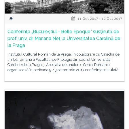
11 Oct 2017 - 12 Oct 2017
Conferinţa „Bucureştiul - Belle Epoque” susţinută de
prof. univ. dr. Mariana Neţ la Universitatea Carolină de
la Praga
Institutul Cultural Român de la Praga, în colaborare cu Catedra de
limbă română a Facultății de Filologie din cadrul Universității
Caroline de la Praga și Asociația de prietenie Cehia-România
organizează în perioada 9-13 octombrie 2017 conferința intitulată