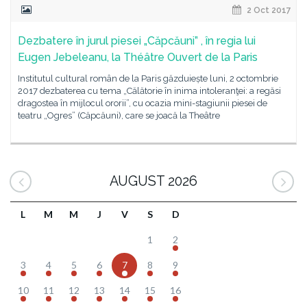
2 Oct 2017
Dezbatere în jurul piesei „Căpcăuni” , în regia lui
Eugen Jebeleanu, la Théâtre Ouvert de la Paris
Institutul cultural român de la Paris găzduiește luni, 2 octombrie
2017 dezbaterea cu tema „Călătorie în inima intoleranţei: a regăsi
dragostea în mijlocul ororii”, cu ocazia mini-stagiunii piesei de
teatru „Ogres” (Căpcăuni), care se joacă la Theâtre
AUGUST 2026
L
M
M
J
V
S
D
1
2
3
4
5
6
7
8
9
10
11
12
13
14
15
16