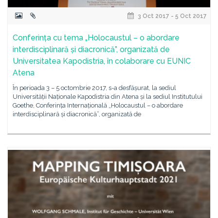
3 Oct 2017 - 5 Oct 2017
Conferința cu tema „Holocaustul – o abordare
interdisciplinară și diacronică”, organizată de
Universitatea Kapodistria, în colaborare cu EUNIC
Atena
În perioada 3 – 5 octombrie 2017, s-a desfășurat, la sediul
Universității Naționale Kapodistria din Atena și la sediul Institutului
Goethe, Conferința Internațională „Holocaustul – o abordare
interdisciplinară și diacronică”, organizată de