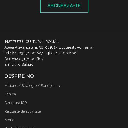
ABONEAZĂ-TE
INSTITUTUL CULTURAL ROMÂN
Aleea Alexandru nr. 38, 011824 București, România
Tel.: (+4) 031 71 00 627, (+4) 031 71 00 606
Fax: (+4) 031 71 00 607
E-mail: icr@icr.ro
DESPRE NOI
Misiune / Strategie / Funcţionare
Echipa
Structura ICR
Rapoarte de activitate
Istoric