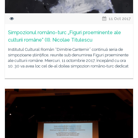
11 Oct 2017
Simpozionul româno-turc „Figuri proeminente ale
culturii române” (II). Nicolae Titulescu
Institutul Cultural Român “Dimitrie Cantemir” continuă seria de
simpozioane științifice, reunite sub denumirea Figuri proeminente
ale culturii române. Miercuri, 11 octombrie 2017, începând cu ora
10. 30 va avea loc cel de-al doilea simpozion româno-turc dedicat