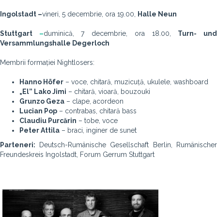
Ingolstadt –
vineri, 5 decembrie, ora 19.00,
Halle Neun
Stuttgart
–
duminică, 7 decembrie, ora 18.00,
Turn- un
Versammlungshalle Degerloch
Membrii formației Nightlosers:
Hanno Höfer
– voce, chitară, muzicuță, ukulele, washboard
„El” Lako Jimi
– chitară, vioară, bouzouki
Grunzo Geza
– clape, acordeon
Lucian Pop
– contrabas, chitară bass
Claudiu Purcărin
– tobe, voce
Peter Attila
– braci, inginer de sunet
Parteneri:
Deutsch-Rumänische Gesellschaft Berlin, Rumänischer
Freundeskreis Ingolstadt, Forum Gerrum Stuttgart