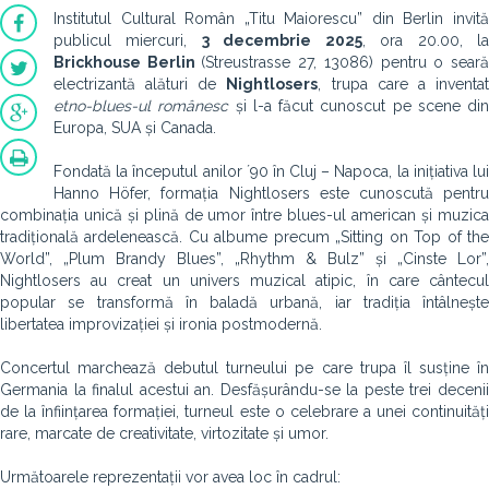
Institutul Cultural Român „Titu Maiorescu” din Berlin invită
publicul miercuri,
3 decembrie 2025
, ora 20.00, l
Brickhouse Berlin
(Streustrasse 27, 13086) pentru o sear
electrizantă alături de
Nightlosers
, trupa care a inventa
etno-blues-ul românesc
și l-a făcut cunoscut pe scene din
Europa, SUA și Canada.
Fondată la începutul anilor ´90 în Cluj – Napoca, la inițiativa lui
Hanno Höfer, formația Nightlosers este cunoscută pentru
combinația unică și plină de umor între blues-ul american și muzica
tradițională ardelenească. Cu albume precum „Sitting on Top of the
World”, „Plum Brandy Blues”, „Rhythm & Bulz” și „Cinste Lor”,
Nightlosers au creat un univers muzical atipic, în care cântecul
popular se transformă în baladă urbană, iar tradiția întâlnește
libertatea improvizației și ironia postmodernă.
Concertul marchează debutul turneului pe care trupa îl susține în
Germania la finalul acestui an. Desfășurându-se la peste trei decenii
de la înființarea formației, turneul este o celebrare a unei continuități
rare, marcate de creativitate, virtozitate și umor.
Următoarele reprezentații vor avea loc în cadrul: