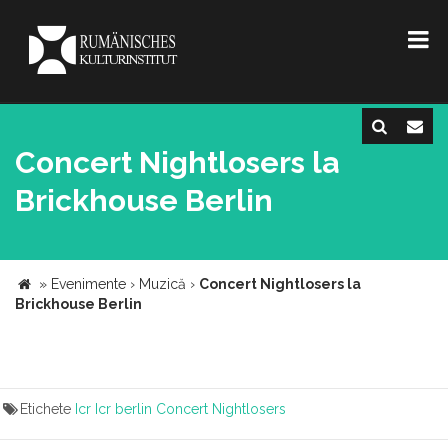
Concert Nightlosers la
Brickhouse Berlin
»
Evenimente
›
Muzică
›
Concert Nightlosers la
Brickhouse Berlin
Etichete
Icr
Icr berlin
Concert
Nightlosers