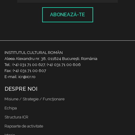
ABONEAZĂ-TE
INSTITUTUL CULTURAL ROMÂN
Aleea Alexandru nr. 38, 011824 București, România
Tel.: (+4) 031 71 00 627, (+4) 031 71 00 606
Fax: (+4) 031 71 00 607
E-mail: icr@icr.ro
DESPRE NOI
Misiune / Strategie / Funcţionare
Echipa
Structura ICR
Rapoarte de activitate