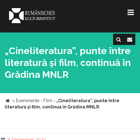
„Cineliteratura”, punte între
literatură și film, continuă în
Grădina MNLR
»
Evenimente
›
Film
›
„Cineliteratura”, punte între
literatură și film, continuă în Grădina MNLR
8 September 2020