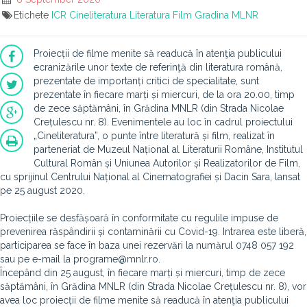
Etichete
ICR
Cineliteratura
Literatura
Film
Gradina MLNR
Proiecții de filme menite să readucă în atenţia publicului
ecranizările unor texte de referinţă din literatura română,
prezentate de importanți critici de specialitate, sunt
prezentate în fiecare marți și miercuri, de la ora 20.00, timp
de zece săptămâni, în Grădina MNLR (din Strada Nicolae
Crețulescu nr. 8). Evenimentele au loc în cadrul proiectului
„Cineliteratura”, o punte între literatură și film, realizat în
parteneriat de Muzeul Național al Literaturii Române, Institutul
Cultural Român și Uniunea Autorilor și Realizatorilor de Film,
cu sprijinul Centrului Național al Cinematografiei și Dacin Sara, lansat
pe 25 august 2020.
Proiecțiile se desfășoară în conformitate cu regulile impuse de
prevenirea răspândirii și contaminării cu Covid-19. Intrarea este liberă,
participarea se face în baza unei rezervări la numărul 0748 057 192
sau pe e-mail la programe@mnlr.ro.
Începând din 25 august, în fiecare marți și miercuri, timp de zece
săptămâni, în Grădina MNLR (din Strada Nicolae Crețulescu nr. 8), vor
avea loc proiecții de filme menite să readucă în atenţia publicului