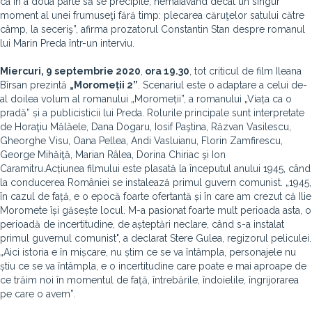
ca în a doua parte să se precipite, nemaiavând decât un singur
moment al unei frumuseţi fără timp: plecarea căruţelor satului către
câmp, la seceriş”, afirma prozatorul Constantin Stan despre romanul
lui Marin Preda într-un interviu.
Miercuri, 9 septembrie 2020
,
ora 19.30
, tot criticul de film Ileana
Bîrsan prezintă
„Moromeții 2”
. Scenariul este o adaptare a celui de-
al doilea volum al romanului „Moromeții”, a romanului „Viața ca o
pradă” și a publicisticii lui Preda. Rolurile principale sunt interpretate
de Horaţiu Mălăele, Dana Dogaru, Iosif Paştina, Răzvan Vasilescu,
Gheorghe Visu, Oana Pellea, Andi Vasluianu, Florin Zamfirescu,
George Mihăiţă, Marian Râlea, Dorina Chiriac şi Ion
Caramitru.Acțiunea filmului este plasată la începutul anului 1945, când
la conducerea României se instalează primul guvern comunist. „1945,
în cazul de față, e o epocă foarte ofertantă și în care am crezut că Ilie
Moromete își găsește locul. M-a pasionat foarte mult perioada asta, o
perioadă de incertitudine, de așteptări neclare, când s-a instalat
primul guvernul comunist", a declarat Stere Gulea, regizorul peliculei.
„Aici istoria e în mișcare, nu știm ce se va întâmpla, personajele nu
știu ce se va întâmpla, e o incertitudine care poate e mai aproape de
ce trăim noi în momentul de față, întrebările, îndoielile, îngrijorarea
pe care o avem”.