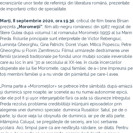
ecranizările unor texte de referinţă din literatura română, prezentate
de importanți critici de specialitate.
Marți, 8 septembrie 2020, ora 19.30
, criticul de film Ileana Bîrsan
prezintă
„Moromeții”
, film alb-negru românesc din 1987, regizat de
Stere Gulea după volumul I al romanului Moromeții (1955) al lui Marin
Preda. Rolurile principale sunt interpretate de Victor Rebengiuc,
Luminița Gheorghiu, Gina Patrichi, Dorel Vișan, Mitică Popescu, Petre
Gheorghiu și Florin Zamfirescu. Filmul urmărește destrămarea unei
familii țărănești tradiționale pe fondul unor mutații sociale ireversibile
care au loc în anii '30 ai secolului al XX-lea, în ciuda încercărilor
disperate ale lui Ilie Moromete, capul familiei, de a-i ține împreună pe
toți membrii familiei și a nu vinde din pământul pe care-l avea.
„Prima parte a «Moromeţilor» se petrece între sâmbătă după-amiază
şi duminică spre noapte, iar scenele au nu numai autonomie epică,
dar ele pot fi şi uşor interşanjabile fără ca asta să dăuneze întregului.
Preda rezolvă problema credibilităţii înlănţuirii episoadelor prin
alegerea unei duminici speciale: duminica Rusaliilor. Satul, pe de o
parte, îşi duce viaţa lui obişnuită de duminică, iar pe de altă parte,
întâmpină Căluşul, se pregăteşte de seceriş, are loc serbarea
şcolară. Aici, timpul pare că are nesfârşită răbdare, se dilată. Pentru