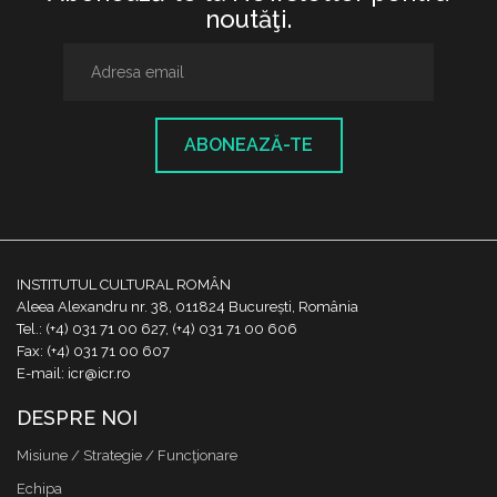
noutăţi.
ABONEAZĂ-TE
INSTITUTUL CULTURAL ROMÂN
Aleea Alexandru nr. 38, 011824 București, România
Tel.: (+4) 031 71 00 627, (+4) 031 71 00 606
Fax: (+4) 031 71 00 607
E-mail: icr@icr.ro
DESPRE NOI
Misiune / Strategie / Funcţionare
Echipa