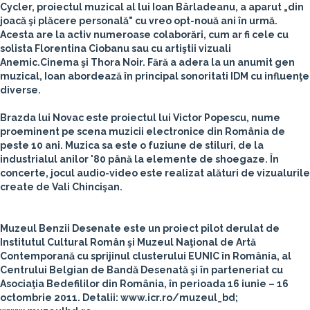
Cycler, proiectul muzical al lui Ioan Bârladeanu, a aparut „din
joacă şi plăcere personală" cu vreo opt-nouă ani în urmă.
Acesta are la activ numeroase colaborări, cum ar fi cele cu
solista Florentina Ciobanu sau cu artiştii vizuali
Anemic.Cinema şi Thora Noir. Fără a adera la un anumit gen
muzical, Ioan abordează în principal sonoritati IDM cu influenţe
diverse.
Brazda lui Novac este proiectul lui Victor Popescu, nume
proeminent pe scena muzicii electronice din România de
peste 10 ani. Muzica sa este o fuziune de stiluri, de la
industrialul anilor '80 până la elemente de shoegaze. În
concerte, jocul audio-video este realizat alături de vizualurile
create de Vali Chincişan.
Muzeul Benzii Desenate este un proiect pilot derulat de
Institutul Cultural Român şi Muzeul Naţional de Artă
Contemporană cu sprijinul clusterului EUNIC în România, al
Centrului Belgian de Bandă Desenată şi în parteneriat cu
Asociaţia Bedefililor din România, în perioada 16 iunie – 16
octombrie 2011. Detalii: www.icr.ro/muzeul_bd;