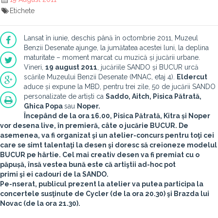
Etichete
Lansat în iunie, deschis până în octombrie 2011, Muzeul
Benzii Desenate ajunge, la jumătatea acestei luni, la deplina
maturitate – moment marcat cu muzică și jucării urbane.
Vineri,
19 august 2011
, jucăriile SANDO și BUCUR urcă
scările Muzeului Benzii Desenate (MNAC, etaj 4).
Eldercut
aduce și expune la MBD, pentru trei zile, 50 de jucării SANDO
personalizate de artiști ca
Saddo, Aitch, Pisica Pătrată,
Ghica Popa
sau
Noper.
Începând de la
ora 16.00
,
Pisica Pătrată, Kitra
și
Noper
vor desena live, în premieră, câte o jucărie BUCUR. De
asemenea, va fi organizat şi un atelier-concurs pentru toţi cei
care se simt talentaţi la desen şi doresc să creioneze modelul
BUCUR pe hârtie. Cel mai creativ desen va fi premiat cu o
păpușă, însă vestea bună este că artiştii ad-hoc pot
primi şi ei cadouri de la SANDO.
Pe-nserat, publicul prezent la atelier va putea participa la
concertele susţinute de Cycler
(de la ora 20.30) şi
Brazda lui
Novac
(de la ora 21.30).