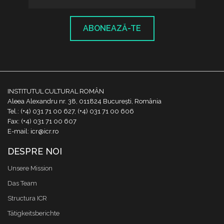
ABONEAZĂ-TE
INSTITUTUL CULTURAL ROMÂN
Aleea Alexandru nr. 38, 011824 București, România
Tel.: (+4) 031 71 00 627, (+4) 031 71 00 606
Fax: (+4) 031 71 00 607
E-mail: icr@icr.ro
DESPRE NOI
Unsere Mission
Das Team
Structura ICR
Tätigkeitsberichte