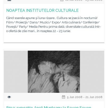
NOAPTEA INSTITUTELOR CULTURALE
Când soarele apune şi luna răsare… Cultura se joacă în nocturnă!
Film/ Proiecţii/ Dans/ Muzici/ Expo/ Artă culinară/ Conferinţe/
Poveşti/ Party/ Media Pentru prima dată, diversitate culturală într-
o ofertă de zile mari… în noaptea 22 – 23 iunie.
5 Jun 2008 - 21 Jun 2008
Frica: expoziţie Aneli Munteanu la Seven Seven