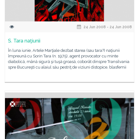
24 Jun 2008 - 24 Jun 2008
S. Tara naţiunii
În luna iunie, Artele Marţiale dezbat starea (sau tara?) naţiunii
împreună cu Sorin Tara (n. 1975), agent provocator cu minte
diabolică, mână sigură şi tuşă groasă, coborât dinspre Transilvania
spre Bucureşti cu alaiul său pestriţ de viziuni distopice, blasfemii