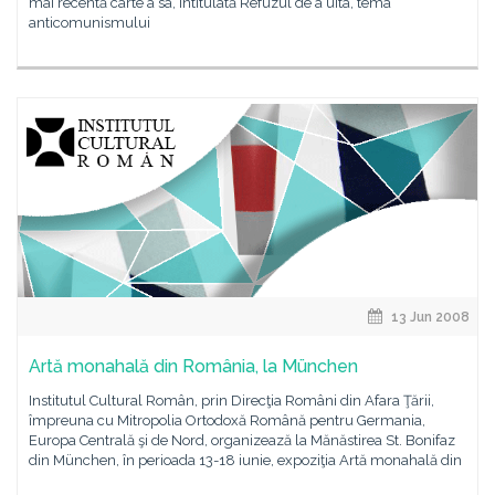
mai recentă carte a sa, intitulată Refuzul de a uita, tema
anticomunismului
13 Jun 2008
Artă monahală din România, la München
Institutul Cultural Român, prin Direcţia Români din Afara Ţării,
împreuna cu Mitropolia Ortodoxă Română pentru Germania,
Europa Centrală şi de Nord, organizează la Mănăstirea St. Bonifaz
din München, în perioada 13-18 iunie, expoziţia Artă monahală din