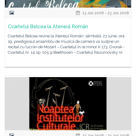
23 Jun 2008 - 23 Jun 2008
Cvartetul Belcea la Ateneul Român
Cvartetul Belcea revine la Ateneul Român: sâmbătă, 23 iunie, ora
19, prestigiosul ansamblu de muzică de cameră va susţine un
recital cu lucrări de Mozart – Cvartetul în re minor K 173, Dvorak -
Cvartetul nr. 14 op. 105 şi Beethoven – Cvartetul Razumovsky nr.
22 Jun 2008 - 23 Jun 2008