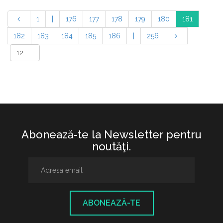
1
|
176
177
178
179
180
181
182
183
184
185
186
|
256
Abonează-te la Newsletter pentru
noutăţi.
ABONEAZĂ-TE