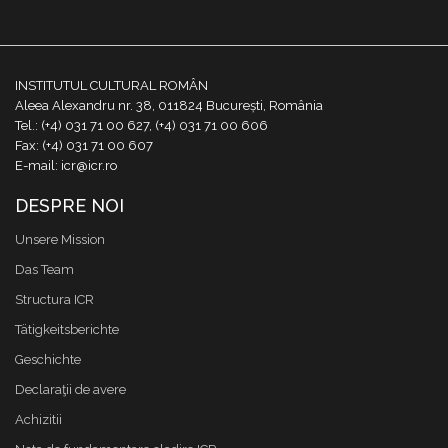
INSTITUTUL CULTURAL ROMÂN
Aleea Alexandru nr. 38, 011824 București, România
Tel.: (+4) 031 71 00 627, (+4) 031 71 00 606
Fax: (+4) 031 71 00 607
E-mail: icr@icr.ro
DESPRE NOI
Unsere Mission
Das Team
Structura ICR
Tätigkeitsberichte
Geschichte
Declaraţii de avere
Achizitii