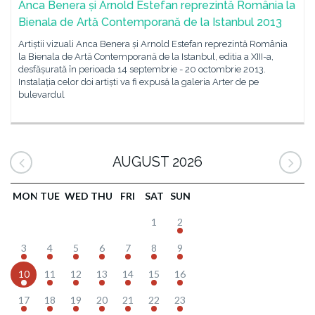
Anca Benera și Arnold Estefan reprezintă România la
Bienala de Artă Contemporană de la Istanbul 2013
Artiștii vizuali Anca Benera și Arnold Estefan reprezintă România
la Bienala de Artă Contemporană de la Istanbul, editia a XIII-a,
desfășurată în perioada 14 septembrie - 20 octombrie 2013.
Instalația celor doi artiști va fi expusă la galeria Arter de pe
bulevardul
AUGUST 2026
MON
TUE
WED
THU
FRI
SAT
SUN
1
2
3
4
5
6
7
8
9
10
11
12
13
14
15
16
17
18
19
20
21
22
23