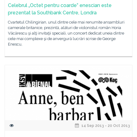
Celebrul „Octet pentru coarde” enescian este
prezentat la Southbank Centre, Londra
Cvartetul Chilingirian, unul dintre cele mai renumite ansambluri
camerale britanice, prezintă, alături de violonistul român Horia
Văcărescu şi alţi invitaţii speciali, un concert dedicat uneia dintre
cele mai complexe şi de anvergură lucrări scrise de George
Enescu,
14 Sep 2013 - 20 Oct 2013