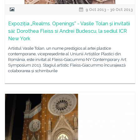
9 Oct 2013 - 30 Oct 2013
Expoziția „Realms. Openings” - Vasile Tolan și invitatii
săi: Dorothea Fleiss si Andrei Budescu, la sediul ICR
New York
Artistul Vasile Tolan, un nume prestigios al artei plastice
contemporane, vicepreședinte al Uniunii Artiștilor Plastici din
România, este invitat al Fleiss-Giacummo NY Contemporary Art
Symposium 2013. Stagiul artistic Fleiss-Giacummo încurajează
colaborarea și schimburile