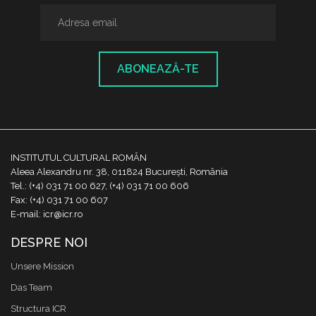
ABONEAZĂ-TE
INSTITUTUL CULTURAL ROMÂN
Aleea Alexandru nr. 38, 011824 București, România
Tel.: (+4) 031 71 00 627, (+4) 031 71 00 606
Fax: (+4) 031 71 00 607
E-mail: icr@icr.ro
DESPRE NOI
Unsere Mission
Das Team
Structura ICR