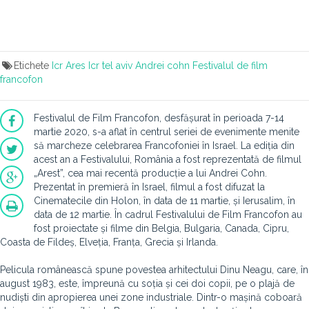
Etichete
Icr
Ares
Icr tel aviv
Andrei cohn
Festivalul de film
francofon
Festivalul de Film Francofon, desfășurat în perioada 7-14
martie 2020, s-a aflat în centrul seriei de evenimente menite
să marcheze celebrarea Francofoniei în Israel. La ediția din
acest an a Festivalului, România a fost reprezentată de filmul
„Arest”, cea mai recentă producție a lui Andrei Cohn.
Prezentat în premieră în Israel, filmul a fost difuzat la
Cinematecile din Holon, în data de 11 martie, și Ierusalim, în
data de 12 martie. În cadrul Festivalului de Film Francofon au
fost proiectate și filme din Belgia, Bulgaria, Canada, Cipru,
Coasta de Fildeș, Elveția, Franța, Grecia și Irlanda.
Pelicula românească spune povestea arhitectului Dinu Neagu, care, în
august 1983, este, împreună cu soția și cei doi copii, pe o plajă de
nudiști din apropierea unei zone industriale. Dintr-o mașină coboară