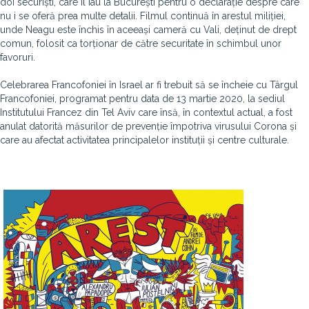
doi securiști, care îl iau la București pentru o declarație despre care
nu i se oferă prea multe detalii. Filmul continuă în arestul miliției,
unde Neagu este închis în aceeași cameră cu Vali, deținut de drept
comun, folosit ca torționar de către securitate în schimbul unor
favoruri.
Celebrarea Francofoniei în Israel ar fi trebuit să se încheie cu Târgul
Francofoniei, programat pentru data de 13 martie 2020, la sediul
Institutului Francez din Tel Aviv care însă, în contextul actual, a fost
anulat datorită măsurilor de prevenție împotriva virusului Corona și
care au afectat activitatea principalelor instituții și centre culturale.