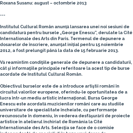
Roxana Susanu: august – octombrie 2013
---
Institutul Cultural Român anunță lansarea unei noi sesiuni de
candidatură pentru bursele „George Enescu”, derulate la Cité
Internationale des Arts din Paris. Termenul de depunere a
dosarelor de înscriere, anunţat inițial pentru 15 noiembrie
2012, a fost prelungit până la data de 15 februarie 2013.
Vă reamintim condiţiile generale de depunere a candidaturii,
cât şi informaţiile principale referitoare la acest tip de burse
acordate de Institutul Cultural Român.
Obiectivul burselor este de a introduce artiştii români în
circuitul valorilor europene, oferindu-le oportunitatea de a
lucra într-un mediu artistic internaţional. Bursa George
Enescu este acordată muzicienilor români care au studiile
universitare de specialitate încheiate, cu performanţe
recunoscute în domeniu, în vederea desfăşurării de proiecte
artistice în atelierul închiriat de România la Cité
Internationale des Arts. Selecţia se face de o comisie