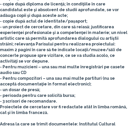
- copie după diploma de licenţă; în condiţiile în care
candidatul este şi absolvent de studii aprofundate, se vor
adăuga copii şi după aceste acte;
- copie după actul de identitate/pașaport;
- un proiect de cercetare, din care să reiasă: justificarea
experienţei profesionale şi a competenţei în materie; un nivel
artistic care să permită aprofundarea dialogului cu artiştii
străini; relevanţa Parisului pentru realizarea proiectului:
maxim 2 pagini în care să fie indicate locaţii/muzee/săli de
concerte propuse spre vizitare, ce se va studia acolo, ce
activităţi se vor depune.
- Pentru muzicieni – una sau mai multe înregistrări pe casete
audio sau CD
- Pentru compozitori – una sau mai multe partituri (nu se
acceptă documentaţie în format electronic);
- un dosar de presă;
- perioada pentru care solicită bursa;
- 3 scrisori de recomandare.
Proiectele de cercetare vor fi redactate atât în limba română,
cat şi în limba franceză.
Adresa la care se trimit documentele: Institutul Cultural