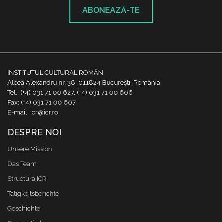
ABONEAZĂ-TE
INSTITUTUL CULTURAL ROMÂN
Aleea Alexandru nr. 38, 011824 București, România
Tel.: (+4) 031 71 00 627, (+4) 031 71 00 606
Fax: (+4) 031 71 00 607
E-mail: icr@icr.ro
DESPRE NOI
Unsere Mission
Das Team
Structura ICR
Tätigkeitsberichte
Geschichte