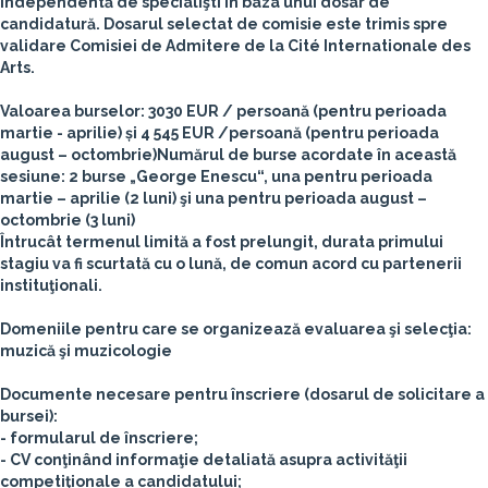
independentă de specialişti în baza unui dosar de
candidatură. Dosarul selectat de comisie este trimis spre
validare Comisiei de Admitere de la Cité Internationale des
Arts.
Valoarea burselor: 3030 EUR / persoană (pentru perioada
martie - aprilie) și 4 545 EUR /persoană (pentru perioada
august – octombrie)Numărul de burse acordate în această
sesiune: 2 burse „George Enescu“, una pentru perioada
martie – aprilie (2 luni) şi una pentru perioada august –
octombrie (3 luni)
Întrucât termenul limită a fost prelungit, durata primului
stagiu va fi scurtată cu o lună, de comun acord cu partenerii
instituţionali.
Domeniile pentru care se organizează evaluarea şi selecţia:
muzică şi muzicologie
Documente necesare pentru înscriere (dosarul de solicitare a
bursei):
- formularul de înscriere;
- CV conţinând informaţie detaliată asupra activităţii
competiţionale a candidatului;