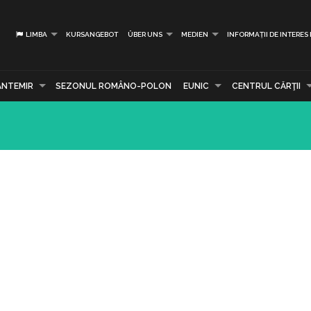
LIMBA
KURSANGEBOT
ÜBER UNS
MEDIEN
INFORMAȚII DE INTERES
ANTEMIR
SEZONUL ROMÂNO-POLON
EUNIC
CENTRUL CĂRŢII