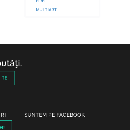
Film
MULTIART
utăţi.
-TE
RI
SUNTEM PE FACEBOOK
ER