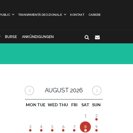
 PUBLIC
TRANSPARENȚĂ DECIZIONALĂ
KONTAKT
CARIERE
BURSE
ANKÜNDIGUNGEN
AUGUST 2026
MON
TUE
WED
THU
FRI
SAT
SUN
1
2
3
4
5
6
7
8
9