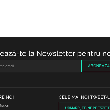
ază-te la Newsletter pentru no
ABONEAZĂ
RE NOI
CELE MAI NOI TWEET-U
ission
URMĂREŞTE-NE PE TWITT