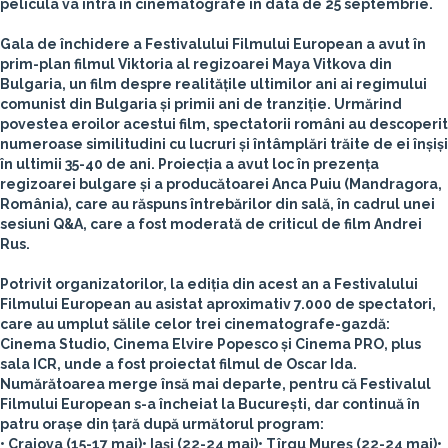
pelicula va intra în cinematografe în data de 25 septembrie.
Gala de închidere a Festivalului Filmului European a avut în
prim-plan filmul Viktoria al regizoarei Maya Vitkova din
Bulgaria, un film despre realitățile ultimilor ani ai regimului
comunist din Bulgaria și primii ani de tranziție. Urmărind
povestea eroilor acestui film, spectatorii români au descoperit
numeroase similitudini cu lucruri și întâmplări trăite de ei înșiși
în ultimii 35-40 de ani. Proiecția a avut loc în prezența
regizoarei bulgare și a producătoarei Anca Puiu (Mandragora,
România), care au răspuns întrebărilor din sală, în cadrul unei
sesiuni Q&A, care a fost moderată de criticul de film Andrei
Rus.
Potrivit organizatorilor, la ediția din acest an a Festivalului
Filmului European au asistat aproximativ
7.000 de spectatori,
care au umplut sălile celor trei cinematografe-gazdă:
Cinema Studio, Cinema Elvire Popesco și Cinema PRO
, plus
sala ICR, unde a fost proiectat filmul de Oscar Ida.
Numărătoarea merge însă mai departe, pentru că Festivalul
Filmului European s-a încheiat la București, dar continuă în
patru orașe din țară după următorul program:
•
Craiova
(15-17 mai)
•
Iași
(22-24 mai)
•
Tîrgu Mureș
(22-24 mai)
•