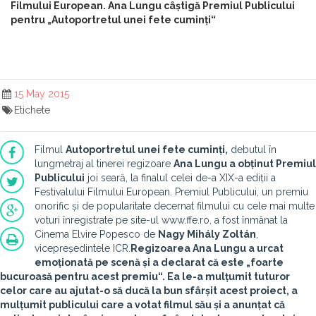
Filmului European. Ana Lungu câștigă Premiul Publicului
pentru „Autoportretul unei fete cuminți“
15 May 2015
Etichete
Filmul
Autoportretul unei fete cuminți,
debutul în
lungmetraj al tinerei regizoare
Ana Lungu a obținut Premiul
Publicului
joi seară, la finalul celei de-a XIX-a ediții a
Festivalului Filmului European. Premiul Publicului, un premiu
onorific și de popularitate decernat filmului cu cele mai multe
voturi înregistrate pe site-ul www.ffe.ro, a fost înmânat la
Cinema Elvire Popesco de
Nagy Mihály Zoltán
,
vicepreședintele ICR.
Regizoarea Ana Lungu a urcat
emoționată pe scenă și a declarat că este „foarte
bucuroasă pentru acest premiu“. Ea le-a mulțumit tuturor
celor care au ajutat-o să ducă la bun sfârșit acest proiect, a
mulțumit publicului care a votat filmul său și a anunțat că