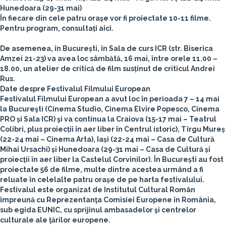
Hunedoara
(29-31 mai)
În fiecare din cele patru orașe vor fi proiectate 10-11 filme.
Pentru program, consultați aici.
De asemenea, în București, în Sala de curs ICR (str. Biserica
Amzei 21-23) va avea loc sâmbătă, 16 mai, între orele 11.00 –
18.00,
un atelier de critică de film
susținut de criticul
Andrei
Rus.
Date despre Festivalul Filmului European
Festivalul Filmului European a avut loc în perioada
7 – 14 mai
la
Bucureşti
(Cinema Studio, Cinema Elvire Popesco, Cinema
PRO și Sala ICR) şi va continua la Craiova (15-17 mai – Teatrul
Colibri, plus proiecții în aer liber în Centrul istoric), Tîrgu Mureș
(22-24 mai – Cinema Arta), Iași (22-24 mai – Casa de Cultură
Mihai Ursachi) și Hunedoara (29-31 mai – Casa de Cultură și
proiecții în aer liber la Castelul Corvinilor). În București au fost
proiectate 56 de filme, multe dintre acestea urmând a fi
reluate în celelalte patru orașe de pe harta festivalului.
Festivalul este organizat de Institutul Cultural Român
împreună cu Reprezentanţa Comisiei Europene în România,
sub egida EUNIC, cu sprijinul ambasadelor şi centrelor
culturale ale ţărilor europene.