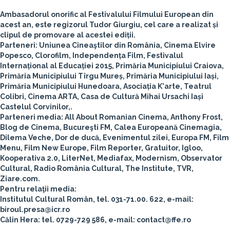
Ambasadorul onorific al Festivalului Filmului European din
acest an, este regizorul
Tudor Giurgiu
, cel care a realizat și
clipul de promovare al acestei ediții.
Parteneri:
Uniunea Cineaştilor din România, Cinema Elvire
Popesco, Clorofilm, Independența Film, Festivalul
Internațional al Educației 2015, Primăria Municipiului Craiova,
Primăria Municipiului Tîrgu Mureș, Primăria Municipiului Iași,
Primăria Municipiului Hunedoara, Asociația K'arte, Teatrul
Colibri, Cinema ARTA, Casa de Cultură Mihai Ursachi Iași
Castelul Corvinilor,.
Parteneri media:
All About Romanian Cinema, Anthony Frost,
Blog de Cinema, Bucureşti FM, Calea Europeană Cinemagia,
Dilema Veche, Dor de ducă, Evenimentul zilei, Europa FM, Film
Menu, Film New Europe, Film Reporter, Gratuitor, Igloo,
Kooperativa 2.0, LiterNet, Mediafax, Modernism, Observator
Cultural, Radio România Cultural, The Institute, TVR,
Ziare.com.
Pentru relaţii media:
Institutul Cultural Român, tel. 031-71.00. 622, e-mail:
biroul.presa@icr.ro
Călin Hera: tel. 0729-729 586, e-mail: contact@ffe.ro