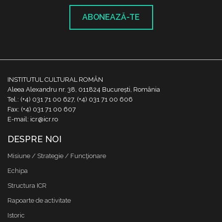
ABONEAZĂ-TE
INSTITUTUL CULTURAL ROMÂN
Aleea Alexandru nr. 38, 011824 București, România
Tel.: (+4) 031 71 00 627, (+4) 031 71 00 606
Fax: (+4) 031 71 00 607
E-mail: icr@icr.ro
DESPRE NOI
Misiune / Strategie / Funcţionare
Echipa
Structura ICR
Rapoarte de activitate
Istoric