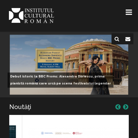
Institutul Cultural Român, la jumătatea anului 2026:
cultura română, prezentă pe marile scene ale lumii
Noutăţi