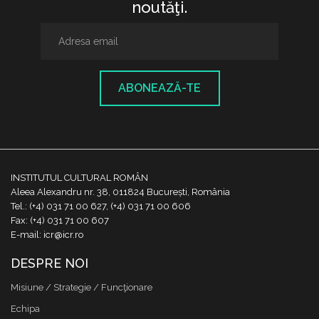
noutăţi.
ABONEAZĂ-TE
INSTITUTUL CULTURAL ROMÂN
Aleea Alexandru nr. 38, 011824 București, România
Tel.: (+4) 031 71 00 627, (+4) 031 71 00 606
Fax: (+4) 031 71 00 607
E-mail: icr@icr.ro
DESPRE NOI
Misiune / Strategie / Funcţionare
Echipa