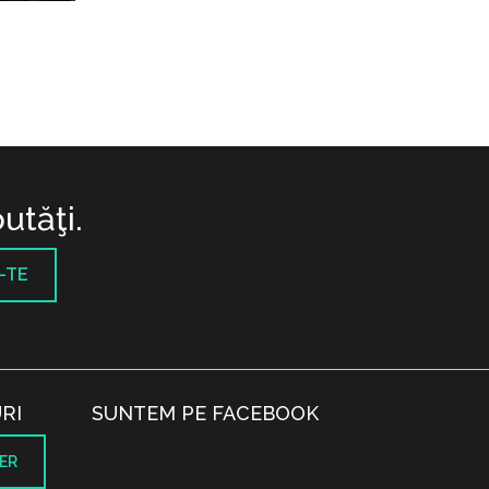
utăţi.
-TE
RI
SUNTEM PE FACEBOOK
ER