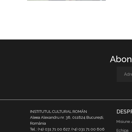
Abone
DESP
INSTITUTUL CULTURAL ROMÂN
Aleea Alexandru nr. 38, 011824 București,
Misiune 
România
Tel.: (+4) 031 71 00 627, (+4) 031 71 00 606
Echipa