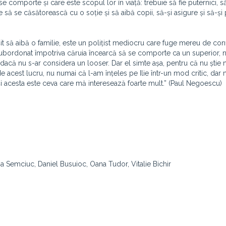
se comporte și care este scopul lor în viață: trebuie să fie puternici, 
ie să se căsătorească cu o soție și să aibă copii, să-și asigure și să-și
șit să aibă o familie, este un polițist mediocru care fuge mereu de conf
 subordonat împotriva căruia încearcă să se comporte ca un superior, 
ă dacă nu s-ar considera un looser. Dar el simte așa, pentru că nu știe 
acest lucru, nu numai că l-am înțeles pe Ilie într-un mod critic, dar m
 și acesta este ceva care mă interesează foarte mult.” (Paul Negoescu)
na Semciuc, Daniel Busuioc, Oana Tudor, Vitalie Bichir