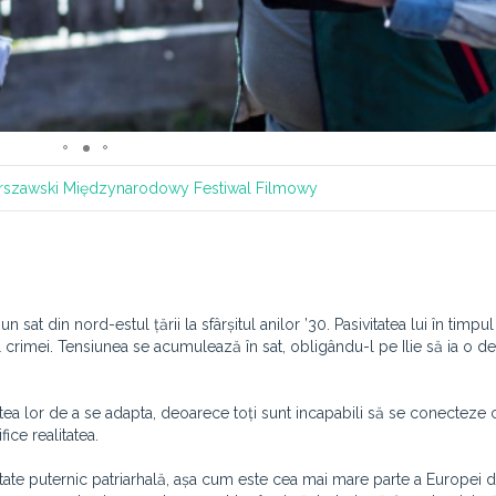
szawski Międzynarodowy Festiwal Filmowy
n sat din nord-estul țării la sfârșitul anilor ’30. Pasivitatea lui în timpul
 crimei. Tensiunea se acumulează în sat, obligându-l pe Ilie să ia o de
tea lor de a se adapta, deoarece toți sunt incapabili să se conecteze 
ice realitatea.
ate puternic patriarhală, așa cum este cea mai mare parte a Europei d