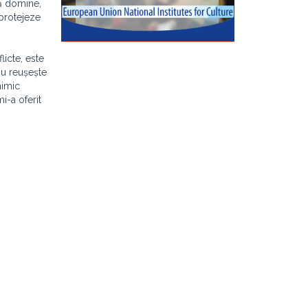
să domine,
 protejeze
licte, este
nu reușește
nimic
i-a oferit