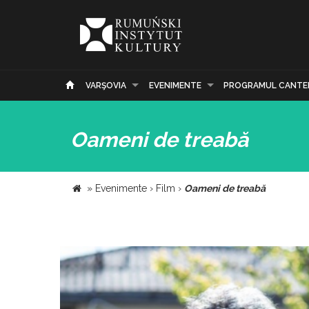
VARŞOVIA
EVENIMENTE
PROGRAMUL CANTE
Oameni de treabă
»
Evenimente
›
Film
›
Oameni de treabă