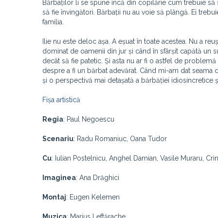
Bărbaților li se spune încă din copilărie cum trebuie să 
să fie învingători. Bărbații nu au voie să plângă. Ei trebu
familia.
Ilie nu este deloc așa. A eșuat în toate acestea. Nu a reu
dominat de oamenii din jur și când în sfârșit capătă un
decât să fie patetic. Și asta nu ar fi o astfel de problem
despre a fi un bărbat adevărat. Când mi-am dat seama de 
și o perspectivă mai detașată a bărbăției idiosincretice
Fișa artistică
Regia
: Paul Negoescu
Scenariu
: Radu Romaniuc, Oana Tudor
Cu
: Iulian Postelnicu, Anghel Damian, Vasile Muraru, Cri
Imaginea
: Ana Drăghici
Montaj
: Eugen Kelemen
Muzica
: Marius Leftărache