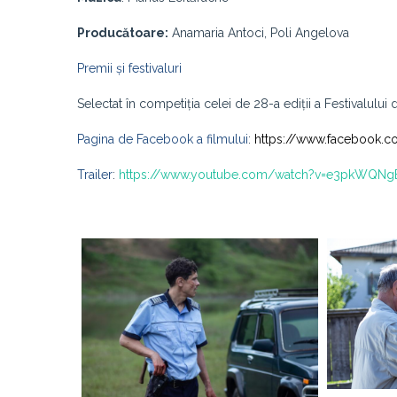
Producătoare:
Anamaria Antoci, Poli Angelova
Premii și festivaluri
Selectat în competiția celei de 28-a ediții a Festivalului
Pagina de Facebook a filmului
:
https://www.facebook.
Trailer
:
https://www.youtube.com/watch?v=e3pkWQN