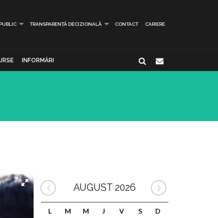
 PUBLIC
TRANSPARENȚĂ DECIZIONALĂ
CONTACT
CARIERE
URSE
INFORMĂRI
AUGUST 2026
L
M
M
J
V
S
D