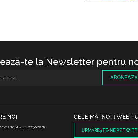
ază-te la Newsletter pentru no
ABONEAZĂ
RE NOI
CELE MAI NOI TWEET-U
/ Strategie / Funcţionare
URMĂREŞTE-NE PE TWITT