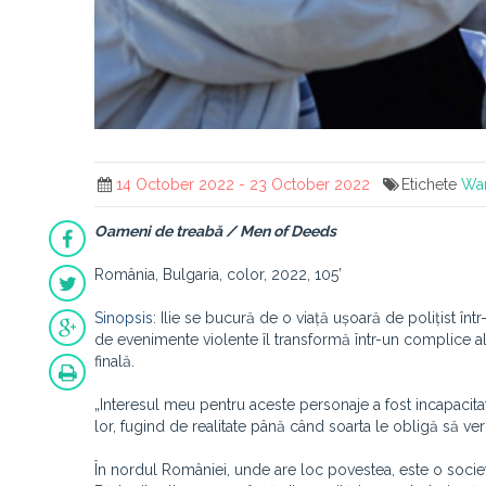
14 October 2022 - 23 October 2022
Etichete
War
Oameni de treabă / Men of Deeds
România, Bulgaria, color, 2022, 105’
Sinopsis
: Ilie se bucură de o viață ușoară de polițist într-u
de evenimente violente îl transformă într-un complice al
finală.
„Interesul meu pentru aceste personaje a fost incapacita
lor, fugind de realitate până când soarta le obligă să verif
În nordul României, unde are loc povestea, este o societ