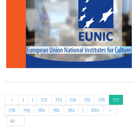
1
|
772
773
774
775
776
777
778
779
780
781
782
|
860