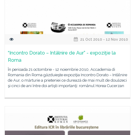
21 Oct 2010 - 12 Nov 2010
“Incontro Dorato – Intâlnire de Aur” - expoziţie la
Roma
În perioada 21 octombrie - 12 noiembrie 2010, Accademia di
Romania din Roma găzduieşte expoziţia Incontro Dorato – Intâlnire
de Aur, o mărturie a prieteniei ce durează de mai mult de douăzeci
şi cinci de ani între doi artişti importanţi: românul Horea Cucerzan