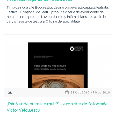
Timp de nouă zile Bucureştiul devine o adevărată capitală teatrală.
Festivalul Naţional de Teatru propune o serie de evenimente de
neratat: 33 de producţii, 12 conferinţe şi întâlniri, lansarea a 26 de
cărţi şi reviste de teatru şi 6 filme de specialitate
22 Oct 2010 - 7 Nov 2010
„Până unde nu mai e mult?“ - expoziţie de fotografie
Victor Velculescu