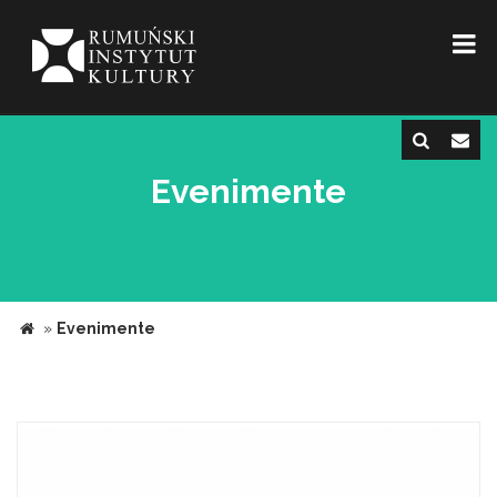
Evenimente
»
Evenimente