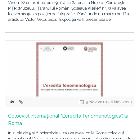
Vineri, 22 octombrie, ora 19. 00, la Galeria La Nuiele - Cărtureşti
MŢR (Muzeului Ţăranului Român, Şoseaua Kiseleff nr. 3) va avea
loc vernisajul expoziţiei de fotografie „Până unde nu mai e mult? a
artistului Victor Velculescu. Expoziţia va fi prezentată de
5 Nov 2010 - 6 Nov 2010
Colocviul internaţional “L’eredità fenomenologica", la
Roma
În zilele de 5 şi 6 noiembrie 2010 va avea loc la Roma colocviul
internaţional L'eredità fenomenologica, organizat de Accademia di