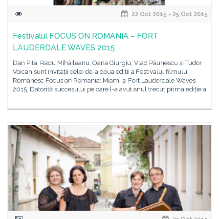
22 Oct 2015 - 25 Oct 2015
Festivalul FOCUS ON ROMANIA – FORT
LAUDERDALE WAVES 2015
Dan Pița, Radu Mihăileanu, Oana Giurgiu, Vlad Păunescu și Tudor
Voican sunt invitații celei de-a doua ediții a Festivalul filmului
Românesc Focus on Romania: Miami și Fort Lauderdale Waves
2015. Datorită succesului pe care l-a avut anul trecut prima ediție a