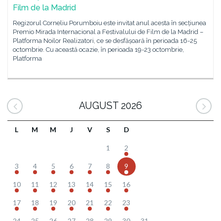
Film de la Madrid
Regizorul Corneliu Porumboiu este invitat anul acesta în secțiunea
Premio Mirada Internacional a Festivalului de Film de la Madrid –
Platforma Noilor Realizatori, ce se desfășoară în perioada 16-25
octombrie. Cu această ocazie, în perioada 19-23 octombrie,
Platforma
AUGUST 2026
L
M
M
J
V
S
D
1
2
3
4
5
6
7
8
9
10
11
12
13
14
15
16
17
18
19
20
21
22
23
24
25
26
27
28
29
30
31