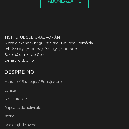
ABONEAZĂ-TE
INSTITUTUL CULTURAL ROMÂN
Aleea Alexandru nr. 38, 011824 București, România
Tel.: (+4) 031 71 00 627, (+4) 031 71 00 606
Fax: (+4) 031 71 00 607
E-mail: icr@icr.ro
DESPRE NOI
Misiune / Strategie / Funcţionare
Echipa
Structura ICR
Rapoarte de activitate
Istoric
Declaraţii de avere