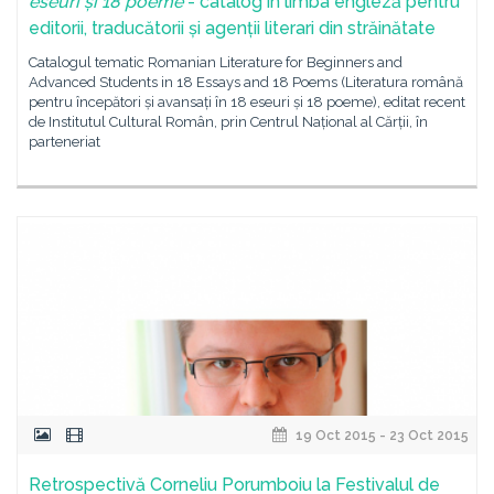
eseuri și 18
po
eme
- catalog în limba engleză pentru
editorii, traducătorii și agenții literari din străinătate
Catalogul tematic Romanian Literature for Beginners and
Advanced Students in 18 Essays and 18 Poems (Literatura română
pentru începători și avansați în 18 eseuri și 18 poeme), editat recent
de Institutul Cultural Român, prin Centrul Național al Cărții, în
parteneriat
19 Oct 2015 - 23 Oct 2015
Retrospectivă Corneliu Porumboiu la Festivalul de