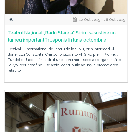
12 Oct 2015 - 26 Oct 2015
Teatrul Naţional „Radu Stanca” Sibiu va susține un
turneu important în Japonia în luna octombrie
Festivalul Internațional de Teatru de la Sibiu, prin intermediul
domnului Constantin Chiriac, președinte FITS, va primi Premiul
Fundației Japonia în cadrul unei ceremonii speciale organizată la
Tokyo, recunoscându-se astfel contribuția adusă la promovarea
relațiilor