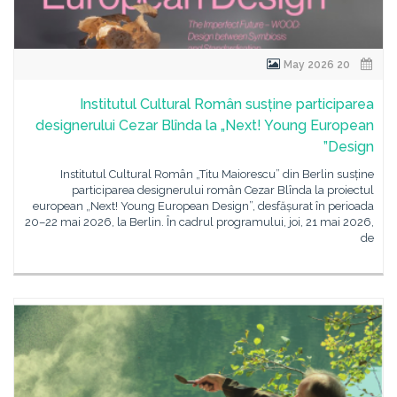
20 May 2026
Institutul Cultural Român susține participarea
designerului Cezar Blînda la „Next! Young European
Design”
Institutul Cultural Român „Titu Maiorescu” din Berlin susține
participarea designerului român Cezar Blînda la proiectul
european „Next! Young European Design”, desfășurat în perioada
20–22 mai 2026, la Berlin. În cadrul programului, joi, 21 mai 2026,
de