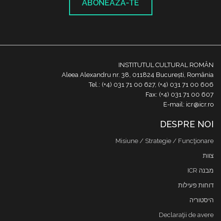
ABONEAZĂ-TE
INSTITUTUL CULTURAL ROMÂN
Aleea Alexandru nr. 38, 011824 București, România
Tel.: (+4) 031 71 00 627, (+4) 031 71 00 606
Fax: (+4) 031 71 00 607
E-mail: icr@icr.ro
DESPRE NOI
Misiune / Strategie / Funcţionare
צוות
מבנה ICR
דוחות פעילות
היסטוריה
Declaraţii de avere