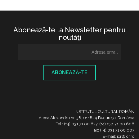
Abonează-te la Newsletter pentru
noutăţi.
ABONEAZĂ-TE
INSTITUTUL CULTURAL ROMÂN
Aleea Alexandru nr. 38, 011824 București, România
Tel.: (+4) 031 71 00 627, (+4) 031 71 00 606
Fax: (+4) 031 71 00 607
E-mail: icr@icr.ro