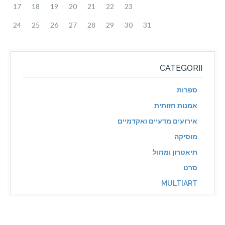
17
18
19
20
21
22
23
24
25
26
27
28
29
30
31
CATEGORII
ספרות
אמנות חזותית
אירועים מדעיים ואקדמיים
מוסיקה
תיאטרון ומחול
סרט
MULTIART