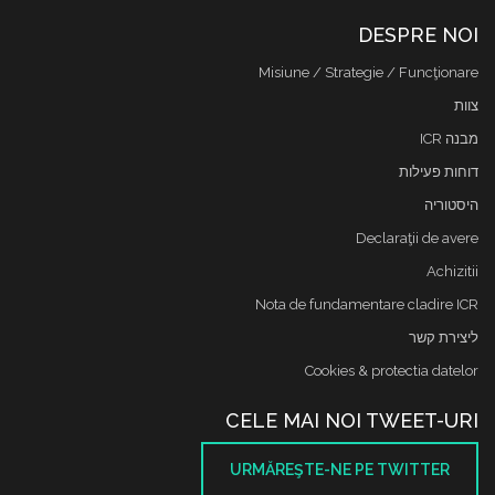
DESPRE NOI
Misiune / Strategie / Funcţionare
צוות
מבנה ICR
דוחות פעילות
היסטוריה
Declaraţii de avere
Achizitii
Nota de fundamentare cladire ICR
ליצירת קשר
Cookies & protectia datelor
CELE MAI NOI TWEET-URI
URMĂREŞTE-NE PE TWITTER