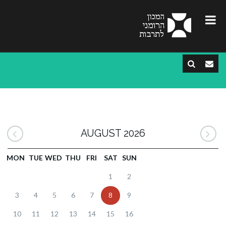
AUGUST 2026
MON
TUE
WED
THU
FRI
SAT
SUN
1
2
3
4
5
6
7
8
9
10
11
12
13
14
15
16