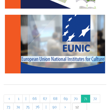
1
|
66
67
68
69
70
71
72
73
74
75
76
|
90