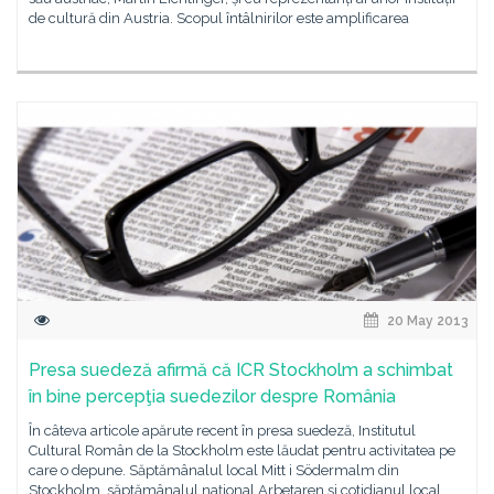
de cultură din Austria. Scopul întâlnirilor este amplificarea
20 May 2013
Presa suedeză afirmă că ICR Stockholm a schimbat
în bine percepţia suedezilor despre România
În câteva articole apărute recent în presa suedeză, Institutul
Cultural Român de la Stockholm este lăudat pentru activitatea pe
care o depune. Săptămânalul local Mitt i Södermalm din
Stockholm, săptămânalul naţional Arbetaren şi cotidianul local