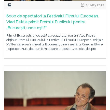
16 May 2014
6000 de spectatori la Festivalul Filmului European.
Vlad Petri a primit Premiul Publicului pentru
„Bucureşti, unde eşti?”
Filmul Bucureşti, unde eşti? al regizorului român Vlad Petri a
obţinut Premiul Publicului la Festivalul Filmului European, ediţia a
XVIII-a, care s-a încheiat la Bucureşti, vineri seară, la Cinema Elvire
Popesco. „Nu e doar un film despre proteste. Cred că e despre