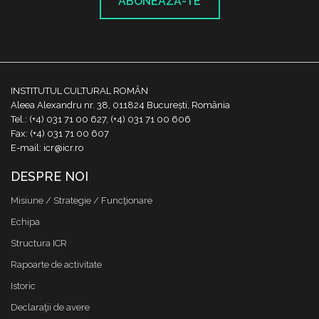
ABONEAZĂ-TE
INSTITUTUL CULTURAL ROMÂN
Aleea Alexandru nr. 38, 011824 București, România
Tel.: (+4) 031 71 00 627, (+4) 031 71 00 606
Fax: (+4) 031 71 00 607
E-mail: icr@icr.ro
DESPRE NOI
Misiune / Strategie / Funcţionare
Echipa
Structura ICR
Rapoarte de activitate
Istoric
Declaraţii de avere