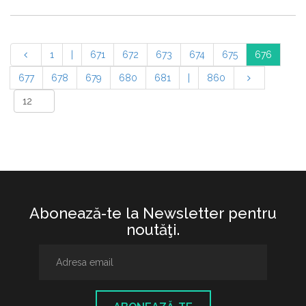
1
|
671
672
673
674
675
676
677
678
679
680
681
|
860
Abonează-te la Newsletter pentru
noutăţi.