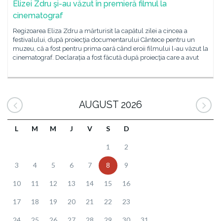
Elizei Zdru şi-au văzut în premieră filmul la
cinematograf
Regizoarea Eliza Zdru a mărturisit la capătul zilei a cincea a
festivalului, după proiecţia documentarului Cântece pentru un
muzeu, că a fost pentru prima oară când eroii filmului l-au văzut la
cinematograf. Declarația a fost făcută după proiecţia care a avut
AUGUST 2026
L
M
M
J
V
S
D
1
2
3
4
5
6
7
8
9
10
11
12
13
14
15
16
17
18
19
20
21
22
23
24
25
26
27
28
29
30
31