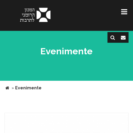
Evenimente
»
Evenimente