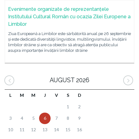
Evenimente organizate de reprezentanțele
Institutului Cultural Român cu ocazia Zilei Europene a
Limbilor
Ziua Europeană a Limbilor este sărbătorită anual pe 26 septembrie
și este dedicată diversităţii lingvistice, multilingvismului, învățării
limbilor străine și are ca obiectiv să atragă atenția publicului
asupra importanței învățării limbilor străine
AUGUST 2026
L
M
M
J
V
S
D
1
2
3
4
5
6
7
8
9
10
11
12
13
14
15
16