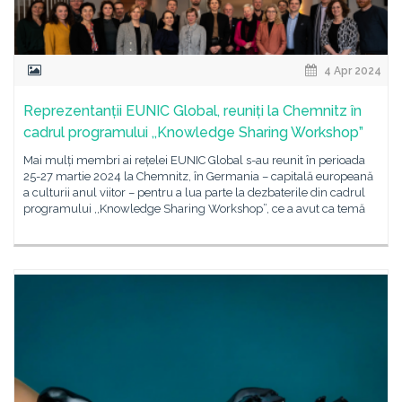
4 Apr 2024
Reprezentanții EUNIC Global, reuniți la Chemnitz în
cadrul programului ,,Knowledge Sharing Workshop”
Mai mulți membri ai rețelei EUNIC Global s-au reunit în perioada
25-27 martie 2024 la Chemnitz, în Germania – capitală europeană
a culturii anul viitor – pentru a lua parte la dezbaterile din cadrul
programului ,,Knowledge Sharing Workshop”, ce a avut ca temă