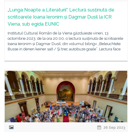
„Lunga Noapte a Literaturii“. Lectură susținută de
scriitoarele Ioana Ieronim și Dagmar Dusil la ICR
Viena, sub egida EUNIC
Institutul Cultural Român de la Viena găzduiește vineri, 13
octombrie 2023, de la ora 20:00, o lectură susținută de scriitoarele
Ioana Ieronim și Dagmar Dusil, din volumul bilingv „Beleuchtete
Busse in denen keiner saß / Şi trec autobuze goale”. Lectura face
26 Sep 2023