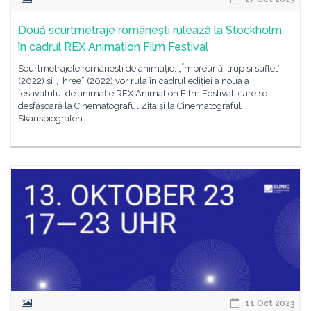
Două scurtmetraje românești rulează la Stockholm,
în cadrul REX Animation Film Festival
Scurtmetrajele românești de animație, „Împreună, trup și suflet”
(2022) și „Three” (2022) vor rula în cadrul ediției a noua a
festivalului de animație REX Animation Film Festival, care se
desfășoară la Cinematograful Zita și la Cinematograful
Skärisbiografen
11 Oct 2023