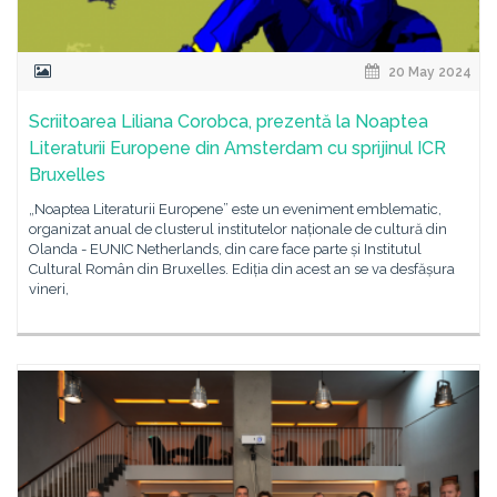
20 May 2024
Scriitoarea Liliana Corobca, prezentă la Noaptea
Literaturii Europene din Amsterdam cu sprijinul ICR
Bruxelles
„Noaptea Literaturii Europene” este un eveniment emblematic,
organizat anual de clusterul institutelor naționale de cultură din
Olanda - EUNIC Netherlands, din care face parte și Institutul
Cultural Român din Bruxelles. Ediția din acest an se va desfășura
vineri,