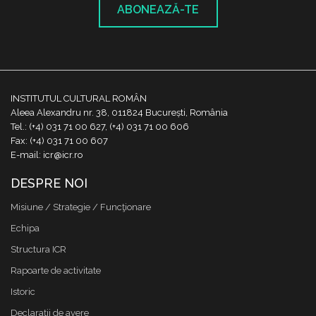
ABONEAZĂ-TE
INSTITUTUL CULTURAL ROMÂN
Aleea Alexandru nr. 38, 011824 București, România
Tel.: (+4) 031 71 00 627, (+4) 031 71 00 606
Fax: (+4) 031 71 00 607
E-mail: icr@icr.ro
DESPRE NOI
Misiune / Strategie / Funcţionare
Echipa
Structura ICR
Rapoarte de activitate
Istoric
Declaraţii de avere