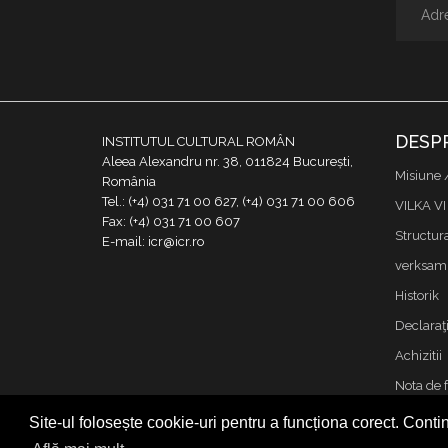
DESP
INSTITUTUL CULTURAL ROMÂN
Aleea Alexandru nr. 38, 011824 București,
Misiune 
România
Tel.: (+4) 031 71 00 627, (+4) 031 71 00 606
VILKA VI
Fax: (+4) 031 71 00 607
Structur
E-mail: icr@icr.ro
verksamh
Historik
Declaraţi
Achizitii
Nota de 
Kontakta
Site-ul folosește cookie-uri pentru a funcționa corect. Contin
Cookies &