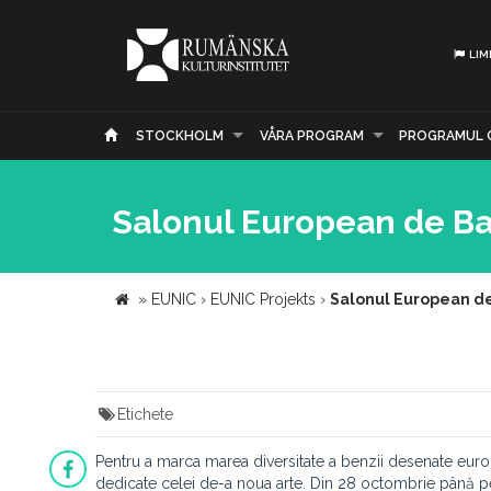
LIM
STOCKHOLM
VÅRA PROGRAM
PROGRAMUL 
Salonul European de B
»
EUNIC
›
EUNIC Projekts
›
Salonul European d
Etichete
Pentru a marca marea diversitate a benzii desenate europ
dedicate celei de-a noua arte. Din 28 octombrie până pe 