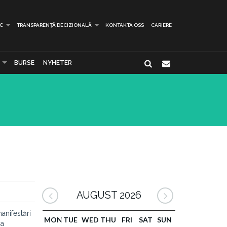
IC
TRANSPARENȚĂ DECIZIONALĂ
KONTAKTA OSS
CARIERE
BURSE
NYHETER
AUGUST 2026
anifestări
MON
TUE
WED
THU
FRI
SAT
SUN
-a