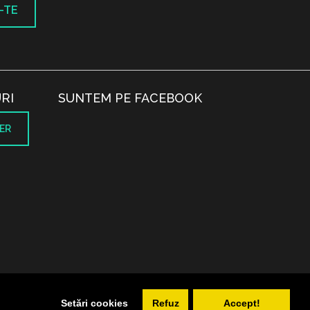
-TE
RI
SUNTEM PE FACEBOOK
ER
.
Setări cookies
Refuz
Accept!