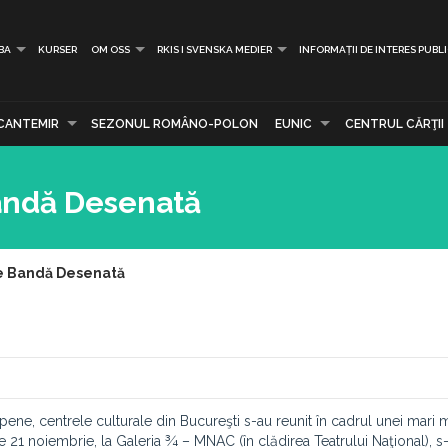
BA
KURSER
OM OSS
RKIS I SVENSKA MEDIER
INFORMAȚII DE INTERES PUBL
CANTEMIR
SEZONUL ROMÂNO-POLON
EUNIC
CENTRUL CĂRŢII
andă Desenată
e Bandă Desenată
ene, centrele culturale din Bucureşti s-au reunit în cadrul unei mari m
21 noiembrie, la Galeria ¾ – MNAC (în clădirea Teatrului Naţional), s