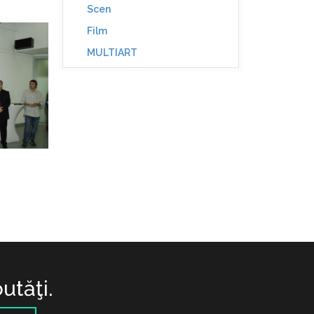
Scen
Film
MULTIART
utăţi.