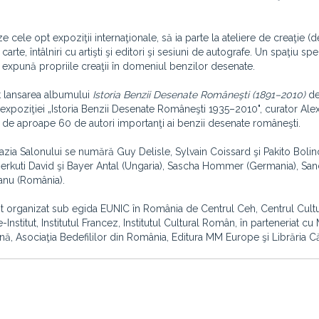
e cele opt expoziţii internaţionale, să ia parte la ateliere de creaţie (d
arte, întâlniri cu artişti şi editori şi sesiuni de autografe. Un spaţiu spe
i expună propriile creaţii în domeniul benzilor desenate.
at lansarea albumului
Istoria Benzii Desenate Româneşti (1891–2010)
d
 expoziţiei „Istoria Benzii Desenate Româneşti 1935–2010", curator Al
 de aproape 60 de autori importanţi ai benzii desenate româneşti.
 ocazia Salonului se numără Guy Delisle, Sylvain Coissard şi Pakito Bolino
serkuti David şi Bayer Antal (Ungaria), Sascha Hommer (Germania), Sa
anu (România).
organizat sub egida EUNIC în România de Centrul Ceh, Centrul Cultu
nstitut, Institutul Francez, Institutul Cultural Român, în parteneriat c
, Asociaţia Bedefililor din România, Editura MM Europe şi Librăria Căr