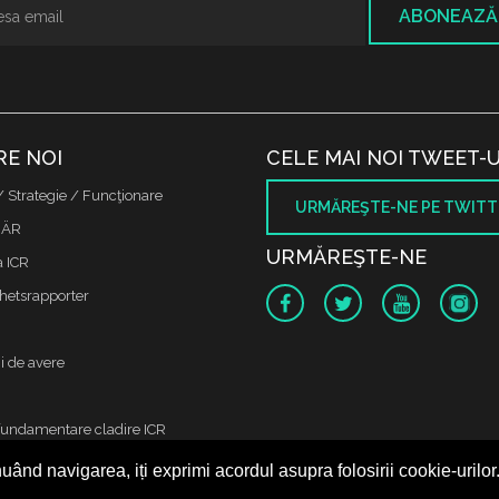
ABONEAZĂ
RE NOI
CELE MAI NOI TWEET-U
/ Strategie / Funcţionare
URMĂREŞTE-NE PE TWITT
 ÄR
URMĂREŞTE-NE
a ICR
etsrapporter
i de avere
fundamentare cladire ICR
 oss
uând navigarea, iți exprimi acordul asupra folosirii cookie-urilor
 protectia datelor