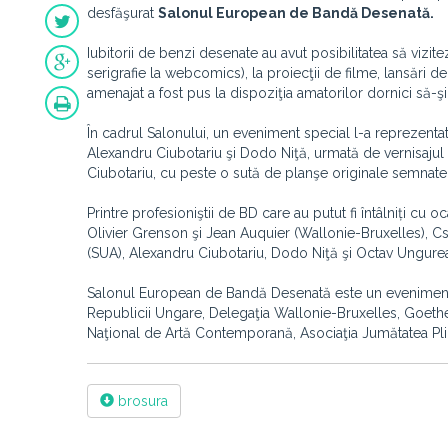
desfăşurat
Salonul European de Bandă Desenată.
Iubitorii de benzi desenate au avut posibilitatea să vizitez
serigrafie la webcomics), la proiecţii de filme, lansări de c
amenajat a fost pus la dispoziţia amatorilor dornici să-ş
În cadrul Salonului, un eveniment special l-a reprezent
Alexandru Ciubotariu şi Dodo Niţă, urmată de vernisajul
Ciubotariu, cu peste o sută de planşe originale semnate
Printre profesioniştii de BD care au putut fi întâlniți cu
Olivier Grenson şi Jean Auquier (Wallonie-Bruxelles), C
(SUA), Alexandru Ciubotariu, Dodo Niţă şi Octav Ungure
Salonul European de Bandă Desenată este un eveniment 
Republicii Ungare, Delegaţia Wallonie-Bruxelles, Goethe-I
Naţional de Artă Contemporană, Asociaţia Jumătatea Plină
brosura