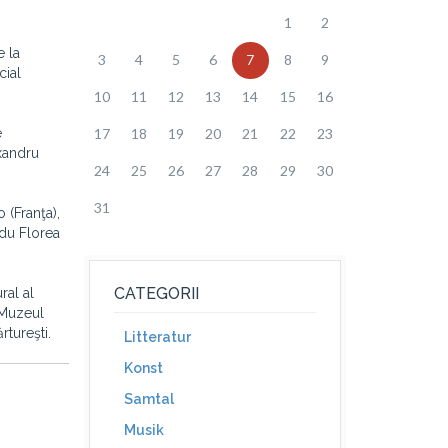
1
2
e la
3
4
5
6
7
8
9
cial
10
11
12
13
14
15
16
e
17
18
19
20
21
22
23
exandru
24
25
26
27
28
29
30
31
 (Franţa),
ndu Florea
CATEGORII
ral al
u Muzeul
tureşti.
Litteratur
Konst
Samtal
Musik