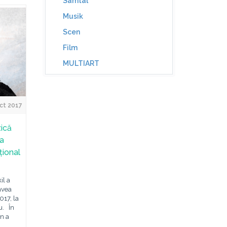
Samtal
Musik
Scen
Film
MULTIART
ct 2017
ică
-a
țional
il a
 avea
017, la
u. În
an a