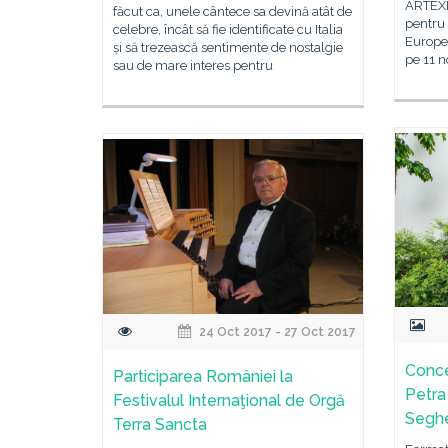
ARTEXIM
făcut ca, unele cântece sa devină atât de
pentru 
celebre, încât să fie identificate cu Italia
Europen
și să trezească sentimente de nostalgie
pe 11 n
sau de mare interes pentru
24 Oct 2017 - 27 Oct 2017
Conce
Participarea României la
Petra 
Festivalul Internaţional de Orgă
Segh
Terra Sancta