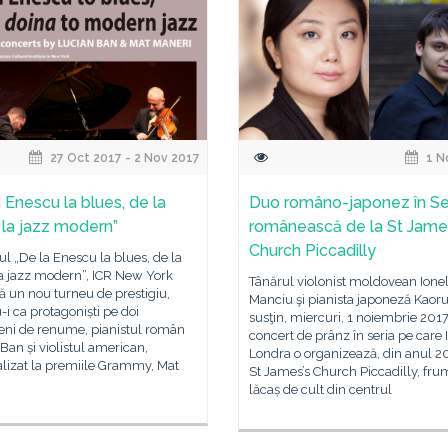
27 Oct 2017 - 2 Nov 2017
1 N
a Enescu la blues, de la
Duo româno-japonez în Se
 la jazz modern”
românească de la St Jame
Church Piccadilly
lul „De la Enescu la blues, de la
la jazz modern”, ICR New York
Tânărul violonist moldovean Ione
ă un nou turneu de prestigiu,
Manciu şi pianista japoneză Kao
i ca protagoniști pe doi
susţin, miercuri, 1 noiembrie 201
eni de renume, pianistul român
concert de prânz în seria pe care 
Ban și violistul american,
Londra o organizează, din anul 20
lizat la premiile Grammy, Mat
St James’s Church Piccadilly, fru
.
lăcaș de cult din centrul