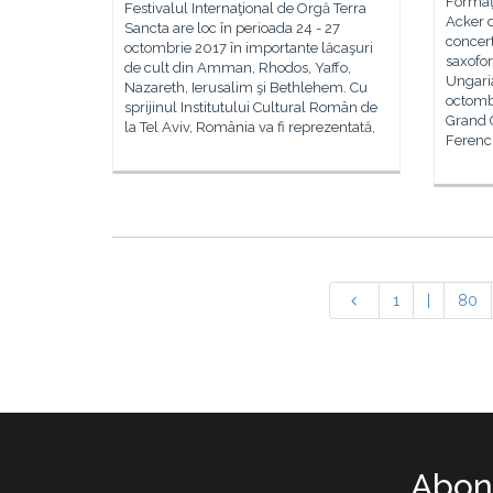
Formaț
Festivalul Internaţional de Orgă Terra
Acker 
Sancta are loc în perioada 24 - 27
concer
octombrie 2017 în importante lăcaşuri
saxofon
de cult din Amman, Rhodos, Yaffo,
Ungari
Nazareth, Ierusalim şi Bethlehem. Cu
octombr
sprijinul Institutului Cultural Român de
Grand 
la Tel Aviv, România va fi reprezentată,
Ferenc 
1
|
80
Abone