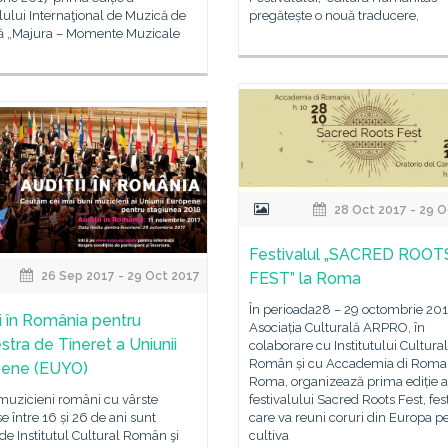
lului Internaţional de Muzică de
pregătește o nouă traducere,
 „Majura – Momente Muzicale
28 Oct 2017 - 29 O
Festivalul „SACRED ROOT
26 Sep 2017 - 29 Oct 2017
FEST” la Roma
În perioada28 – 29 octombrie 20
ii în România pentru
Asociația Culturală ARPRO, în
stra de Tineret a Uniunii
colaborare cu Institutului Cultural
Român și cu Accademia di Roma
pene (EUYO)
Roma, organizează prima ediție a
 muzicieni români cu vârste
festivalului Sacred Roots Fest, fes
e între 16 și 26 de ani sunt
care va reuni coruri din Europa p
i de Institutul Cultural Român şi
cultiva