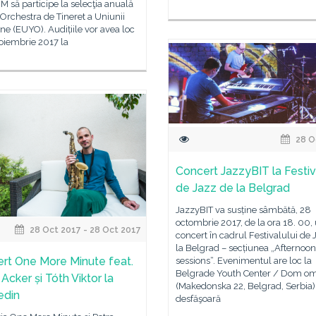
 să participe la selecţia anuală
Orchestra de Tineret a Uniunii
e (EUYO). Audițiile vor avea loc
oiembrie 2017 la
28 O
Concert JazzyBIT la Festiv
de Jazz de la Belgrad
JazzyBIT va susține sâmbătă, 28
octombrie 2017, de la ora 18. 00,
28 Oct 2017 - 28 Oct 2017
concert în cadrul Festivalului de 
la Belgrad – secțiunea „Afternoon
rt One More Minute feat.
sessions“. Evenimentul are loc la
Belgrade Youth Center / Dom o
Acker și Tóth Viktor la
(Makedonska 22, Belgrad, Serbia) 
edin
desfăşoară