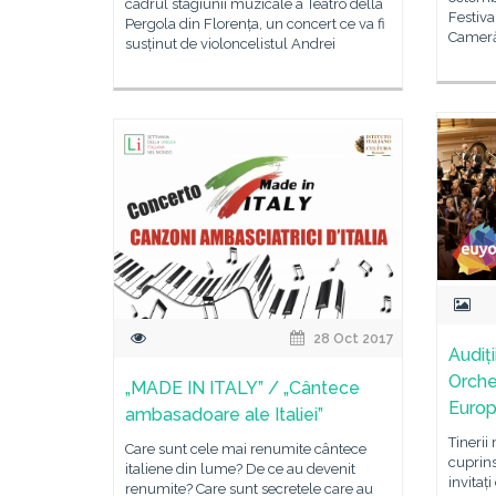
cadrul stagiunii muzicale a Teatro della
Festiva
Pergola din Florența, un concert ce va fi
Cameră
susținut de violoncelistul Andrei
28 Oct 2017
Audiț
Orche
„MADE IN ITALY” / „Cântece
Euro
ambasadoare ale Italiei”
Tinerii
Care sunt cele mai renumite cântece
cuprins
italiene din lume? De ce au devenit
invitaț
renumite? Care sunt secretele care au