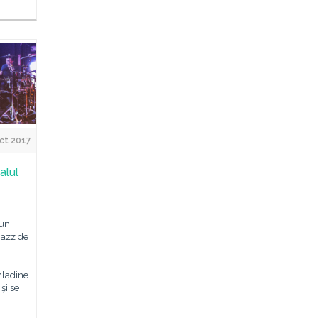
ct 2017
alul
 un
Jazz de
mladine
şi se