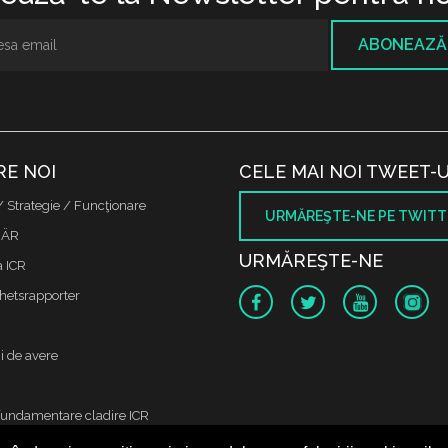
ABONEAZĂ
RE NOI
CELE MAI NOI TWEET-U
/ Strategie / Funcţionare
URMĂREŞTE-NE PE TWITT
 ÄR
URMĂREŞTE-NE
a ICR
etsrapporter
i de avere
fundamentare cladire ICR
 oss