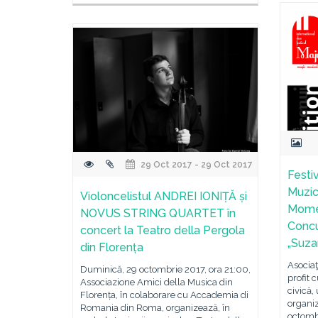
29 Oct 2017 - 29 Oct 2017
Festiv
Muzic
Violoncelistul ANDREI IONIȚĂ și
Momen
NOVUS STRING QUARTET în
Concu
concert la Teatro della Pergola
„Suza
din Florența
Asociaţ
Duminică, 29 octombrie 2017, ora 21:00,
profit c
Associazione Amici della Musica din
civică,
Florența, în colaborare cu Accademia di
organi
Romania din Roma, organizează, în
octombr