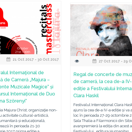
21 Oct 2017 - 30 Oct 2017
27 Oct 2017 - 29 O
alul Internaţional de
Regal de concerte de muz
ă de Cameră „Majura –
de cameră, la cea de-a IV
te Muzicale Magice” și
ediție a Festivalului Interna
rsul Internațional de Duo
Clara Haskil
na Szörenyi”
Festivalul Internațional Clara Hask
ia Majura Christ, organizaţie non-
ajuns la cea de-a IV-a ediție și va
u activitate cultural-artistică,
loc în perioada 27-29 octombrie 2
 umanitară și educațională,
Sala Thalia a Filarmonicii din Sibi
zează în perioada 21-30
avanpremieră la ediția din acest 
ie 2017 prima ediție a
Festivalului, editura Humanitas