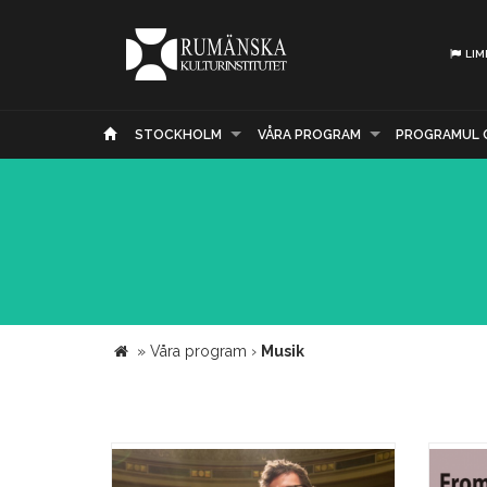
LIM
STOCKHOLM
VÅRA PROGRAM
PROGRAMUL 
»
Våra program
›
Musik