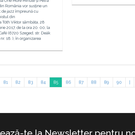
ia One More Minute și Petra
din România vor susține un
t de jazz împreună cu
istul din
a Tóth Viktor sâmbăta, 28
ie 2017, de la ora 20. 00, la
Café (6720 Szeged, str. Deák
nr. 18. ), în organizarea
81
82
83
84
85
86
87
88
89
90
|
ază-te la Newsletter pentru no