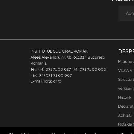
DESP
INSTITUTUL CULTURAL ROMÂN
Aleea Alexandru nr. 38, 011824 București,
Misiune 
România
Tel.: (+4) 031 71 00 627, (+4) 031 71 00 606
VILKA VI
Fax: (+4) 031 71 00 607
Structur
E-mail: icr@icr.ro
verksamh
Historik
Declaraţi
Achizitii
Nota de 
Kontakta