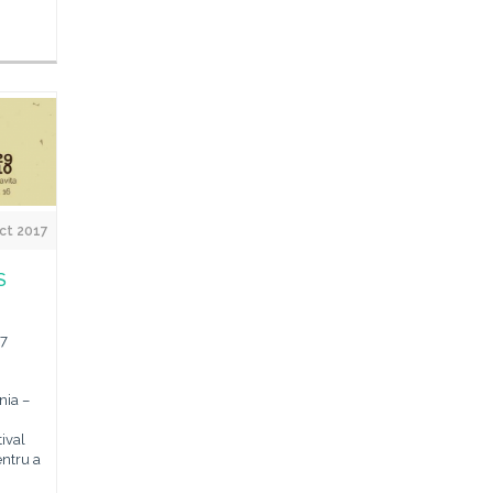
ct 2017
S
17
nia –
tival
entru a