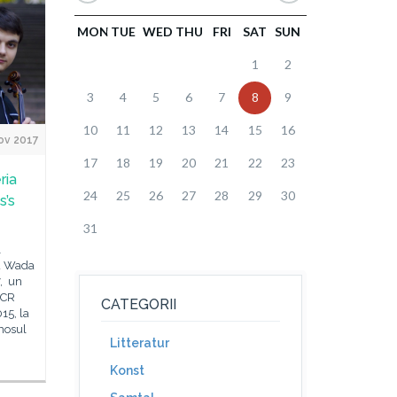
MON
TUE
WED
THU
FRI
SAT
SUN
1
2
3
4
5
6
7
8
9
10
11
12
13
14
15
16
ov 2017
17
18
19
20
21
22
23
ria
24
25
26
27
28
29
30
s’s
31
l
ru Wada
7, un
ICR
CATEGORII
15, la
mosul
Litteratur
Konst