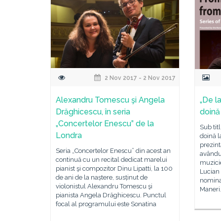
2 Nov 2017 - 2 Nov 2017
Alexandru Tomescu şi Angela
„De l
Drăghicescu, în seria
doină
„Concertelor Enescu” de la
Sub tit
Londra
doină 
prezint
Seria „Concertelor Enescu” din acest an
avându-
continuă cu un recital dedicat marelui
muzici
pianist şi compozitor Dinu Lipatti, la 100
Lucian 
de ani de la naștere, susținut de
nomina
violonistul Alexandru Tomescu şi
Maneri
pianista Angela Drăghicescu. Punctul
focal al programului este Sonatina