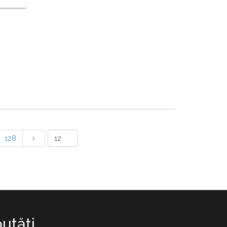
128
utăţi.