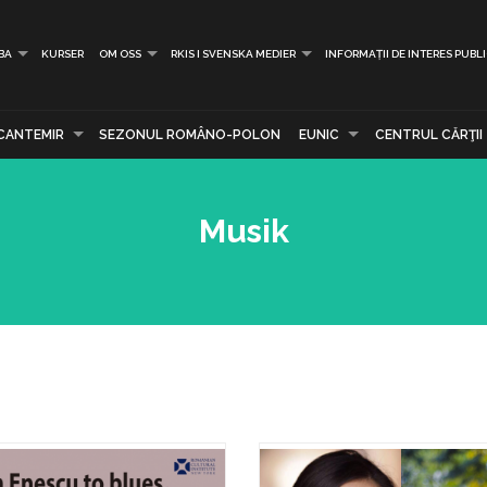
BA
KURSER
OM OSS
RKIS I SVENSKA MEDIER
INFORMAȚII DE INTERES PUBL
CANTEMIR
SEZONUL ROMÂNO-POLON
EUNIC
CENTRUL CĂRŢII
Musik