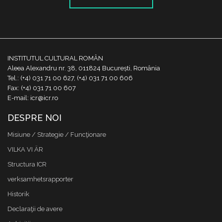
INSTITUTUL CULTURAL ROMÂN
Aleea Alexandru nr. 38, 011824 București, România
Tel.: (+4) 031 71 00 627, (+4) 031 71 00 606
Fax: (+4) 031 71 00 607
E-mail: icr@icr.ro
DESPRE NOI
Misiune / Strategie / Funcţionare
VILKA VI ÄR
Structura ICR
verksamhetsrapporter
Historik
Declaraţii de avere