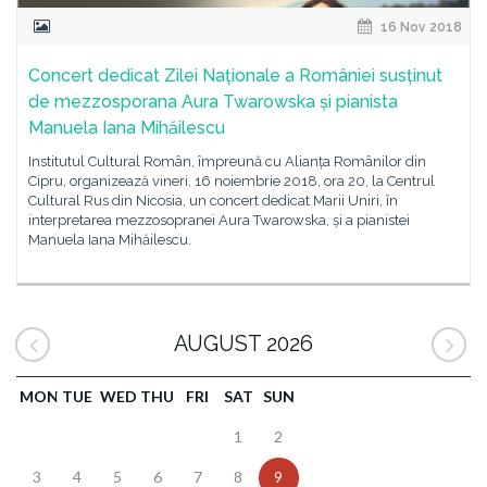
16 Nov 2018
Concert dedicat Zilei Naționale a României susținut
de mezzosporana Aura Twarowska și pianista
Manuela Iana Mihăilescu
Institutul Cultural Român, împreună cu Alianța Românilor din
Cipru, organizează vineri, 16 noiembrie 2018, ora 20, la Centrul
Cultural Rus din Nicosia, un concert dedicat Marii Uniri, în
interpretarea mezzosopranei Aura Twarowska, și a pianistei
Manuela Iana Mihăilescu.
AUGUST 2026
MON
TUE
WED
THU
FRI
SAT
SUN
1
2
3
4
5
6
7
8
9