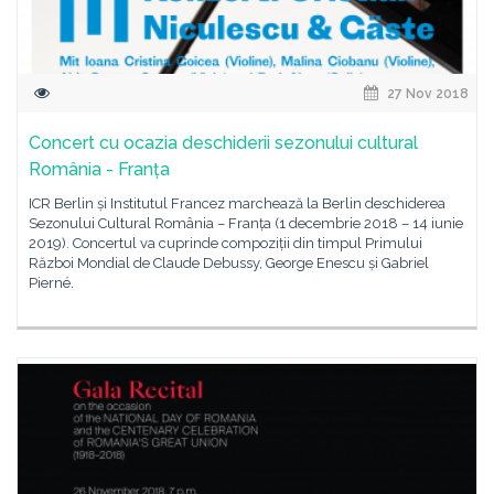
27 Nov 2018
Concert cu ocazia deschiderii sezonului cultural
România - Franța
ICR Berlin și Institutul Francez marchează la Berlin deschiderea
Sezonului Cultural România – Franța (1 decembrie 2018 – 14 iunie
2019). Concertul va cuprinde compoziții din timpul Primului
Război Mondial de Claude Debussy, George Enescu și Gabriel
Pierné.