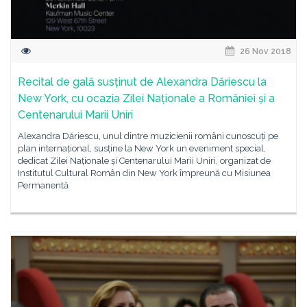
26 Nov 2018
Recital de gală susținut de Alexandra Dăriescu la
New York, cu ocazia Zilei Naționale a României și a
Centenarului Marii Uniri
Alexandra Dăriescu, unul dintre muzicienii români cunoscuți pe
plan internațional, susține la New York un eveniment special,
dedicat Zilei Naționale și Centenarului Marii Uniri, organizat de
Institutul Cultural Român din New York împreună cu Misiunea
Permanentă