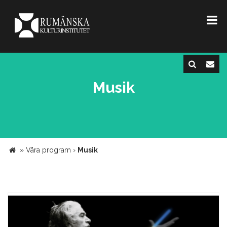
Musik
»
Våra program
›
Musik