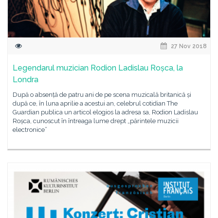
27 Nov 2018
Legendarul muzician Rodion Ladislau Roșca, la
Londra
După o absență de patru ani de pe scena muzicală britanică și
după ce, în luna aprilie a acestui an, celebrul cotidian The
Guardian publica un articol elogios la adresa sa, Rodion Ladislau
Roșca, cunoscut în întreaga lume drept „părintele muzicii
electronice”