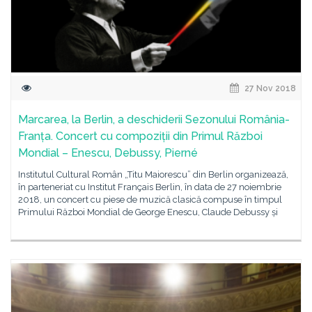
27 Nov 2018
Marcarea, la Berlin, a deschiderii Sezonului România-
Franța. Concert cu compoziții din Primul Război
Mondial – Enescu, Debussy, Pierné
Institutul Cultural Român „Titu Maiorescu” din Berlin organizează,
în parteneriat cu Institut Français Berlin, în data de 27 noiembrie
2018, un concert cu piese de muzică clasică compuse în timpul
Primului Război Mondial de George Enescu, Claude Debussy și