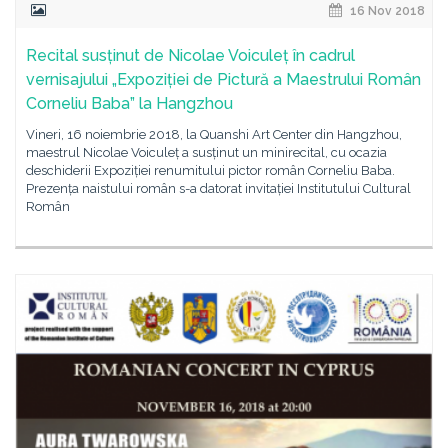
16 Nov 2018
Recital susținut de Nicolae Voiculeț în cadrul
vernisajului „Expoziției de Pictură a Maestrului Român
Corneliu Baba” la Hangzhou
Vineri, 16 noiembrie 2018, la Quanshi Art Center din Hangzhou,
maestrul Nicolae Voiculeț a susținut un minirecital, cu ocazia
deschiderii Expoziției renumitului pictor român Corneliu Baba.
Prezența naistului român s-a datorat invitației Institutului Cultural
Român