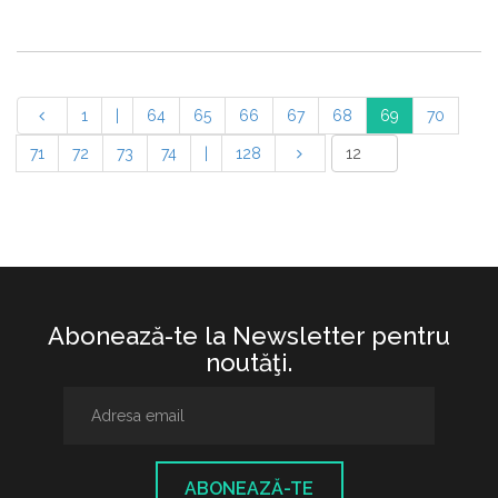
1
|
64
65
66
67
68
69
70
71
72
73
74
|
128
Abonează-te la Newsletter pentru
noutăţi.
ABONEAZĂ-TE