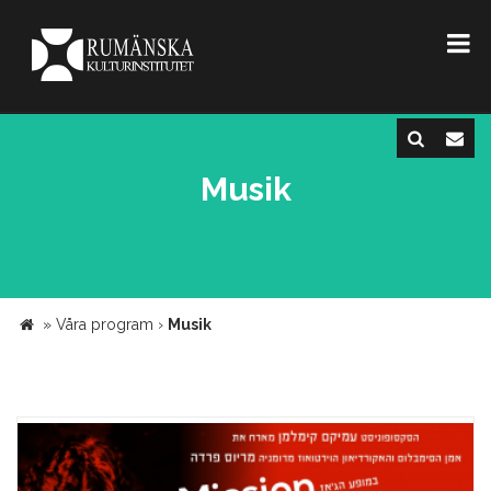
Musik
»
Våra program
›
Musik