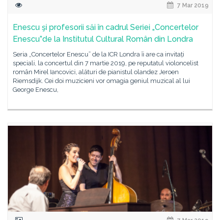
7 Mar 2019
Enescu şi profesorii săi în cadrul Seriei „Concertelor
Enescu”de la Institutul Cultural Român din Londra
Seria „Concertelor Enescu” de la ICR Londra îi are ca invitați
speciali, la concertul din 7 martie 2019, pe reputatul violoncelist
român Mirel Iancovici, alături de pianistul olandez Jeroen
Riemsdijk. Cei doi muzicieni vor omagia geniul muzical al lui
George Enescu,