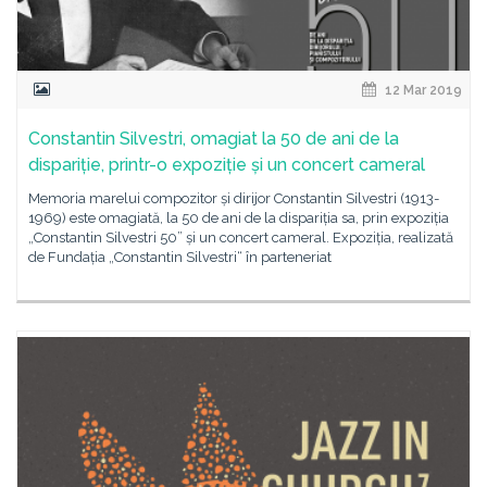
12 Mar 2019
Constantin Silvestri, omagiat la 50 de ani de la
dispariție, printr-o expoziție și un concert cameral
Memoria marelui compozitor și dirijor Constantin Silvestri (1913-
1969) este omagiată, la 50 de ani de la dispariția sa, prin expoziția
„Constantin Silvestri 50” și un concert cameral. Expoziția, realizată
de Fundația „Constantin Silvestri“ în parteneriat