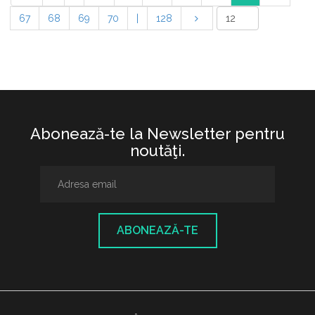
67
68
69
70
|
128
Abonează-te la Newsletter pentru
noutăţi.
ABONEAZĂ-TE