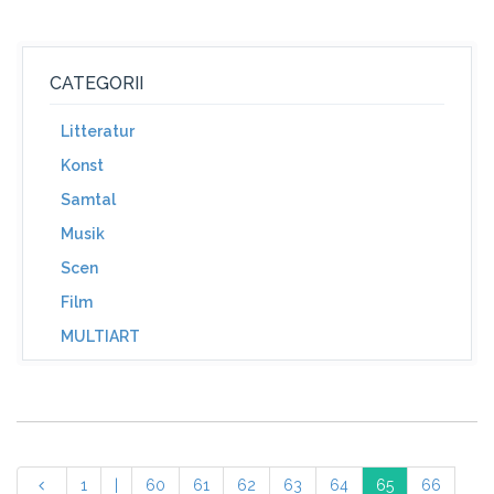
CATEGORII
Litteratur
Konst
Samtal
Musik
Scen
Film
MULTIART
1
|
60
61
62
63
64
65
66