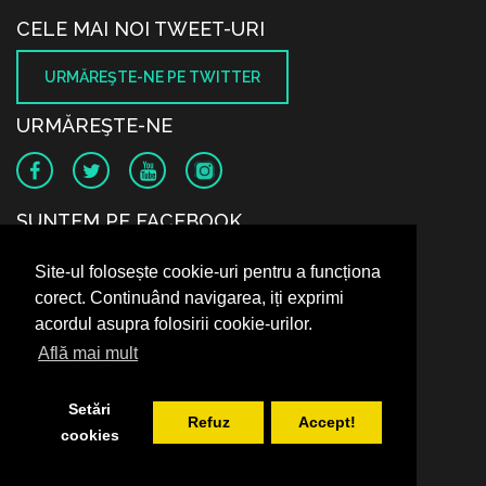
CELE MAI NOI TWEET-URI
URMĂREŞTE-NE PE TWITTER
URMĂREŞTE-NE
SUNTEM PE FACEBOOK
Site-ul folosește cookie-uri pentru a funcționa
corect. Continuând navigarea, iți exprimi
acordul asupra folosirii cookie-urilor.
Află mai mult
Setări
Refuz
Accept!
cookies