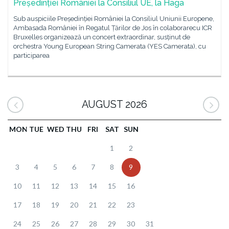
Președinției României la Consiliul UE, la Haga
Sub auspiciile Președinției României la Consiliul Uniunii Europene,
Ambasada României în Regatul Țărilor de Jos în colaborarecu ICR
Bruxelles organizează un concert extraordinar, susținut de
orchestra Young European String Camerata (YES Camerata), cu
participarea
AUGUST 2026
MON
TUE
WED
THU
FRI
SAT
SUN
1
2
3
4
5
6
7
8
9
10
11
12
13
14
15
16
17
18
19
20
21
22
23
24
25
26
27
28
29
30
31