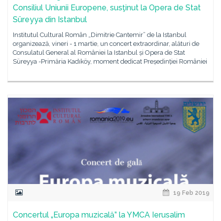
Consiliul Uniunii Europene, susţinut la Opera de Stat
Süreyya din Istanbul
Institutul Cultural Român „Dimitrie Cantemir” de la Istanbul
organizează, vineri - 1 martie, un concert extraordinar, alături de
Consulatul General al României la Istanbul și Opera de Stat
Süreyya -Primăria Kadıköy, moment dedicat Președinției României
19 Feb 2019
Concertul „Europa muzicală” la YMCA Ierusalim