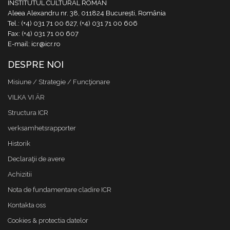
INSTITUTUL CULTURAL ROMÂN
Aleea Alexandru nr. 38, 011824 București, România
Tel.: (+4) 031 71 00 627, (+4) 031 71 00 606
Fax: (+4) 031 71 00 607
E-mail: icr@icr.ro
DESPRE NOI
Misiune / Strategie / Funcţionare
VILKA VI ÄR
Structura ICR
verksamhetsrapporter
Historik
Declaraţii de avere
Achizitii
Nota de fundamentare cladire ICR
Kontakta oss
Cookies & protectia datelor