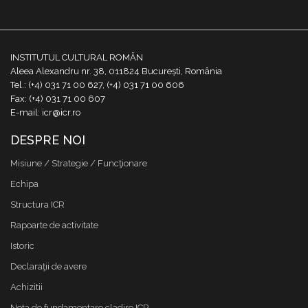
INSTITUTUL CULTURAL ROMÂN
Aleea Alexandru nr. 38, 011824 București, România
Tel.: (+4) 031 71 00 627, (+4) 031 71 00 606
Fax: (+4) 031 71 00 607
E-mail: icr@icr.ro
DESPRE NOI
Misiune / Strategie / Funcţionare
Echipa
Structura ICR
Rapoarte de activitate
Istoric
Declaraţii de avere
Achizitii
Nota de fundamentare cladire ICR