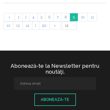
1
|
4
5
6
7
8
9
10
11
12
13
14
|
90
Abonează-te la Newsletter pentru
noutăţi.
ABONEAZĂ-TE