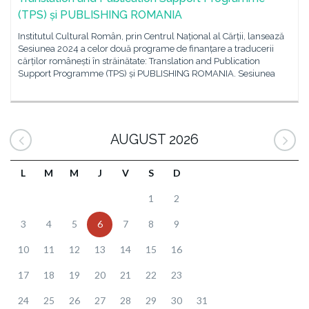
(TPS) și PUBLISHING ROMANIA
Institutul Cultural Român, prin Centrul Național al Cărții, lansează
Sesiunea 2024 a celor două programe de finanțare a traducerii
cărților românești în străinătate: Translation and Publication
Support Programme (TPS) și PUBLISHING ROMANIA. Sesiunea
AUGUST 2026
L
M
M
J
V
S
D
1
2
3
4
5
6
7
8
9
10
11
12
13
14
15
16
17
18
19
20
21
22
23
24
25
26
27
28
29
30
31