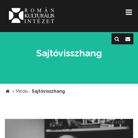
Sajtóvisszhang
»
Média
›
Sajtóvisszhang