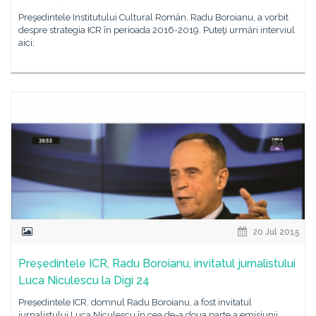
Preşedintele Institutului Cultural Român, Radu Boroianu, a vorbit
despre strategia ICR în perioada 2016-2019. Puteţi urmări interviul
aici:
20 Jul 2015
Președintele ICR, Radu Boroianu, invitatul jurnalistului
Luca Niculescu la Digi 24
Președintele ICR, domnul Radu Boroianu, a fost invitatul
jurnalistului Luca Niculescu în cea de-a doua parte a emisiunii