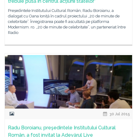
trebuie pusă în centrul acțiunii statelor”
Președintele Institutului Cultural Român, Radu Boroianu, a
dialogat cu Oana Ioniță în cadrul proiectului „20 de minute de
celebritate”. Înregistrarea poate fi ascultată pe platforma
Modernism. ro. „20 de minute de celebritate”, un parteneriat între
Radio
30 Jul 2015
Radu Boroianu, preşedintele Institutului Cultural
Român, a fost invitat la Adevărul Live