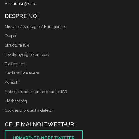
E-mail: icr@icr.ro
DESPRE NOI
Misiune / Strategie / Funcţionare
Csapat
Structura ICR
Tevékenységi jelentések
Történelem
Declaraţii de avere
Achizitii
Nota de fundamentare cladire ICR
Elérhetőség
Cookies & protectia datelor
CELE MAI NOI TWEET-URI
URMĂREŞTE-NE PE TWITTER