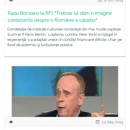
4 Oct 2015
Radu Boroianu la RFI: "Trebuie să dăm o imagine
consistentă despre o Românie a valorilor"
Constelaţia de institute culturale româneşti din mai multe capitale
(cum ar fi Paris, Berlin, Lisabona, Londra, New York) a cîştigat în
experienţǎ, s-a adaptat uneori în condiţii financiare dificile, chiar pe
fond de polemici şi turbulenţe politice
14 Sep 2015