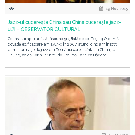
19 Nov 2015
Jazz-ul cucereşte China sau China cucereşte jazz-
ul?! – OBSERVATOR CULTURAL
Cel mai simplu ar fi să răspund şi-şi!Iată de ce. Beijing O primă
dovadă edificatoare am avut-o în 2007, atunci cînd am însoţit
prima formaţie de jazz din România care a cîntat în China, la
Beijing, adică Sorin Terinte Trio - solistă Hariclea Bădescu,