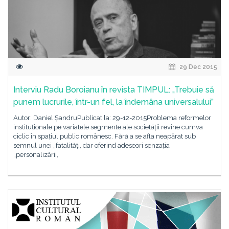
29 Dec 2015
Interviu Radu Boroianu în revista TIMPUL: „Trebuie să
punem lucrurile, într-un fel, la îndemâna universalului”
Autor: Daniel ȘandruPublicat la: 29-12-2015Problema reformelor
instituționale pe variatele segmente ale societății revine cumva
ciclic în spațiul public românesc. Fără a se afla neapărat sub
semnul unei „fatalități, dar oferind adeseori senzația
„personalizării,