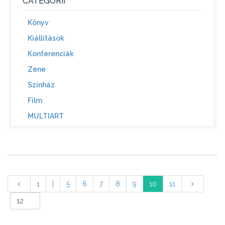
CATEGORII
Könyv
Kiállítások
Konferenciák
Zene
Színház
Film
MULTIART
1
|
5
6
7
8
9
10
11